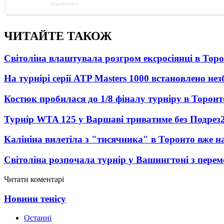
ЧИТАЙТЕ ТАКОЖ
Світоліна влаштувала розгром ексросіянці в Тор
На турнірі серії ATP Masters 1000 встановлено н
Костюк пробилася до 1/8 фіналу турніру в Торонт
Турнір WTA 125 у Варшаві триватиме без Подрез
Калініна вилетіла з "тисячника" в Торонто вже на
Світоліна розпочала турнір у Вашингтоні з перем
Читати коментарі
Новини тенісу
Останні