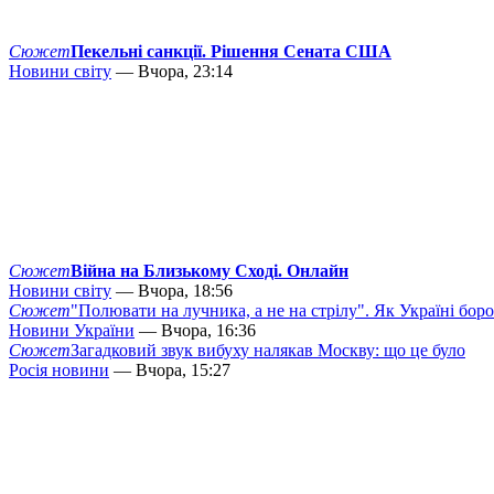
Сюжет
Пекельні санкції. Рішення Сената США
Новини світу
— Вчора, 23:14
Сюжет
Війна на Близькому Сході. Онлайн
Новини світу
— Вчора, 18:56
Сюжет
"Полювати на лучника, а не на стрілу". Як Україні бор
Новини України
— Вчора, 16:36
Сюжет
Загадковий звук вибуху налякав Москву: що це було
Росія новини
— Вчора, 15:27