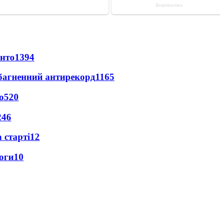
онто
1394
езбагненний антирекорд
1165
о
520
246
 старті
12
оги
10