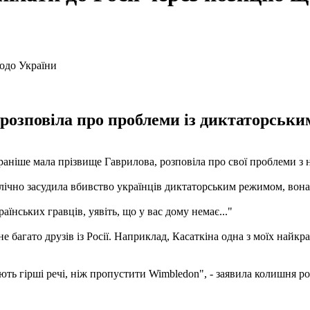
 розповіла про проблеми із диктаторськ
 і раніше мала прізвище Гаврилова, розповіла про свої проблеми 
ублічно засудила вбивство українців диктаторським режимом, вона
аїнських гравців, уявіть, що у вас дому немає..."
 багато друзів із Росії. Наприклад, Касаткіна одна з моїх найкра
ють гірші речі, ніж пропустити Wimbledon", - заявила колишня ро