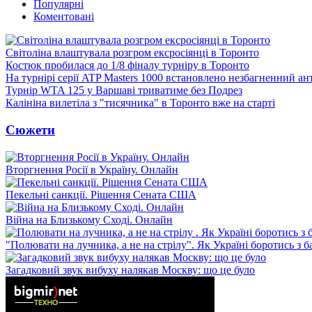
Популярні
Коментовані
Світоліна влаштувала розгром ексросіянці в Торонто
Костюк пробилася до 1/8 фіналу турніру в Торонто
На турнірі серії ATP Masters 1000 встановлено незбагненний а
Турнір WTA 125 у Варшаві триватиме без Подрез
Калініна вилетіла з "тисячника" в Торонто вже на старті
Сюжети
Вторгнення Росії в Україну. Онлайн
Пекельні санкції. Рішення Сената США
Війна на Близькому Сході. Онлайн
"Полювати на лучника, а не на стрілу". Як Україні боротись з 
Загадковий звук вибуху налякав Москву: що це було