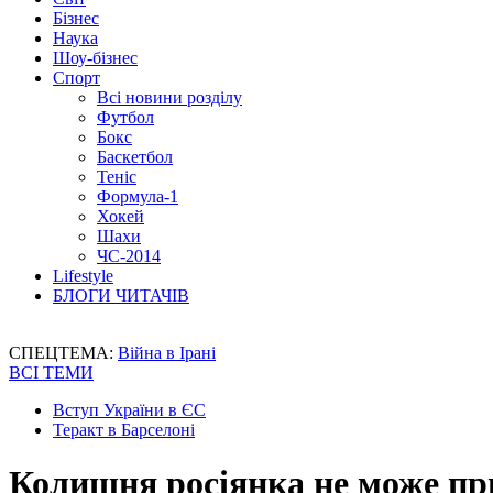
Бізнес
Наука
Шоу-бізнес
Спорт
Всі новини розділу
Футбол
Бокс
Баскетбол
Теніс
Формула-1
Хокей
Шахи
ЧС-2014
Lifestyle
БЛОГИ ЧИТАЧІВ
СПЕЦТЕМА:
Війна в Ірані
ВСІ ТЕМИ
Вступ України в ЄС
Теракт в Барселоні
Колишня росіянка не може при