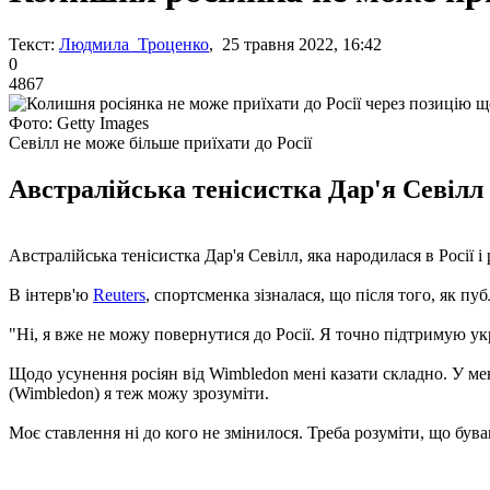
Текст:
Людмила Троценко
, 25 травня 2022, 16:42
0
4867
Фото: Getty Images
Севілл не може більше приїхати до Росії
Австралійська тенісистка Дар'я Севілл
Австралійська тенісистка Дар'я Севілл, яка народилася в Росії
В інтерв'ю
Reuters
, спортсменка зізналася, що після того, як п
"Ні, я вже не можу повернутися до Росії. Я точно підтримую укр
Щодо усунення росіян від Wimbledon мені казати складно. У мене
(Wimbledon) я теж можу зрозуміти.
Моє ставлення ні до кого не змінилося. Треба розуміти, що бува