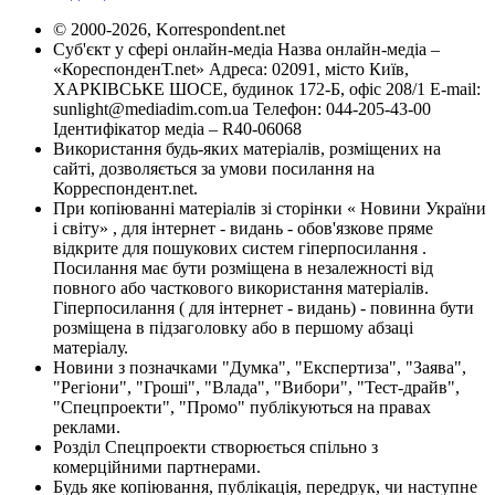
© 2000-2026, Korrespondent.net
Суб'єкт у сфері онлайн-медіа Назва онлайн-медіа –
«КореспонденТ.net» Адреса: 02091, місто Київ,
ХАРКІВСЬКЕ ШОСЕ, будинок 172-Б, офіс 208/1 E-mail:
sunlight@mediadim.com.ua
Телефон: 044-205-43-00
Ідентифікатор медіа – R40-06068
Використання будь-яких матеріалів, розміщених на
сайті, дозволяється за умови посилання на
Корреспондент.net.
При копіюванні матеріалів зі сторінки « Новини України
і світу» , для інтернет - видань - обов'язкове пряме
відкрите для пошукових систем гіперпосилання .
Посилання має бути розміщена в незалежності від
повного або часткового використання матеріалів.
Гіперпосилання ( для інтернет - видань) - повинна бути
розміщена в підзаголовку або в першому абзаці
матеріалу.
Новини з позначками "Думка", "Експертиза", "Заява",
"Регіони", "Гроші", "Влада", "Вибори", "Тест-драйв",
"Спецпроекти", "Промо" публікуються на правах
реклами.
Розділ Спецпроекти створюється спільно з
комерційними партнерами.
Будь яке копіювання, публікація, передрук, чи наступне