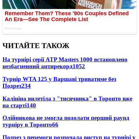
ЧИТАЙТЕ ТАКОЖ
На турнірі серії ATP Masters 1000 встановлено
незбагненний антирекорд
1052
Турнір WTA 125 у Варшаві триватиме без
Подрез
234
Калініна вилетіла з "тисячника" в Торонто вже
на старті
140
Олійникова не змогла подолати перший раунд
турніру в Торонто
66
Подрез з перемоги розпочала виступ на турнірі у