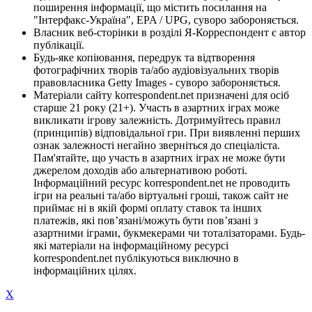
поширення інформації, що містить посилання на
"Інтерфакс-Україна", EPA / UPG, суворо забороняється.
Власник веб-сторінки в розділі Я-Корреспондент є автор
публікації.
Будь-яке копіювання, передрук та відтворення
фотографічних творів та/або аудіовізуальних творів
правовласника Getty Images - суворо забороняється.
Матеріали сайту korrespondent.net призначені для осіб
старше 21 року (21+). Участь в азартних іграх може
викликати ігрову залежність. Дотримуйтесь правил
(принципів) відповідальної гри. При виявленні перших
ознак залежності негайно зверніться до спеціаліста.
Пам'ятайте, що участь в азартних іграх не може бути
джерелом доходів або альтернативою роботі.
Інформаційний ресурс korrespondent.net не проводить
ігри на реальні та/або віртуальні гроші, також сайт не
приймає ні в якій формі оплату ставок та інших
платежів, які пов’язані/можуть бути пов’язані з
азартними іграми, букмекерами чи тоталізаторами. Будь-
які матеріали на інформаційному ресурсі
korrespondent.net публікуються виключно в
інформаційних цілях.
X