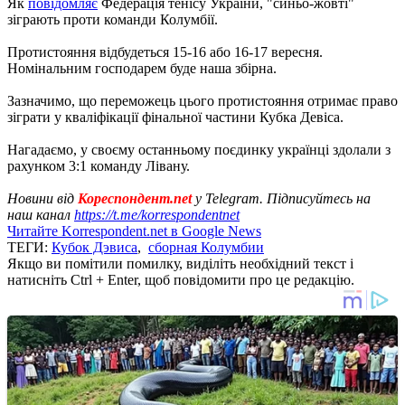
Як
повідомляє
Федерація тенісу України, "синьо-жовті"
зіграють проти команди Колумбії.
Протистояння відбудеться 15-16 або 16-17 вересня.
Номінальним господарем буде наша збірна.
Зазначимо, що переможець цього протистояння отримає право
зіграти у кваліфікації фінальної частини Кубка Девіса.
Нагадаємо, у своєму останньому поєдинку українці здолали з
рахунком 3:1 команду Лівану.
Новини від
Кореспондент.net
у Telegram. Підписуйтесь на
наш канал
https://t.me/korrespondentnet
Читайте Korrespondent.net в Google News
ТЕГИ:
Кубок Дэвиса
,
сборная Колумбии
Якщо ви помітили помилку, виділіть необхідний текст і
натисніть Ctrl + Enter, щоб повідомити про це редакцію.