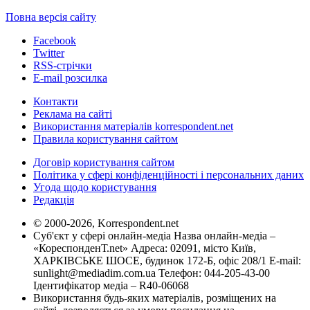
Повна версія сайту
Facebook
Twitter
RSS-стрічки
E-mail розсилка
Контакти
Реклама на сайті
Використання матеріалів korrespondent.net
Правила користування сайтом
Договір користування сайтом
Політика у сфері конфіденційності і персональних даних
Угода щодо користування
Редакція
© 2000-2026, Korrespondent.net
Суб'єкт у сфері онлайн-медіа Назва онлайн-медіа –
«КореспонденТ.net» Адреса: 02091, місто Київ,
ХАРКІВСЬКЕ ШОСЕ, будинок 172-Б, офіс 208/1 E-mail:
sunlight@mediadim.com.ua
Телефон: 044-205-43-00
Ідентифікатор медіа – R40-06068
Використання будь-яких матеріалів, розміщених на