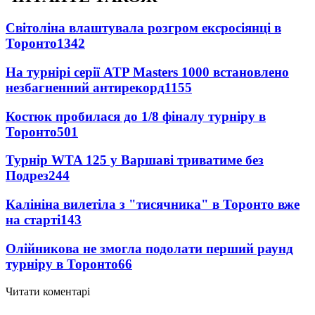
Світоліна влаштувала розгром ексросіянці в
Торонто
1342
На турнірі серії ATP Masters 1000 встановлено
незбагненний антирекорд
1155
Костюк пробилася до 1/8 фіналу турніру в
Торонто
501
Турнір WTA 125 у Варшаві триватиме без
Подрез
244
Калініна вилетіла з "тисячника" в Торонто вже
на старті
143
Олійникова не змогла подолати перший раунд
турніру в Торонто
66
Читати коментарі