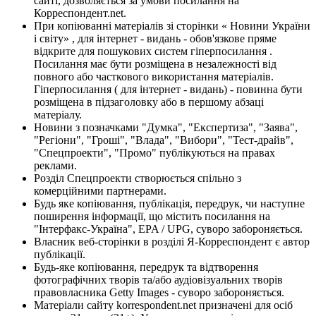
сайті, дозволяється за умови посилання на
Корреспондент.net.
При копіюванні матеріалів зі сторінки « Новини України
і світу» , для інтернет - видань - обов'язкове пряме
відкрите для пошукових систем гіперпосилання .
Посилання має бути розміщена в незалежності від
повного або часткового використання матеріалів.
Гіперпосилання ( для інтернет - видань) - повинна бути
розміщена в підзаголовку або в першому абзаці
матеріалу.
Новини з позначками "Думка", "Експертиза", "Заява",
"Регіони", "Гроші", "Влада", "Вибори", "Тест-драйв",
"Спецпроекти", "Промо" публікуються на правах
реклами.
Розділ Спецпроекти створюється спільно з
комерційними партнерами.
Будь яке копіювання, публікація, передрук, чи наступне
поширення інформації, що містить посилання на
"Інтерфакс-Україна", EPA / UPG, суворо забороняється.
Власник веб-сторінки в розділі Я-Корреспондент є автор
публікації.
Будь-яке копіювання, передрук та відтворення
фотографічних творів та/або аудіовізуальних творів
правовласника Getty Images - суворо забороняється.
Матеріали сайту korrespondent.net призначені для осіб