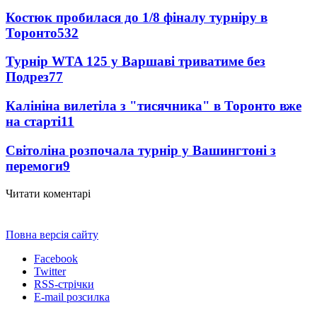
Костюк пробилася до 1/8 фіналу турніру в
Торонто
532
Турнір WTA 125 у Варшаві триватиме без
Подрез
77
Калініна вилетіла з "тисячника" в Торонто вже
на старті
11
Світоліна розпочала турнір у Вашингтоні з
перемоги
9
Читати коментарі
Повна версія сайту
Facebook
Twitter
RSS-стрічки
E-mail розсилка