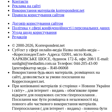
Контакти
Реклама на сайті
Використання матеріалів korrespondent.net
Правила користування сайтом
Договір користування сайтом
Політика у сфері конфіденційності і персональних даних
Угода щодо користування
Редакція
© 2000-2026, Korrespondent.net
Суб'єкт у сфері онлайн-медіа Назва онлайн-медіа –
«КореспонденТ.net» Адреса: 02091, місто Київ,
ХАРКІВСЬКЕ ШОСЕ, будинок 172-Б, офіс 208/1 E-mail:
sunlight@mediadim.com.ua
Телефон: 044-205-43-00
Ідентифікатор медіа – R40-06068
Використання будь-яких матеріалів, розміщених на
сайті, дозволяється за умови посилання на
Корреспондент.net.
При копіюванні матеріалів зі сторінки « Новини України
і світу» , для інтернет - видань - обов'язкове пряме
відкрите для пошукових систем гіперпосилання .
Посилання має бути розміщена в незалежності від
повного або часткового використання матеріалів.
Гіперпосилання ( для інтернет - видань) - повинна бути