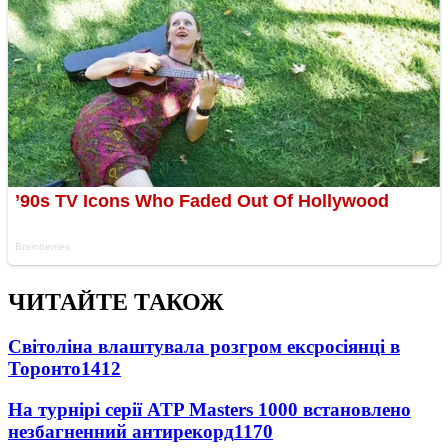
ЧИТАЙТЕ ТАКОЖ
Світоліна влаштувала розгром ексросіянці в
Торонто
1412
На турнірі серії ATP Masters 1000 встановлено
незбагненний антирекорд
1170