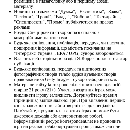
розміщена в підзаголовку або в першому абзаці
матеріалу.
Новини з позначками "Думка", "Експертиза", "Заява",
"Регіони", "Гроші", "Влада", "Вибори", "Тест-драйв",
"Спецпроекти", "Промо" публікуються на правах
реклами.
Розділ Спецпроекти створюється спільно з
комерційними партнерами.
Будь яке копіювання, публікація, передрук, чи наступне
поширення інформації, що містить посилання на
"Інтерфакс-Україна", EPA / UPG, суворо забороняється.
Власник веб-сторінки в розділі Я-Корреспондент є автор
публікації.
Будь-яке копіювання, передрук та відтворення
фотографічних творів та/або аудіовізуальних творів
правовласника Getty Images - суворо забороняється.
Матеріали сайту korrespondent.net призначені для осіб
старше 21 року (21+). Участь в азартних іграх може
викликати ігрову залежність. Дотримуйтесь правил
(принципів) відповідальної гри. При виявленні перших
ознак залежності негайно зверніться до спеціаліста.
Пам'ятайте, що участь в азартних іграх не може бути
джерелом доходів або альтернативою роботі.
Інформаційний ресурс korrespondent.net не проводить
ігри на реальні та/або віртуальні гроші, також сайт не