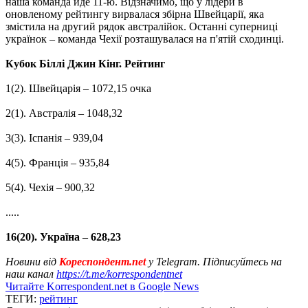
наша команда йде 11-ю. Відзначимо, що у лідери в
оновленому рейтингу вирвалася збірна Швейцарії, яка
змістила на другий рядок австралійок. Останні суперниці
українок – команда Чехії розташувалася на п'ятій сходинці.
Кубок Біллі Джин Кінг. Рейтинг
1(2). Швейцарія – 1072,15 очка
2(1). Австралія – 1048,32
3(3). Іспанія – 939,04
4(5). Франція – 935,84
5(4). Чехія – 900,32
.....
16(20). Україна – 628,23
Новини від
Кореспондент.net
у Telegram. Підписуйтесь на
наш канал
https://t.me/korrespondentnet
Читайте Korrespondent.net в Google News
ТЕГИ:
рейтинг