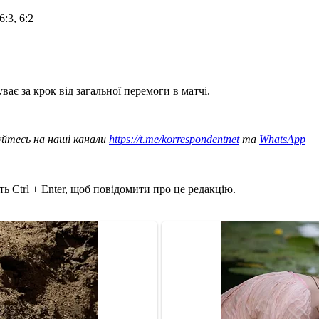
:3, 6:2
є за крок від загальної перемоги в матчі.
уйтесь на наші канали
https://t.me/korrespondentnet
та
WhatsApp
ь Ctrl + Enter, щоб повідомити про це редакцію.