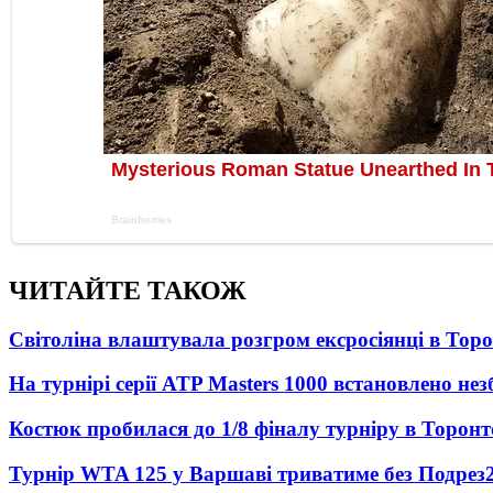
ЧИТАЙТЕ ТАКОЖ
Світоліна влаштувала розгром ексросіянці в Тор
На турнірі серії ATP Masters 1000 встановлено н
Костюк пробилася до 1/8 фіналу турніру в Торонт
Турнір WTA 125 у Варшаві триватиме без Подрез