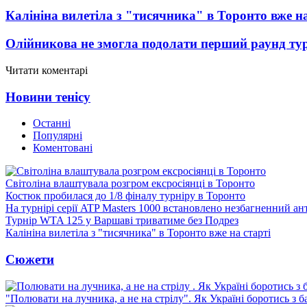
Калініна вилетіла з "тисячника" в Торонто вже на
Олійникова не змогла подолати перший раунд ту
Читати коментарі
Новини тенісу
Останні
Популярні
Коментовані
Світоліна влаштувала розгром ексросіянці в Торонто
Костюк пробилася до 1/8 фіналу турніру в Торонто
На турнірі серії ATP Masters 1000 встановлено незбагненний а
Турнір WTA 125 у Варшаві триватиме без Подрез
Калініна вилетіла з "тисячника" в Торонто вже на старті
Сюжети
"Полювати на лучника, а не на стрілу". Як Україні боротись з 