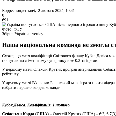
Корреспондент.net, 2 лютого 2024, 10:41
0
691
Фото: ФТУ
Збірна України з тенісу
Наша національна команда не змогла ств
Схоже, що матч кваліфікації Світового фіналу Кубка Девіса мі
поступаються іменитому супернику вже 0:2 за іграми.
У першому матчі Олексій Крутих програв американцеві Себастьян
рейтингу.
У другому матчі В'ячеслав Бєлінський мав зіграти проти лідера
набрати перше очко для команди.
Кубок Девіса. Кваліфікація. 1 лютого
Себастьян Корда (США)
– Олексій Крутих (США) – 6:3, 6:7(3)