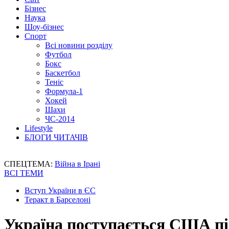
Бізнес
Наука
Шоу-бізнес
Спорт
Всі новини розділу
Футбол
Бокс
Баскетбол
Теніс
Формула-1
Хокей
Шахи
ЧС-2014
Lifestyle
БЛОГИ ЧИТАЧІВ
СПЕЦТЕМА:
Війна в Ірані
ВСІ ТЕМИ
Вступ України в ЄС
Теракт в Барселоні
Україна поступається США піс