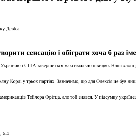
орити сенсацію і обіграти хоча б раз ім
ж Україною і США завершиться максимально швидко. Наші хлопці 
у Корді у трьох партіях. Зазначимо, що для Олексія це був лише
 американців Тейлора Фрітца, але той знявся. У підсумку україн
, 6:4