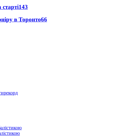
 старті
143
рніру в Торонто
66
нтирекорд
балістикою