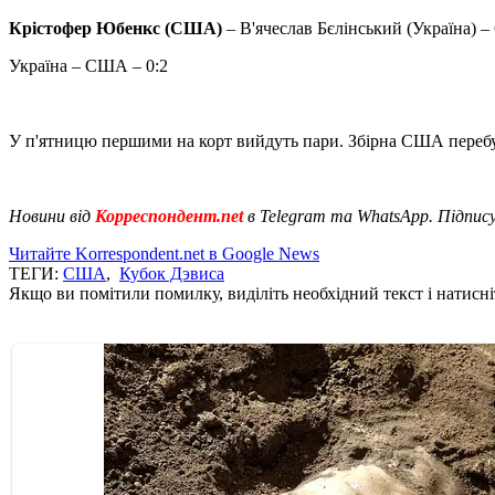
Крістофер Юбенкс (США)
– В'ячеслав Бєлінський (Україна) – 6
Україна – США – 0:2
У п'ятницю першими на корт вийдуть пари. Збірна США перебува
Новини від
Корреспондент.net
в Telegram та WhatsApp. Підпис
Читайте Korrespondent.net в Google News
ТЕГИ:
США
,
Кубок Дэвиса
Якщо ви помітили помилку, виділіть необхідний текст і натисніт