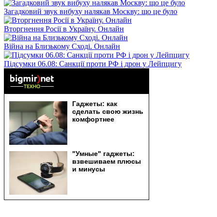
Загадковий звук вибуху налякав Москву: що це було
Вторгнення Росії в Україну. Онлайн
Війна на Близькому Сході. Онлайн
Підсумки 06.08: Санкції проти РФ і дрон у Лейпцигу