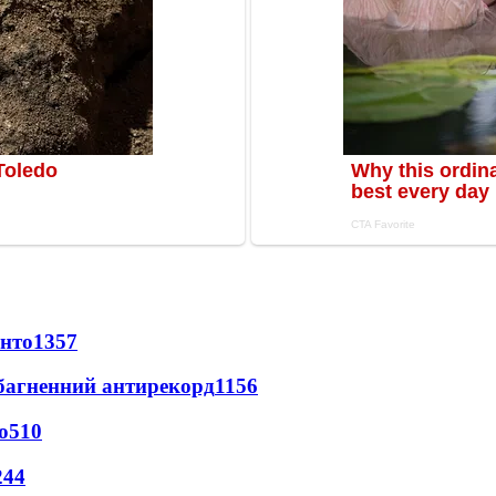
онто
1357
езбагненний антирекорд
1156
о
510
244