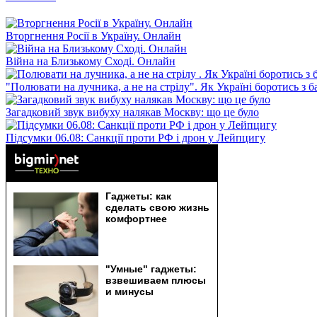
Вторгнення Росії в Україну. Онлайн
Війна на Близькому Сході. Онлайн
"Полювати на лучника, а не на стрілу". Як Україні боротись з 
Загадковий звук вибуху налякав Москву: що це було
Підсумки 06.08: Санкції проти РФ і дрон у Лейпцигу