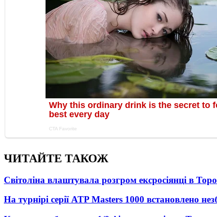
ЧИТАЙТЕ ТАКОЖ
Світоліна влаштувала розгром ексросіянці в Тор
На турнірі серії ATP Masters 1000 встановлено н