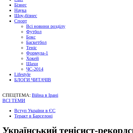
Бізнес
Наука
Шоу-бізнес
Спорт
Всі новини розділу
Футбол
Бокс
Баскетбол
Теніс
Формула-1
Хокей
Шахи
ЧС-2014
Lifestyle
БЛОГИ ЧИТАЧІВ
СПЕЦТЕМА:
Війна в Ірані
ВСІ ТЕМИ
Вступ України в ЄС
Теракт в Барселоні
Український тенісист-рекордс