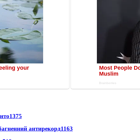
онто
1375
езбагненний антирекорд
1163