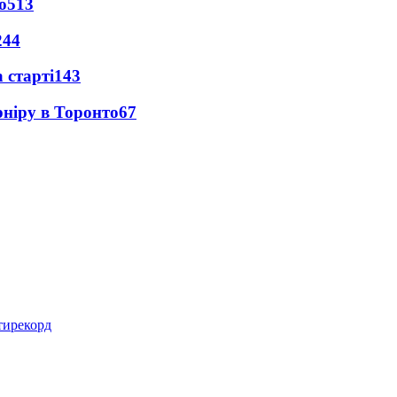
о
513
244
 старті
143
рніру в Торонто
67
нтирекорд