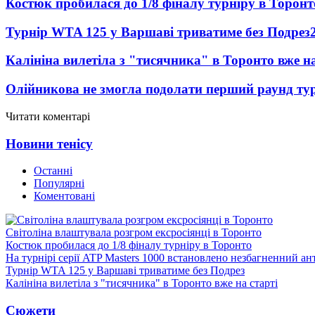
Костюк пробилася до 1/8 фіналу турніру в Торонт
Турнір WTA 125 у Варшаві триватиме без Подрез
Калініна вилетіла з "тисячника" в Торонто вже на
Олійникова не змогла подолати перший раунд ту
Читати коментарі
Новини тенісу
Останні
Популярні
Коментовані
Світоліна влаштувала розгром ексросіянці в Торонто
Костюк пробилася до 1/8 фіналу турніру в Торонто
На турнірі серії ATP Masters 1000 встановлено незбагненний а
Турнір WTA 125 у Варшаві триватиме без Подрез
Калініна вилетіла з "тисячника" в Торонто вже на старті
Сюжети