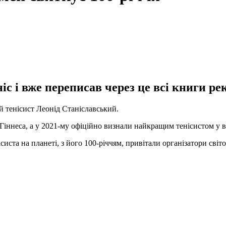
 і вже переписав через це всі книги рек
ий тенісист Леонід Станіславський.
Гіннеса, а у 2021-му офіційно визнали найкращим тенісистом у ві
ста на планеті, з його 100-річчям, привітали організатори світо