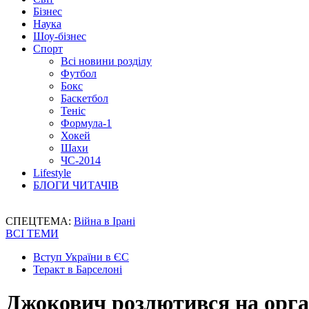
Бізнес
Наука
Шоу-бізнес
Спорт
Всі новини розділу
Футбол
Бокс
Баскетбол
Теніс
Формула-1
Хокей
Шахи
ЧС-2014
Lifestyle
БЛОГИ ЧИТАЧІВ
СПЕЦТЕМА:
Війна в Ірані
ВСІ ТЕМИ
Вступ України в ЄС
Теракт в Барселоні
Джокович розлютився на орга