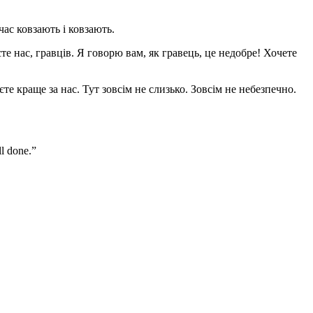
час ковзають і ковзають.
те нас, гравців. Я говорю вам, як гравець, це недобре! Хочете
те краще за нас. Тут зовсім не слизько. Зовсім не небезпечно.
ll done.”