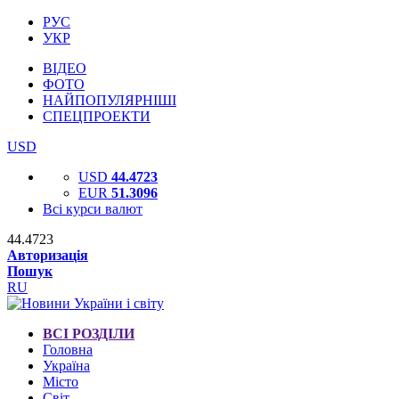
РУС
УКР
ВІДЕО
ФОТО
НАЙПОПУЛЯРНІШІ
СПЕЦПРОЕКТИ
USD
USD
44.4723
EUR
51.3096
Всі курси валют
44.4723
Авторизація
Пошук
RU
ВСІ РОЗДІЛИ
Головна
Україна
Місто
Світ