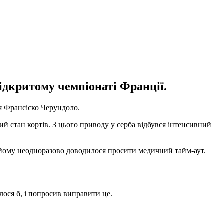
Відкритому чемпіонаті Франції.
я Франсіско Черундоло.
ий стан кортів. З цього приводу у серба відбувся інтенсивний
го йому неодноразово доводилося просити медичний тайм-аут.
ося б, і попросив виправити це.