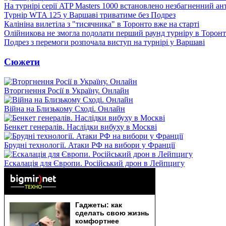
На турнірі серії ATP Masters 1000 встановлено незбагненний а
Турнір WTA 125 у Варшаві триватиме без Подрез
Калініна вилетіла з "тисячника" в Торонто вже на старті
Олійникова не змогла подолати перший раунд турніру в Торон
Подрез з перемоги розпочала виступ на турнірі у Варшаві
Сюжети
Вторгнення Росії в Україну. Онлайн
Війна на Близькому Сході. Онлайн
Бенкет генералів. Наслідки вибуху в Москві
Брудні технології. Атаки РФ на вибори у Франції
Ескалація для Європи. Російський дрон в Лейпцигу