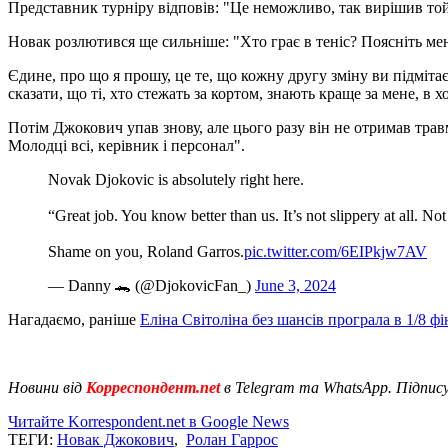
Представник турніру відповів: "Це неможливо, так вирішив той,
Новак розлютився ще сильніше: "Хто грає в теніс? Поясніть мен
Єдине, про що я прошу, це те, що кожну другу зміну ви підмітає
сказати, що ті, хто стежать за кортом, знають краще за мене, в 
Потім Джокович упав знову, але цього разу він не отримав травм
Молодці всі, керівник і персонал".
Novak Djokovic is absolutely right here.
“Great job. You know better than us. It’s not slippery at all. N
Shame on you, Roland Garros.
pic.twitter.com/6EIPkjw7AV
— Danny 🐊 (@DjokovicFan_)
June 3, 2024
Нагадаємо, раніше
Еліна Світоліна без шансів програла в 1/8 ф
Новини від
Корреспондент.net
в Telegram та WhatsApp. Підпис
Читайте Korrespondent.net в Google News
ТЕГИ:
Новак Джокович
,
Ролан Гаррос