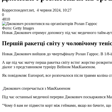
Корреспондент.net, 4 червня 2024, 10:27
0
4810
Фото: Getty Images
Новак Джокович отримує допомогу під час медичного тайм-аут
Першій ракетці світу у чоловічому теніс
Новак Джокович вийшов до чвертьфіналу Ролан Гаррос. В 1/8-і
А ще під час матчу перша ракетка світу встиг жорстко розкрити
діалог з представником турніру Вейном МакКьюеном.
Як повідомляє Eurosport, все розпочалося після травми коліна 
Джокович сперечається з МакКьюеном
Під час останньої медичної перерви Джокович поскаржився МакК
"Чому б вам не підмести корт між геймами, якщо ви бачите, що в