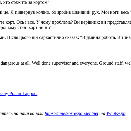
 хто стежить за кортом".
і це. Я підвернув коліно, бо зробив швидкий рух. Мої ноги весь 
те корт. Ось і все. У чому проблема? Ви керівник; ви представляє
хорошому стані корт чи ні?
и. Після цього він саркастично сказав: "Відмінна робота. Ви знає
ot dangerous at all. Well done supervisor and everyone. Ground staff, we
іналу Ролан Гаррос.
уйтесь на наші канали
https://t.me/korrespondentnet
та
WhatsApp