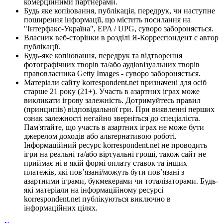
комерційними партнерами.
Будь яке копіювання, публікація, передрук, чи наступне
поширення інформації, що містить посилання на
"Інтерфакс-Україна", EPA / UPG, суворо забороняється.
Власник веб-сторінки в розділі Я-Корреспондент є автор
публікації.
Будь-яке копіювання, передрук та відтворення
фотографічних творів та/або аудіовізуальних творів
правовласника Getty Images - суворо забороняється.
Матеріали сайту korrespondent.net призначені для осіб
старше 21 року (21+). Участь в азартних іграх може
викликати ігрову залежність. Дотримуйтесь правил
(принципів) відповідальної гри. При виявленні перших
ознак залежності негайно зверніться до спеціаліста.
Пам'ятайте, що участь в азартних іграх не може бути
джерелом доходів або альтернативою роботі.
Інформаційний ресурс korrespondent.net не проводить
ігри на реальні та/або віртуальні гроші, також сайт не
приймає ні в якій формі оплату ставок та інших
платежів, які пов’язані/можуть бути пов’язані з
азартними іграми, букмекерами чи тоталізаторами. Будь-
які матеріали на інформаційному ресурсі
korrespondent.net публікуються виключно в
інформаційних цілях.