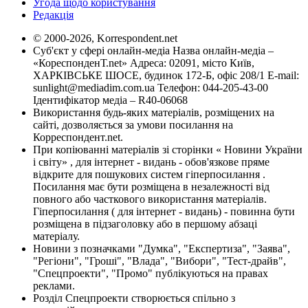
Угода щодо користування
Редакція
© 2000-2026, Korrespondent.net
Суб'єкт у сфері онлайн-медіа Назва онлайн-медіа –
«КореспонденТ.net» Адреса: 02091, місто Київ,
ХАРКІВСЬКЕ ШОСЕ, будинок 172-Б, офіс 208/1 E-mail:
sunlight@mediadim.com.ua
Телефон: 044-205-43-00
Ідентифікатор медіа – R40-06068
Використання будь-яких матеріалів, розміщених на
сайті, дозволяється за умови посилання на
Корреспондент.net.
При копіюванні матеріалів зі сторінки « Новини України
і світу» , для інтернет - видань - обов'язкове пряме
відкрите для пошукових систем гіперпосилання .
Посилання має бути розміщена в незалежності від
повного або часткового використання матеріалів.
Гіперпосилання ( для інтернет - видань) - повинна бути
розміщена в підзаголовку або в першому абзаці
матеріалу.
Новини з позначками "Думка", "Експертиза", "Заява",
"Регіони", "Гроші", "Влада", "Вибори", "Тест-драйв",
"Спецпроекти", "Промо" публікуються на правах
реклами.
Розділ Спецпроекти створюється спільно з