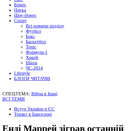
Бізнес
Наука
Шоу-бізнес
Спорт
Всі новини розділу
Футбол
Бокс
Баскетбол
Теніс
Формула-1
Хокей
Шахи
ЧС-2014
Lifestyle
БЛОГИ ЧИТАЧІВ
СПЕЦТЕМА:
Війна в Ірані
ВСІ ТЕМИ
Вступ України в ЄС
Теракт в Барселоні
Енді Маррей зіграв останній