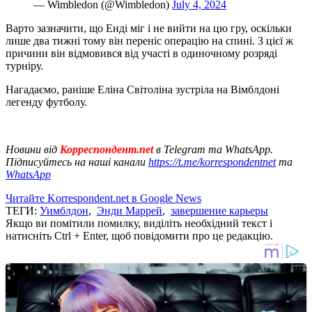
— Wimbledon (@Wimbledon)
July 4, 2024
Варто зазначити, що Енді міг і не вийти на цю гру, оскільки
лише два тижні тому він переніс операцію на спині. З цієї ж
причини він відмовився від участі в одиночному розряді
турніру.
Нагадаємо, раніше Еліна Світоліна зустріла на Вімблдоні
легенду футболу.
Новини від
Корреспондент.net
в Telegram та WhatsApp.
Підписуйтесь на наші канали
https://t.me/korrespondentnet
та
WhatsApp
Читайте Korrespondent.net в Google News
ТЕГИ:
Уимблдон
,
Энди Маррей
,
завершение карьеры
Якщо ви помітили помилку, виділіть необхідний текст і
натисніть Ctrl + Enter, щоб повідомити про це редакцію.