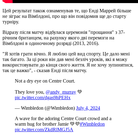
Цей результат також ознаменував те, що Енді Маррей більше
не зіграє на Вімблдоні, про що він повідомив ще до старту
турніру.
Відразу після матчу відбулася церемонія "прощання" з 37-
річним британцем, на рахунку якого дві перемоги на
Вімблдоні в одиночному розряді (2013, 2016).
"Я хотів грати вічно. Я люблю цей вид спорту. Це дало мені
так багато. За ці роки він дав мені безліч уроків, які я можу
використовувати до кінця свого життя. Я не хочу зупинятися,
так це важко", - сказав Енді після матчу.
Not a dry eye on Centre Court.
They love you,
@andy_murray
💚
pic.twitter.com/dgas9hPEHx
— Wimbledon (@Wimbledon)
July 4, 2024
A wave for the adoring Centre Court crowd and a
warm hug for brother Jamie 💚💜
#Wimbledon
pic.twitter.com/ZkdRlMGJ5A