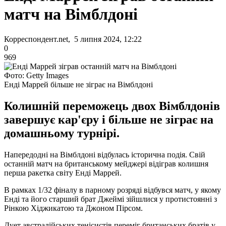
матч на Вімблдоні
Корреспондент.net, 5 липня 2024, 12:22
0
969
Фото: Getty Images
Енді Маррей більше не зіграє на Вімблдоні
Колишній переможець двох Вімблдонів
завершує кар'єру і більше не зіграє на
домашньому турнірі.
Напередодні на Вімблдоні відбулась історична подія. Свій
останній матч на британському мейджері відіграв колишня
перша ракетка світу Енді Маррей.
В рамках 1/32 фіналу в парному розряді відбувся матч, у якому
Енді та його старший брат Джеймі зійшлися у протистоянні з
Рінкою Хіджикатою та Джоном Пірсом.
Дует австралійських тенісистів переміг британських братів у