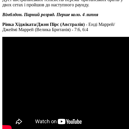
двох сетах і пройшов до наступного раунду.
Вімблдон. Парний розряд. Перше коло. 4 липня
Рінка Хіджіката/Джон Пірс (Австралія)
- Енді Маррей/
Джеймі Маррей (Велика Британія) - 7:6, 6:4