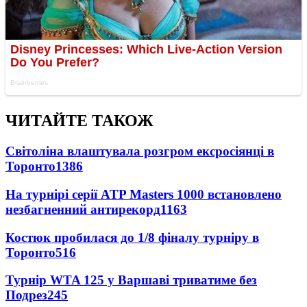
ЧИТАЙТЕ ТАКОЖ
Світоліна влаштувала розгром ексросіянці в
Торонто
1386
На турнірі серії ATP Masters 1000 встановлено
незбагненний антирекорд
1163
Костюк пробилася до 1/8 фіналу турніру в
Торонто
516
Турнір WTA 125 у Варшаві триватиме без
Подрез
245