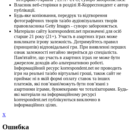
Власник веб-сторінки в розділі Я-Корреспондент є автор
публікації.
Будь-яке копіювання, передрук та відтворення
фотографічних творів та/або аудіовізуальних творів
правовласника Getty Images - суворо забороняється.
Матеріали сайту korrespondent.net призначені для осіб
старше 21 року (21+). Участь в азартних іграх може
викликати ігрову залежність. Дотримуйтесь правил
(принципів) відповідальної гри. При виявленні перших
ознак залежності негайно зверніться до спеціаліста.
Пам'ятайте, що участь в азартних іграх не може бути
джерелом доходів або альтернативою роботі.
Інформаційний ресурс korrespondent.net не проводить
ігри на реальні та/або віртуальні гроші, також сайт не
приймає ні в якій формі оплату ставок та інших
платежів, які пов’язані/можуть бути пов’язані з
азартними іграми, букмекерами чи тоталізаторами. Будь-
які матеріали на інформаційному ресурсі
korrespondent.net публікуються виключно в
інформаційних цілях.
X
Ошибка