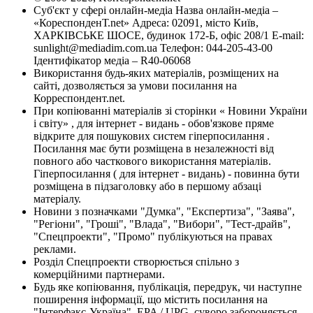
Суб'єкт у сфері онлайн-медіа Назва онлайн-медіа –
«КореспонденТ.net» Адреса: 02091, місто Київ,
ХАРКІВСЬКЕ ШОСЕ, будинок 172-Б, офіс 208/1 E-mail:
sunlight@mediadim.com.ua
Телефон: 044-205-43-00
Ідентифікатор медіа – R40-06068
Використання будь-яких матеріалів, розміщених на
сайті, дозволяється за умови посилання на
Корреспондент.net.
При копіюванні матеріалів зі сторінки « Новини України
і світу» , для інтернет - видань - обов'язкове пряме
відкрите для пошукових систем гіперпосилання .
Посилання має бути розміщена в незалежності від
повного або часткового використання матеріалів.
Гіперпосилання ( для інтернет - видань) - повинна бути
розміщена в підзаголовку або в першому абзаці
матеріалу.
Новини з позначками "Думка", "Експертиза", "Заява",
"Регіони", "Гроші", "Влада", "Вибори", "Тест-драйв",
"Спецпроекти", "Промо" публікуються на правах
реклами.
Розділ Спецпроекти створюється спільно з
комерційними партнерами.
Будь яке копіювання, публікація, передрук, чи наступне
поширення інформації, що містить посилання на
"Інтерфакс-Україна", EPA / UPG, суворо забороняється.