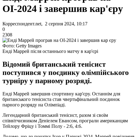
ОІ-2024 і завершив кар'єру
Корреспондент.net, 2 серпня 2024, 10:17
0
2308
Фото: Getty Images
Енді Маррей після останнього матчу в кар'єрі
Відомий британський тенісист
поступився у поєдинку олімпійського
турніру у парному розряді.
Енді Маррей завершив спортивну кар'єру. Останнім для
британського тенісиста став чвертьфінальний поєдинок
парного розряду на Олімпіаді.
Легендарний британський тенісист, разом зі своїм
співвітчизником Деніелем Евансом, програли американцям
Тейлору Фріцу і Томмі Полу - 2:6, 4:6.
Додамо, що до початку Ігор у Парижі-2024, Маррей повідомив