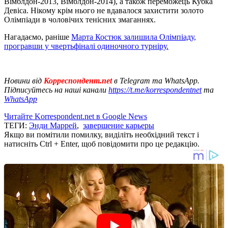
Вімблдон-2013, Вімблдон-2014), а також переможець Кубка
Девіса. Нікому крім нього не вдавалося захистити золото
Олімпіади в чоловічих тенісних змаганнях.
Нагадаємо, раніше
Марта Костюк залишила Олімпіаду,
програвши у чвертьфіналі одиночного турніру.
Новини від
Корреспондент.net
в Telegram та WhatsApp.
Підписуйтесь на наші канали
https://t.me/korrespondentnet
та
WhatsApp
Читайте Korrespondent.net в Google News
ТЕГИ:
Энди Маррей
,
завершение карьеры
Якщо ви помітили помилку, виділіть необхідний текст і
натисніть Ctrl + Enter, щоб повідомити про це редакцію.