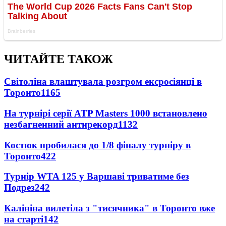
ЧИТАЙТЕ ТАКОЖ
Світоліна влаштувала розгром ексросіянці в
Торонто
1165
На турнірі серії ATP Masters 1000 встановлено
незбагненний антирекорд
1132
Костюк пробилася до 1/8 фіналу турніру в
Торонто
422
Турнір WTA 125 у Варшаві триватиме без
Подрез
242
Калініна вилетіла з "тисячника" в Торонто вже
на старті
142