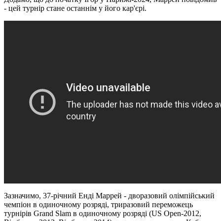
- цей турнір стане останнім у його кар'єрі.
Зазначимо, 37-річний Енді Маррей - дворазовий олімпійський
чемпіон в одиночному розряді, триразовий переможець
турнірів Grand Slam в одиночному розряді (US Open-2012,