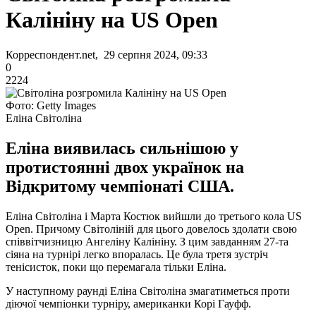
Калініну на US Open
Корреспондент.net, 29 серпня 2024, 09:33
0
2224
Фото: Getty Images
Еліна Світоліна
Еліна виявилась сильнішою у
протистоянні двох українок на
Відкритому чемпіонаті США.
Еліна Світоліна і Марта Костюк вийшли до третього кола US
Open. Причому Світоліній для цього довелось здолати свою
співвітчизницю Ангеліну Калініну. З цим завданням 27-та
сіяна на турнірі легко впоралась. Це була третя зустріч
тенісисток, поки що перемагала тільки Еліна.
У наступному раунді Еліна Світоліна змагатиметься проти
діючої чемпіонки турніру, американки Корі Гауфф.