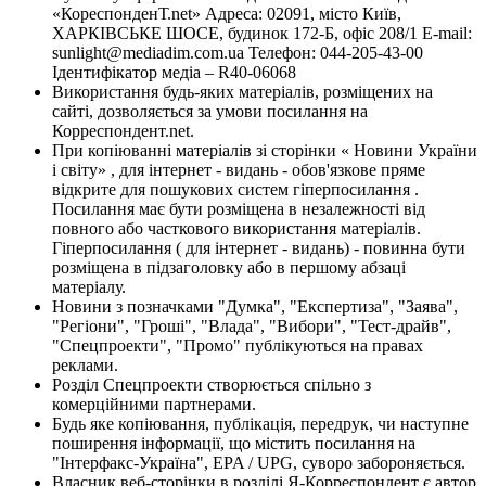
«КореспонденТ.net» Адреса: 02091, місто Київ,
ХАРКІВСЬКЕ ШОСЕ, будинок 172-Б, офіс 208/1 E-mail:
sunlight@mediadim.com.ua
Телефон: 044-205-43-00
Ідентифікатор медіа – R40-06068
Використання будь-яких матеріалів, розміщених на
сайті, дозволяється за умови посилання на
Корреспондент.net.
При копіюванні матеріалів зі сторінки « Новини України
і світу» , для інтернет - видань - обов'язкове пряме
відкрите для пошукових систем гіперпосилання .
Посилання має бути розміщена в незалежності від
повного або часткового використання матеріалів.
Гіперпосилання ( для інтернет - видань) - повинна бути
розміщена в підзаголовку або в першому абзаці
матеріалу.
Новини з позначками "Думка", "Експертиза", "Заява",
"Регіони", "Гроші", "Влада", "Вибори", "Тест-драйв",
"Спецпроекти", "Промо" публікуються на правах
реклами.
Розділ Спецпроекти створюється спільно з
комерційними партнерами.
Будь яке копіювання, публікація, передрук, чи наступне
поширення інформації, що містить посилання на
"Інтерфакс-Україна", EPA / UPG, суворо забороняється.
Власник веб-сторінки в розділі Я-Корреспондент є автор