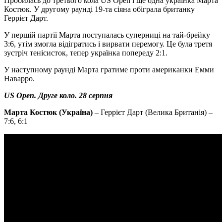
Пробилась до третього кола US Open і ще одна українка Марта
Костюк. У другому раунді 19-та сіяна обіграла британку
Геррієт Дарт.
У першій партії Марта поступалась суперниці на тай-брейку
3:6, утім змогла відігратись і вирвати перемогу. Це була третя
зустріч тенісисток, тепер українка попереду 2:1.
У наступному раунді Марта гратиме проти американки Емми
Наварро.
US Open. Друге коло. 28 серпня
Марта Костюк (Україна)
– Геррієт Дарт (Велика Британія) –
7:6, 6:1