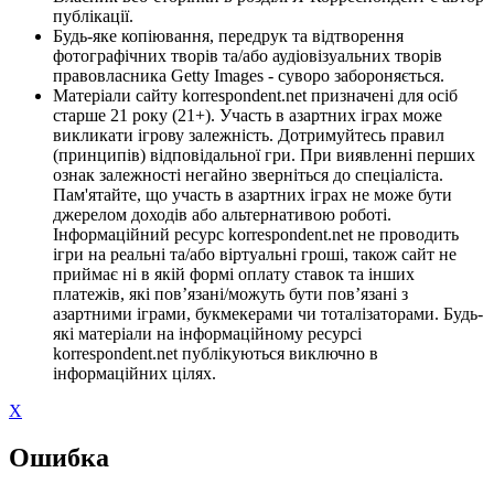
публікації.
Будь-яке копіювання, передрук та відтворення
фотографічних творів та/або аудіовізуальних творів
правовласника Getty Images - суворо забороняється.
Матеріали сайту korrespondent.net призначені для осіб
старше 21 року (21+). Участь в азартних іграх може
викликати ігрову залежність. Дотримуйтесь правил
(принципів) відповідальної гри. При виявленні перших
ознак залежності негайно зверніться до спеціаліста.
Пам'ятайте, що участь в азартних іграх не може бути
джерелом доходів або альтернативою роботі.
Інформаційний ресурс korrespondent.net не проводить
ігри на реальні та/або віртуальні гроші, також сайт не
приймає ні в якій формі оплату ставок та інших
платежів, які пов’язані/можуть бути пов’язані з
азартними іграми, букмекерами чи тоталізаторами. Будь-
які матеріали на інформаційному ресурсі
korrespondent.net публікуються виключно в
інформаційних цілях.
X
Ошибка