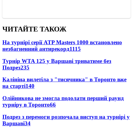
ЧИТАЙТЕ ТАКОЖ
На турнірі серії ATP Masters 1000 встановлено
незбагненний антирекорд
1115
Турнір WTA 125 у Варшаві триватиме без
Подрез
235
Калініна вилетіла з "тисячника" в Торонто вже
на старті
140
Олійникова не змогла подолати перший раунд
турніру в Торонто
66
Подрез з перемоги розпочала виступ на турнірі у
Варшаві
34