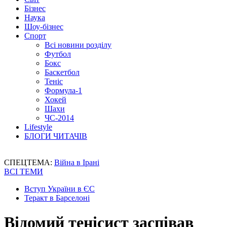
Бізнес
Наука
Шоу-бізнес
Спорт
Всі новини розділу
Футбол
Бокс
Баскетбол
Теніс
Формула-1
Хокей
Шахи
ЧС-2014
Lifestyle
БЛОГИ ЧИТАЧІВ
СПЕЦТЕМА:
Війна в Ірані
ВСІ ТЕМИ
Вступ України в ЄС
Теракт в Барселоні
Відомий тенісист заспівав