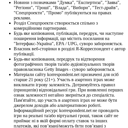
Новини з позначками "Думка", "Експертиза", "Заява",
"Регіони", "Гроші", "Влада", "Вибори", "Тест-драйв",
"Спецпроекти", "Промо" публікуються на правах
реклами.
Розділ Спецпроекти створюється спільно з
комерційними партнерами.
Будь яке копіювання, публікація, передрук, чи наступне
поширення інформації, що містить посилання на
"Інтерфакс-Україна", EPA / UPG, суворо забороняється.
Власник веб-сторінки в розділі Я-Корреспондент є автор
публікації.
Будь-яке копіювання, передрук та відтворення
фотографічних творів та/або аудіовізуальних творів
правовласника Getty Images - суворо забороняється.
Матеріали сайту korrespondent.net призначені для осіб
старше 21 року (21+). Участь в азартних іграх може
викликати ігрову залежність. Дотримуйтесь правил
(принципів) відповідальної гри. При виявленні перших
ознак залежності негайно зверніться до спеціаліста.
Пам'ятайте, що участь в азартних іграх не може бути
джерелом доходів або альтернативою роботі.
Інформаційний ресурс korrespondent.net не проводить
ігри на реальні та/або віртуальні гроші, також сайт не
приймає ні в якій формі оплату ставок та інших
платежів, які пов’язані/можуть бути пов’язані з