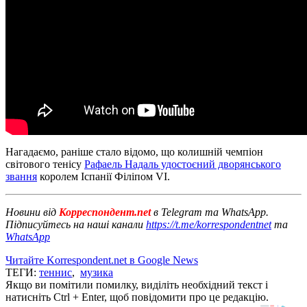
Нагадаємо, раніше стало відомо, що колишній чемпіон
світового тенісу
Рафаель Надаль удостоєний дворянського
звання
королем Іспанії Філіпом VI.
Новини від
Корреспондент.net
в Telegram та WhatsApp.
Підписуйтесь на наші канали
https://t.me/korrespondentnet
та
WhatsApp
Читайте Korrespondent.net в Google News
ТЕГИ:
теннис
,
музика
Якщо ви помітили помилку, виділіть необхідний текст і
натисніть Ctrl + Enter, щоб повідомити про це редакцію.