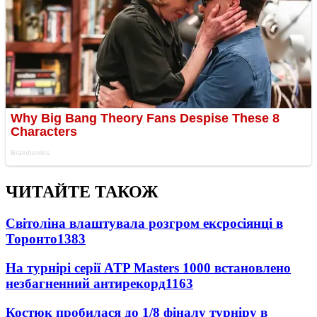
ЧИТАЙТЕ ТАКОЖ
Світоліна влаштувала розгром ексросіянці в
Торонто
1383
На турнірі серії ATP Masters 1000 встановлено
незбагненний антирекорд
1163
Костюк пробилася до 1/8 фіналу турніру в