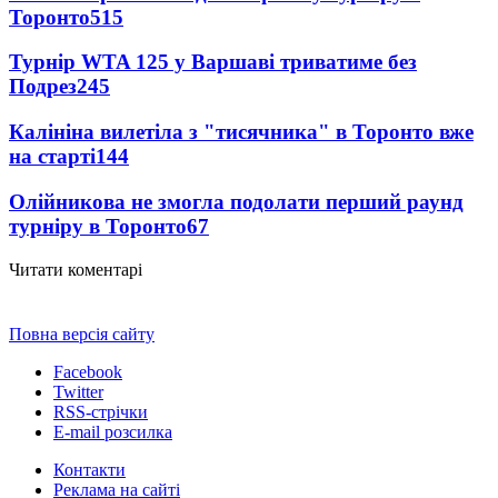
Торонто
515
Турнір WTA 125 у Варшаві триватиме без
Подрез
245
Калініна вилетіла з "тисячника" в Торонто вже
на старті
144
Олійникова не змогла подолати перший раунд
турніру в Торонто
67
Читати коментарі
Повна версія сайту
Facebook
Twitter
RSS-стрічки
E-mail розсилка
Контакти
Реклама на сайті