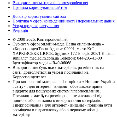
Використання матеріалів korrespondent.net
Правила користування сайтом
Договір користування сайтом
Політика у сфері конфіденційності і персональних даних
Угода щодо користування
Редакція
© 2000-2026, Korrespondent.net
Суб'єкт у сфері онлайн-медіа Назва онлайн-медіа –
«КореспонденТ.net» Адреса: 02091, місто Київ,
ХАРКІВСЬКЕ ШОСЕ, будинок 172-Б, офіс 208/1 E-mail:
sunlight@mediadim.com.ua
Телефон: 044-205-43-00
Ідентифікатор медіа – R40-06068
Використання будь-яких матеріалів, розміщених на
сайті, дозволяється за умови посилання на
Корреспондент.net.
При копіюванні матеріалів зі сторінки « Новини України
і світу» , для інтернет - видань - обов'язкове пряме
відкрите для пошукових систем гіперпосилання .
Посилання має бути розміщена в незалежності від
повного або часткового використання матеріалів.
Гіперпосилання ( для інтернет - видань) - повинна бути
розміщена в підзаголовку або в першому абзаці
матеріалу.