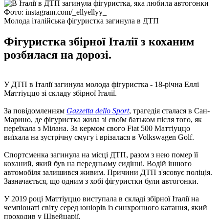
Фото: instagram.com/_ellyellyy_
Молода італійська фігуристка загинула в ДТП
Фігуристка збірної Італії з коханим
розбилася на дорозі.
У ДТП в Італії загинула молода фігуристка - 18-річна Еллі
Маттіуццо зі складу збірної Італії.
За повідомленням
Gazzetta dello Sport
, трагедія сталася в Сан-
Марино, де фігуристка жила зі своїм батьком після того, як
переїхала з Мілана. За кермом свого Fiat 500 Маттіуццо
виїхала на зустрічну смугу і врізалася в Volkswagen Golf.
Спортсменка загинула на місці ДТП, разом з нею помер її
коханий, який був на передньому сидінні. Водій іншого
автомобіля залишився живим. Причини ДТП з'ясовує поліція.
Зазначається, що одним з хобі фігуристки були автогонки.
У 2019 році Маттіуццо виступала в складі збірної Італії на
чемпіонаті світу серед юніорів із синхронного катання, який
проходив у Швейцарії.