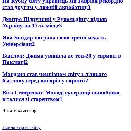
На Кубку світу українець Ян Гаврюк рекордно
став другим у лижній акробатиці
3
Дмитро Підручний у Рупольдінгу підняв
Україну на 17-те місце
3
Яна Бондар виграла свою третю медаль
Універсіади
2
Біатлон: Джима увійшла до топ-20 у спринті в
Поклюці
2
Мандзин став чемпіоном світу з літнього
біатлону серед юніорів у спринті
2
Віта Семеренко: Молоді суперниці шанобливо
віталися зі старецтвом
1
Читати коментарі
Повна версія сайту