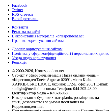
Facebook
Twitter
RSS-стрічки
E-mail розсилка
Контакти
Реклама на сайті
Використання матеріалів korrespondent.net
Правила користування сайтом
Договір користування сайтом
Політика у сфері конфіденційності і персональних даних
Угода щодо користування
Редакція
© 2000-2026, Korrespondent.net
Суб'єкт у сфері онлайн-медіа Назва онлайн-медіа –
«КореспонденТ.net» Адреса: 02091, місто Київ,
ХАРКІВСЬКЕ ШОСЕ, будинок 172-Б, офіс 208/1 E-mail:
sunlight@mediadim.com.ua
Телефон: 044-205-43-00
Ідентифікатор медіа – R40-06068
Використання будь-яких матеріалів, розміщених на
сайті, дозволяється за умови посилання на
Корреспондент.net.
При копіюванні матеріалів зі сторінки « Новини України