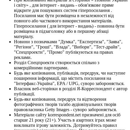
і світу» , для інтернет - видань - обов'язкове пряме
відкрите для пошукових систем гіперпосилання .
Посилання має бути розміщена в незалежності від
повного або часткового використання матеріалів.
Гіперпосилання ( для інтернет - видань) - повинна бути
розміщена в підзаголовку або в першому абзаці
матеріалу.
Новини з позначками "Думка", "Експертиза", "Заява",
"Регіони", "Гроші", "Влада", "Вибори", "Тест-драйв",
"Спецпроекти", "Промо" публікуються на правах
реклами.
Розділ Спецпроекти створюється спільно з
комерційними партнерами.
Будь яке копіювання, публікація, передрук, чи наступне
поширення інформації, що містить посилання на
"Інтерфакс-Україна", EPA / UPG, суворо забороняється.
Власник веб-сторінки в розділі Я-Корреспондент є автор
публікації.
Будь-яке копіювання, передрук та відтворення
фотографічних творів та/або аудіовізуальних творів
правовласника Getty Images - суворо забороняється.
Матеріали сайту korrespondent.net призначені для осіб
старше 21 року (21+). Участь в азартних іграх може
викликати ігрову залежність. Дотримуйтесь правил