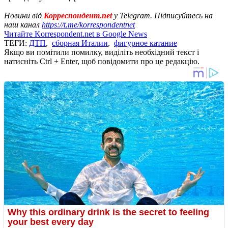
Новини від
Корреспондент.net
у Telegram. Підписуйтесь на
наш канал
https://t.me/korrespondentnet
Читайте Korrespondent.net в Google News
ТЕГИ:
ДТП
,
сборная Италии
,
фигурное катание
Якщо ви помітили помилку, виділіть необхідний текст і
натисніть Ctrl + Enter, щоб повідомити про це редакцію.