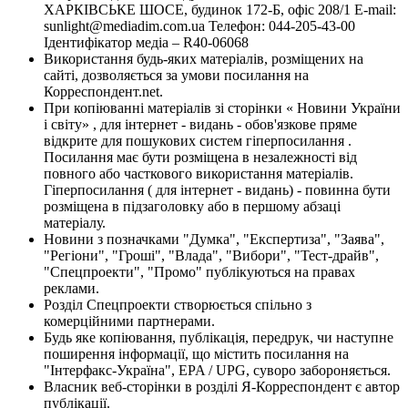
ХАРКІВСЬКЕ ШОСЕ, будинок 172-Б, офіс 208/1 E-mail:
sunlight@mediadim.com.ua
Телефон: 044-205-43-00
Ідентифікатор медіа – R40-06068
Використання будь-яких матеріалів, розміщених на
сайті, дозволяється за умови посилання на
Корреспондент.net.
При копіюванні матеріалів зі сторінки « Новини України
і світу» , для інтернет - видань - обов'язкове пряме
відкрите для пошукових систем гіперпосилання .
Посилання має бути розміщена в незалежності від
повного або часткового використання матеріалів.
Гіперпосилання ( для інтернет - видань) - повинна бути
розміщена в підзаголовку або в першому абзаці
матеріалу.
Новини з позначками "Думка", "Експертиза", "Заява",
"Регіони", "Гроші", "Влада", "Вибори", "Тест-драйв",
"Спецпроекти", "Промо" публікуються на правах
реклами.
Розділ Спецпроекти створюється спільно з
комерційними партнерами.
Будь яке копіювання, публікація, передрук, чи наступне
поширення інформації, що містить посилання на
"Інтерфакс-Україна", EPA / UPG, суворо забороняється.
Власник веб-сторінки в розділі Я-Корреспондент є автор
публікації.