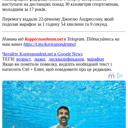
виступати на дистанціях понад 30 кілометрів спортсменам,
молодшим за 17 років.
Перемогу віддали 22-річному Джоелю Андрессону, який
подолав марафон за 1 годину 54 хвилини та 9 секунд.
Новини від
Корреспондент.net
в Telegram. Підписуйтесь на
наш канал
https://t.me/korrespondentnet
Читайте Korrespondent.net в Google News
ТЕГИ:
возраст
,
лыжи
,
дисквалификация
,
марафон
Якщо ви помітили помилку, виділіть необхідний текст і
натисніть Ctrl + Enter, щоб повідомити про це редакцію.