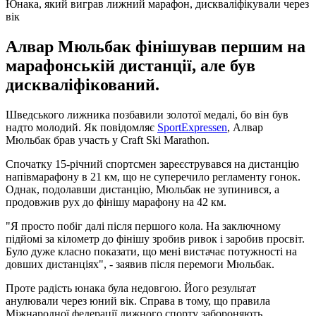
Юнака, який виграв лижний марафон, дискваліфікували через
вік
Алвар Мюльбак фінішував першим на
марафонській дистанції, але був
дискваліфікований.
Шведського лижника позбавили золотої медалі, бо він був
надто молодий. Як повідомляє
SportExpressen
, Алвар
Мюльбак брав участь у Craft Ski Marathon.
Спочатку 15-річний спортсмен зареєструвався на дистанцію
напівмарафону в 21 км, що не суперечило регламенту гонок.
Однак, подолавши дистанцію, Мюльбак не зупинився, а
продовжив рух до фінішу марафону на 42 км.
"Я просто побіг далі після першого кола. На заключному
підйомі за кілометр до фінішу зробив ривок і заробив просвіт.
Було дуже класно показати, що мені вистачає потужності на
довших дистанціях", - заявив після перемоги Мюльбак.
Проте радість юнака була недовгою. Його результат
анулювали через юний вік. Справа в тому, що правила
Міжнародної федерації лижного спорту забороняють