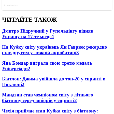
ЧИТАЙТЕ ТАКОЖ
Дмитро Підручний у Рупольдінгу підняв
Україну на 17-те місце
4
На Кубку світу українець Ян Гаврюк рекордно
став другим у лижній акробатиці
3
Яна Бондар виграла свою третю медаль
Універсіади
2
Біатлон: Джима увійшла до топ-20 у спринті в
Поклюці
2
Мандзин став чемпіоном світу з літнього
біатлону серед юніорів у спринті
2
Чехія приймає етап Кубка світу з біатлону: