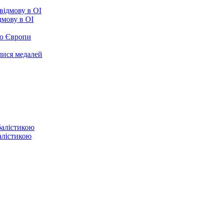
ідмову в ОІ
ою Європи
улися медалей
балістикою