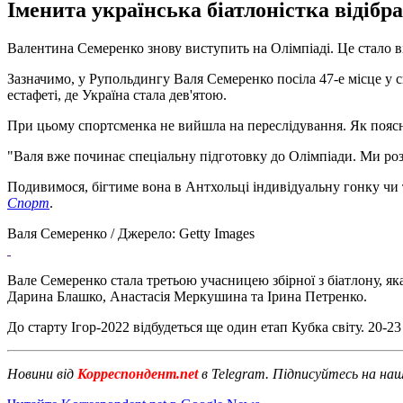
Іменита українська біатлоністка відібра
Валентина Семеренко знову виступить на Олімпіаді. Це стало відо
Зазначимо, у Рупольдингу Валя Семеренко посіла 47-е місце у 
естафеті, де Україна стала дев'ятою.
При цьому спортсменка не вийшла на переслідування. Як поясн
"Валя вже починає спеціальну підготовку до Олімпіади. Ми розу
Подивимося, бігтиме вона в Антхольці індивідуальну гонку чи т
Спорт
.
Валя Семеренко / Джерело: Getty Images
Вале Семеренко стала третьою учасницею збірної з біатлону, я
Дарина Блашко, Анастасія Меркушина та Ірина Петренко.
До старту Ігор-2022 відбудеться ще один етап Кубка світу. 20-
Новини від
Корреспондент.net
в Telegram. Підписуйтесь на на