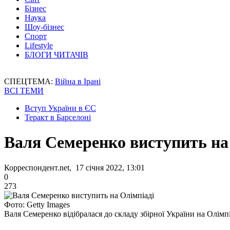
Бізнес
Наука
Шоу-бізнес
Спорт
Lifestyle
БЛОГИ ЧИТАЧІВ
СПЕЦТЕМА:
Війна в Ірані
ВСІ ТЕМИ
Вступ України в ЄС
Теракт в Барселоні
Валя Семеренко виступить на
Корреспондент.net, 17 січня 2022, 13:01
0
273
Фото: Getty Images
Валя Семеренко відібралася до складу збірної України на Олімп