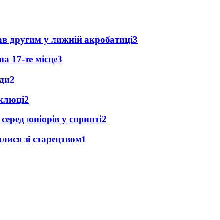
ав другим у лижній акробатиці
3
а 17-те місце
3
ади
2
оклюці
2
 серед юніорів у спринті
2
лися зі старецтвом
1