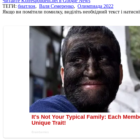
Читайте Korrespondent.net в Google News
ТЕГИ:
биатлон
,
Валя Семеренко
,
Олимпиада 2022
Якщо ви помітили помилку, виділіть необхідний текст і натисніт