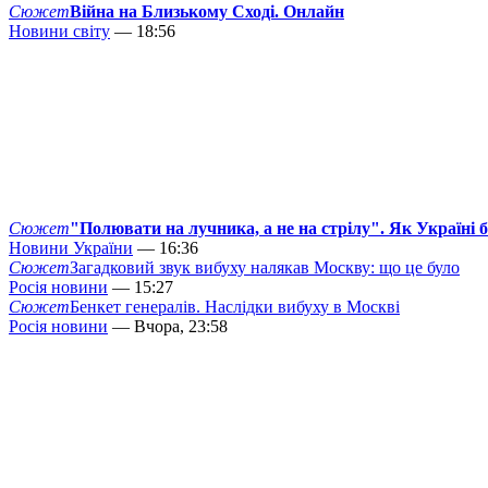
Сюжет
Війна на Близькому Сході. Онлайн
Новини світу
— 18:56
Сюжет
"Полювати на лучника, а не на стрілу". Як Україні 
Новини України
— 16:36
Сюжет
Загадковий звук вибуху налякав Москву: що це було
Росія новини
— 15:27
Сюжет
Бенкет генералів. Наслідки вибуху в Москві
Росія новини
— Вчора, 23:58