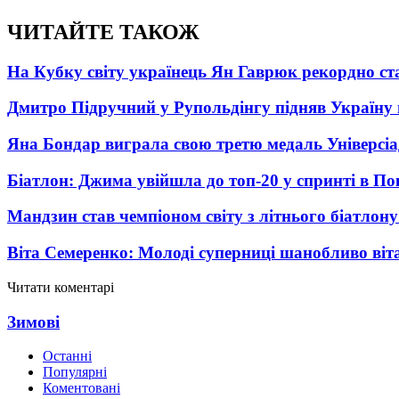
ЧИТАЙТЕ ТАКОЖ
На Кубку світу українець Ян Гаврюк рекордно ст
Дмитро Підручний у Рупольдінгу підняв Україну н
Яна Бондар виграла свою третю медаль Універсі
Біатлон: Джима увійшла до топ-20 у спринті в П
Мандзин став чемпіоном світу з літнього біатлону
Віта Семеренко: Молоді суперниці шанобливо віта
Читати коментарі
Зимові
Останні
Популярні
Коментовані