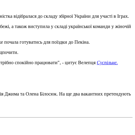
стка відібралася до складу збірної України для участі в Іграх.
жі, а також виступила у складі української команди у жіночій
 почала готуватись для поїздки до Пекіна.
ідпочити.
потрібно спокійно працювати", - цитує Велепця
Суспільне.
Юлія Джима та Олена Білосюк. На ще два вакантних претендують