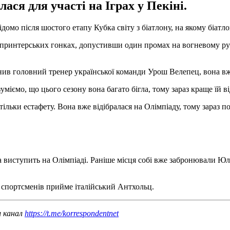
лася для участі на Іграх у Пекіні.
мо після шостого етапу Кубка світу з біатлону, на якому біатлоні
спринтерських гонках, допустивши один промах на вогневому рубе
ив головний тренер української команди Урош Велепец, вона вже
міємо, що цього сезону вона багато бігла, тому зараз краще їй в
ільки естафету. Вона вже відібралася на Олімпіаду, тому зараз 
ка виступить на Олімпіаді. Раніше місця собі вже забронювали 
23 спортсменів прийме італійський Антхольц.
ш канал
https://t.me/korrespondentnet