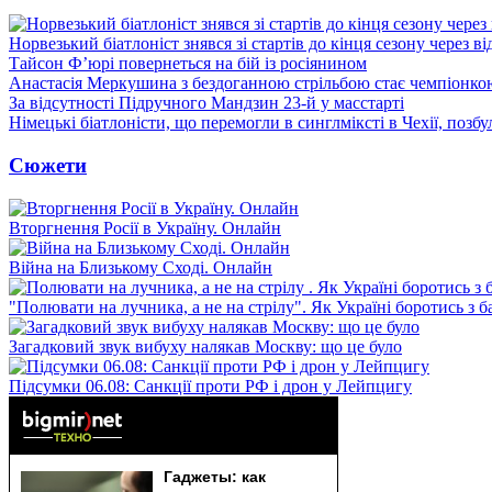
Норвезький біатлоніст знявся зі стартів до кінця сезону через в
Тайсон Ф’юрі повернеться на бій із росіянином
Анастасія Меркушина з бездоганною стрільбою стає чемпіонк
За відсутності Підручного Мандзин 23-й у масстарті
Німецькі біатлоністи, що перемогли в синглміксті в Чехії, позб
Сюжети
Вторгнення Росії в Україну. Онлайн
Війна на Близькому Сході. Онлайн
"Полювати на лучника, а не на стрілу". Як Україні боротись з 
Загадковий звук вибуху налякав Москву: що це було
Підсумки 06.08: Санкції проти РФ і дрон у Лейпцигу