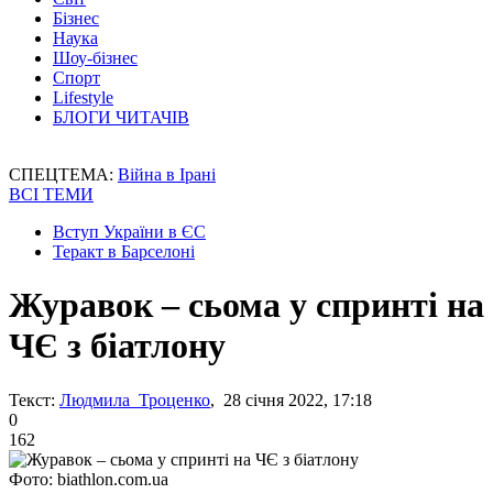
Бізнес
Наука
Шоу-бізнес
Спорт
Lifestyle
БЛОГИ ЧИТАЧІВ
СПЕЦТЕМА:
Війна в Ірані
ВСІ ТЕМИ
Вступ України в ЄС
Теракт в Барселоні
Журавок – сьома у спринті на
ЧЄ з біатлону
Текст:
Людмила Троценко
, 28 січня 2022, 17:18
0
162
Фото: biathlon.com.ua