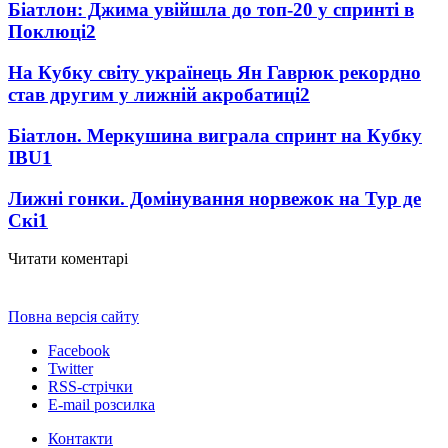
Біатлон: Джима увійшла до топ-20 у спринті в
Поклюці
2
На Кубку світу українець Ян Гаврюк рекордно
став другим у лижній акробатиці
2
Біатлон. Меркушина виграла спринт на Кубку
IBU
1
Лижні гонки. Домінування норвежок на Тур де
Скі
1
Читати коментарі
Повна версія сайту
Facebook
Twitter
RSS-стрічки
E-mail розсилка
Контакти