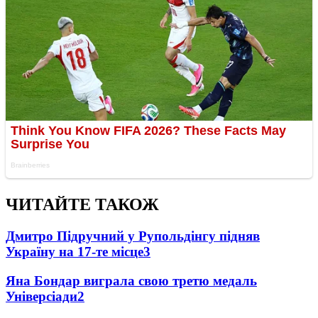
ЧИТАЙТЕ ТАКОЖ
Дмитро Підручний у Рупольдінгу підняв
Україну на 17-те місце
3
Яна Бондар виграла свою третю медаль
Універсіади
2