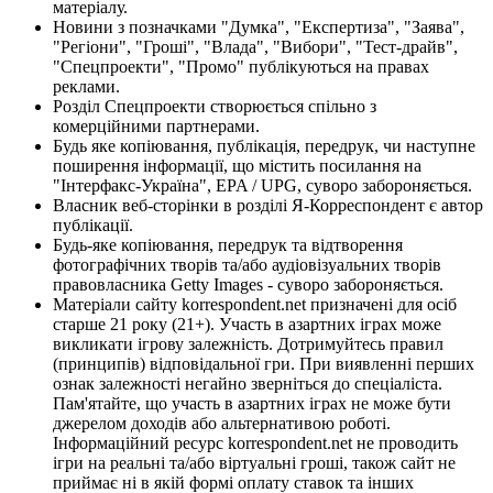
матеріалу.
Новини з позначками "Думка", "Експертиза", "Заява",
"Регіони", "Гроші", "Влада", "Вибори", "Тест-драйв",
"Спецпроекти", "Промо" публікуються на правах
реклами.
Розділ Спецпроекти створюється спільно з
комерційними партнерами.
Будь яке копіювання, публікація, передрук, чи наступне
поширення інформації, що містить посилання на
"Інтерфакс-Україна", EPA / UPG, суворо забороняється.
Власник веб-сторінки в розділі Я-Корреспондент є автор
публікації.
Будь-яке копіювання, передрук та відтворення
фотографічних творів та/або аудіовізуальних творів
правовласника Getty Images - суворо забороняється.
Матеріали сайту korrespondent.net призначені для осіб
старше 21 року (21+). Участь в азартних іграх може
викликати ігрову залежність. Дотримуйтесь правил
(принципів) відповідальної гри. При виявленні перших
ознак залежності негайно зверніться до спеціаліста.
Пам'ятайте, що участь в азартних іграх не може бути
джерелом доходів або альтернативою роботі.
Інформаційний ресурс korrespondent.net не проводить
ігри на реальні та/або віртуальні гроші, також сайт не
приймає ні в якій формі оплату ставок та інших