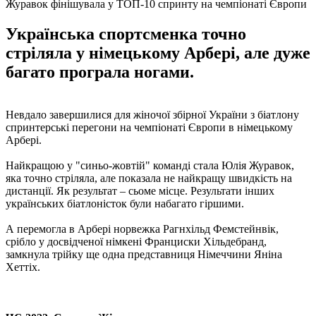
Журавок фінішувала у ТОП-10 спринту на чемпіонаті Європи
Українська спортсменка точно
стріляла у німецькому Арбері, але дуже
багато програла ногами.
Невдало завершилися для жіночої збірної України з біатлону
спринтерські перегони на чемпіонаті Європи в німецькому
Арбері.
Найкращою у "синьо-жовтій" команді стала Юлія Журавок,
яка точно стріляла, але показала не найкращу швидкість на
дистанції. Як результат – сьоме місце. Результати інших
українських біатлоністок були набагато гіршими.
А перемогла в Арбері норвежка Рагнхільд Фемстейнвік,
срібло у досвідченої німкені Франциски Хільдебранд,
замкнула трійку ще одна представниця Німеччини Яніна
Хеттіх.