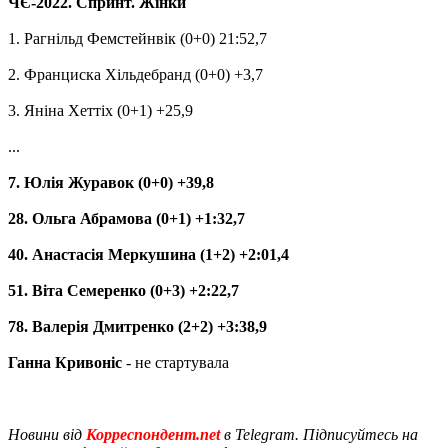
ЧЄ-2022. Спринт. Жінки
1. Рагнільд Фемстейнвік (0+0) 21:52,7
2. Франциска Хільдебранд (0+0) +3,7
3. Яніна Хеттіх (0+1) +25,9
...
7. Юлія Журавок (0+0) +39,8
28. Ольга Абрамова (0+1) +1:32,7
40. Анастасія Меркушина (1+2) +2:01,4
51. Віта Семеренко (0+3) +2:22,7
78. Валерія Дмитренко (2+2) +3:38,9
Ганна Кривоніс
- не стартувала
Новини від
Корреспондент.net
в Telegram. Підписуйтесь на