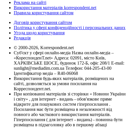
Реклама на сайті
Використання матеріалів korrespondent.net
Правила користування сайтом
Договір користування сайтом
Політика у сфері конфіденційності і персональних даних
Угода щодо користування
Редакція
© 2000-2026, Korrespondent.net
Суб'єкт у сфері онлайн-медіа Назва онлайн-медіа –
«КореспонденТ.net» Адреса: 02091, місто Київ,
ХАРКІВСЬКЕ ШОСЕ, будинок 172-Б, офіс 208/1 E-mail:
sunlight@mediadim.com.ua
Телефон: 044-205-43-00
Ідентифікатор медіа – R40-06068
Використання будь-яких матеріалів, розміщених на
сайті, дозволяється за умови посилання на
Корреспондент.net.
При копіюванні матеріалів зі сторінки « Новини України
і світу» , для інтернет - видань - обов'язкове пряме
відкрите для пошукових систем гіперпосилання .
Посилання має бути розміщена в незалежності від
повного або часткового використання матеріалів.
Гіперпосилання ( для інтернет - видань) - повинна бути
розміщена в підзаголовку або в першому абзаці