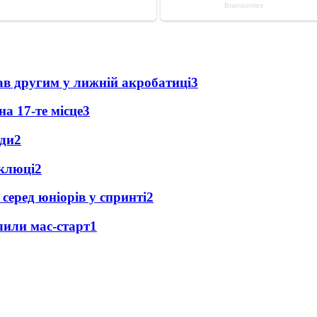
ав другим у лижній акробатиці
3
а 17-те місце
3
ади
2
оклюці
2
 серед юніорів у спринті
2
лили мас-старт
1