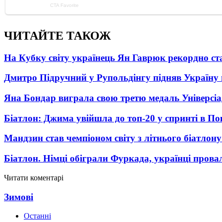
ЧИТАЙТЕ ТАКОЖ
На Кубку світу українець Ян Гаврюк рекордно ст
Дмитро Підручний у Рупольдінгу підняв Україну н
Яна Бондар виграла свою третю медаль Універсі
Біатлон: Джима увійшла до топ-20 у спринті в П
Мандзин став чемпіоном світу з літнього біатлону
Біатлон. Німці обіграли Фуркада, українці прова
Читати коментарі
Зимові
Останні