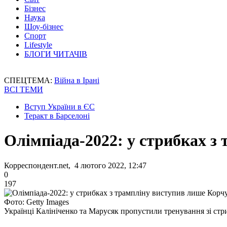
Бізнес
Наука
Шоу-бізнес
Спорт
Lifestyle
БЛОГИ ЧИТАЧІВ
СПЕЦТЕМА:
Війна в Ірані
ВСІ ТЕМИ
Вступ України в ЄС
Теракт в Барселоні
Олімпіада-2022: у стрибках з
Корреспондент.net, 4 лютого 2022, 12:47
0
197
Фото: Getty Images
Українці Калініченко та Марусяк пропустили тренування зі стр