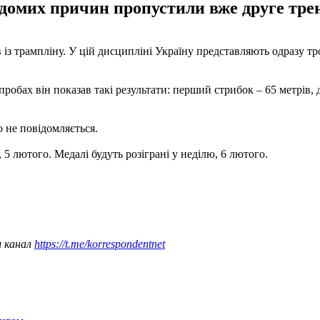
ідомих причин пропустили вже друге тре
 із трампліну. У цій дисципліні Україну представляють одразу т
обах він показав такі результати: перший стрибок – 65 метрів, др
 не повідомляється.
 5 лютого. Медалі будуть розіграні у неділю, 6 лютого.
ш канал
https://t.me/korrespondentnet