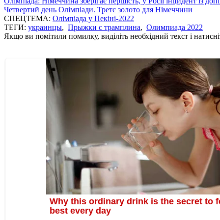
Олімпіада: Німеччина зберігає першість, у Росії інцидент із доп
Четвертий день Олімпіади. Третє золото для Німеччини
СПЕЦТЕМА:
Олімпіада у Пекіні-2022
ТЕГИ:
украинцы
,
Прыжки с трамплина
,
Олимпиада 2022
Якщо ви помітили помилку, виділіть необхідний текст і натисніт