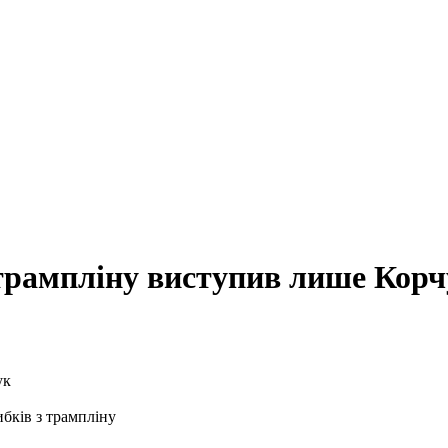
 трампліну виступив лише Кор
ибків з трампліну