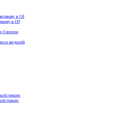
ідмову в ОІ
ою Європи
улися медалей
балістикою