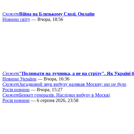
Сюжет
Війна на Близькому Сході. Онлайн
Новини світу
— Вчора, 18:56
Сюжет
"Полювати на лучника, а не на стрілу". Як Україні 
Новини України
— Вчора, 16:36
Сюжет
Загадковий звук вибуху налякав Москву: що це було
Росія новини
— Вчора, 15:27
Сюжет
Бенкет генералів. Наслідки вибуху в Москві
Росія новини
— 6 серпня 2026, 23:58