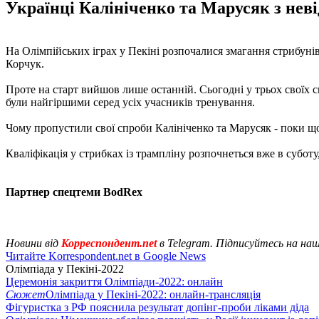
Українці Калініченко та Марусяк з нев
На Олімпійських іграх у Пекіні розпочалися змагання стрибунів
Корчук.
Проте на старт вийшов лише останній. Сьогодні у трьох своїх спр
були найгіршими серед усіх учасників тренування.
Чому пропустили свої спроби Калініченко та Марусяк - поки що
Кваліфікація у стрибках із трампліну розпочнеться вже в суботу,
Партнер спецтеми BodRex
Новини від
Корреспондент.net
в Telegram. Підписуйтесь на на
Читайте Korrespondent.net в Google News
Олімпіада у Пекіні-2022
Церемонія закриття Олімпіади-2022: онлайн
Сюжет
Олімпіада у Пекіні-2022: онлайн-трансляція
Фігуристка з РФ пояснила результат допінг-проби ліками діда