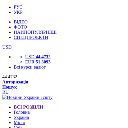
РУС
УКР
ВІДЕО
ФОТО
НАЙПОПУЛЯРНІШІ
СПЕЦПРОЕКТИ
USD
USD
44.4732
EUR
51.3093
Всі курси валют
44.4732
Авторизація
Пошук
RU
ВСІ РОЗДІЛИ
Головна
Україна
Місто
Світ