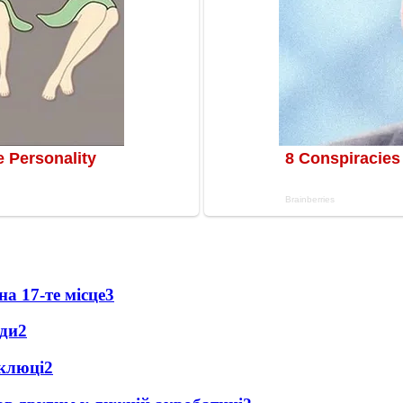
а 17-те місце
3
ади
2
оклюці
2