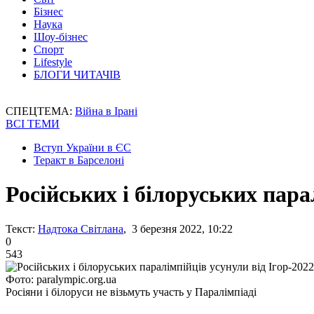
Бізнес
Наука
Шоу-бізнес
Спорт
Lifestyle
БЛОГИ ЧИТАЧІВ
СПЕЦТЕМА:
Війна в Ірані
ВСІ ТЕМИ
Вступ України в ЄС
Теракт в Барселоні
Російських і білоруських пара
Текст:
Надтока Світлана
, 3 березня 2022, 10:22
0
543
Фото: paralympic.org.ua
Росіяни і білоруси не візьмуть участь у Паралімпіаді