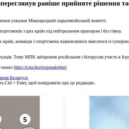
переглянув раніше прийняте рішення та
ішення ухвалив Міжнародний паралімпійський комітет.
ортсменів з цих країн під нейтральним прапором і без гімну.
х країн, команди і спортсмени відмовлялися змагатися із суперник
уація. Тому МПК заборонив російським і білорусам участь в Ігра
ш канал
https://t.me/korrespondentnet
рная Беларуси
ь Ctrl + Enter, щоб повідомити про це редакцію.