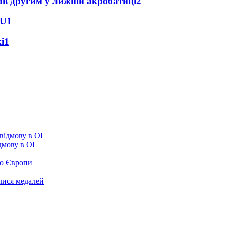
ав другим у лижній акробатиці
2
BU
1
і
1
ідмову в ОІ
ою Європи
улися медалей