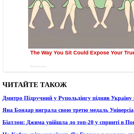
ЧИТАЙТЕ ТАКОЖ
Дмитро Підручний у Рупольдінгу підняв Україну н
Яна Бондар виграла свою третю медаль Універсі
Біатлон: Джима увійшла до топ-20 у спринті в П