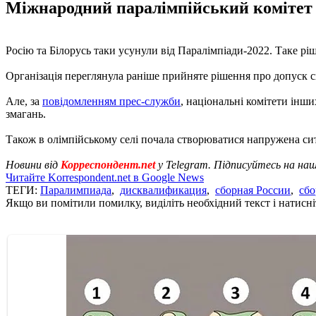
Міжнародний паралімпійський комітет 
Росію та Білорусь таки усунули від Паралімпіади-2022. Таке р
Організація переглянула раніше прийняте рішення про допуск сп
Але, за
повідомленням прес-служби
, національні комітети інши
змагань.
Також в олімпійському селі почала створюватися напружена сит
Новини від
Корреспондент.net
у Telegram. Підписуйтесь на на
Читайте Korrespondent.net в Google News
ТЕГИ:
Паралимпиада
,
дисквалификация
,
сборная России
,
сбо
Якщо ви помітили помилку, виділіть необхідний текст і натисніт