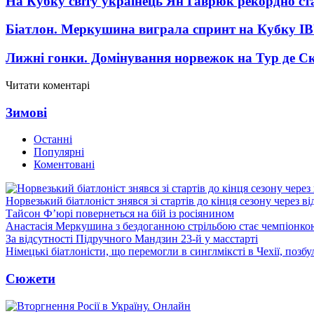
На Кубку світу українець Ян Гаврюк рекордно ст
Біатлон. Меркушина виграла спринт на Кубку I
Лижні гонки. Домінування норвежок на Тур де Ск
Читати коментарі
Зимові
Останні
Популярні
Коментовані
Норвезький біатлоніст знявся зі стартів до кінця сезону через в
Тайсон Ф’юрі повернеться на бій із росіянином
Анастасія Меркушина з бездоганною стрільбою стає чемпіонк
За відсутності Підручного Мандзин 23-й у масстарті
Німецькі біатлоністи, що перемогли в синглміксті в Чехії, позб
Сюжети