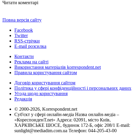
Читати коментарі
Повна версія сайту
Facebook
Twitter
RSS-стрічки
E-mail розсилка
Контакти
Реклама на сайті
Використання матеріалів korrespondent.net
Правила користування сайтом
Договір користування сайтом
Політика у сфері конфіденційності і персональних даних
Угода щодо користування
Редакція
© 2000-2026, Korrespondent.net
Суб'єкт у сфері онлайн-медіа Назва онлайн-медіа –
«КореспонденТ.net» Адреса: 02091, місто Київ,
ХАРКІВСЬКЕ ШОСЕ, будинок 172-Б, офіс 208/1 E-mail:
sunlight@mediadim.com.ua
Телефон: 044-205-43-00