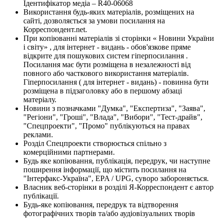
Ідентифікатор медіа – R40-06068
Використання будь-яких матеріалів, розміщених на
сайті, дозволяється за умови посилання на
Корреспондент.net.
При копіюванні матеріалів зі сторінки « Новини України
і світу» , для інтернет - видань - обов'язкове пряме
відкрите для пошукових систем гіперпосилання .
Посилання має бути розміщена в незалежності від
повного або часткового використання матеріалів.
Гіперпосилання ( для інтернет - видань) - повинна бути
розміщена в підзаголовку або в першому абзаці
матеріалу.
Новини з позначками "Думка", "Експертиза", "Заява",
"Регіони", "Гроші", "Влада", "Вибори", "Тест-драйв",
"Спецпроекти", "Промо" публікуються на правах
реклами.
Розділ Спецпроекти створюється спільно з
комерційними партнерами.
Будь яке копіювання, публікація, передрук, чи наступне
поширення інформації, що містить посилання на
"Інтерфакс-Україна", EPA / UPG, суворо забороняється.
Власник веб-сторінки в розділі Я-Корреспондент є автор
публікації.
Будь-яке копіювання, передрук та відтворення
фотографічних творів та/або аудіовізуальних творів