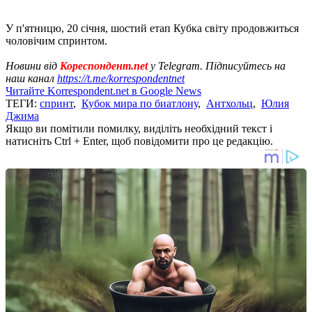
У п'ятницю, 20 січня, шостий етап Кубка світу продовжиться
чоловічим спринтом.
Новини від
Кореспондент.net
у Telegram. Підписуйтесь на
наш канал
https://t.me/korrespondentnet
Читайте Korrespondent.net в Google News
ТЕГИ:
спринт
,
Кубок мира по биатлону
,
Антхольц
,
Юлия
Джима
Якщо ви помітили помилку, виділіть необхідний текст і
натисніть Ctrl + Enter, щоб повідомити про це редакцію.