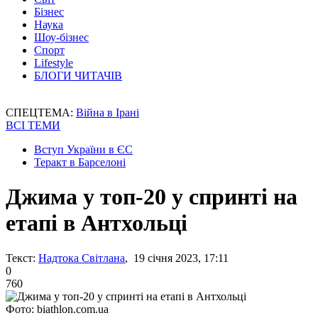
Бізнес
Наука
Шоу-бізнес
Спорт
Lifestyle
БЛОГИ ЧИТАЧІВ
СПЕЦТЕМА:
Війна в Ірані
ВСІ ТЕМИ
Вступ України в ЄС
Теракт в Барселоні
Джима у топ-20 у спринті на
етапі в Антхольці
Текст:
Надтока Світлана
, 19 січня 2023, 17:11
0
760
Фото: biathlon.com.ua