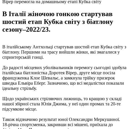
Вірер перемогла на домашньому етапі Кубка світу
В Італії жіночою гонкою стартував
шостий етап Кубка світу з біатлону
сезону–2022/23.
В італійському Антхольці стартував шостий етап Кубка світу з
біатлону. Першими на трасу вийшли жінки, які змагалися у
спринтерській гонці.
До радості місцевих уболівальників перемогу сьогодні здобула
італійська біатлоністка Доротея Вірер, друге місце посіла
француженка Клое Шевальє, а замкнула трійку призерок
шведка Ельвіра Еберг. Зазначимо, що всі медалістки показали
ідеальну стрільбу.
Щодо українських стріляючих лижниць, то кращою у складі
нашої збірної стала Юлія Джима, у неї один промах та 20-те
підсумкове місце.
Також відзначимо результат юної Олександри Меркушиної.
18-річна спортсменка, закривши всі мішені, приїхала до