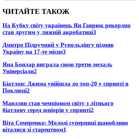
ЧИТАЙТЕ ТАКОЖ
На Кубку світу українець Ян Гаврюк рекордно
став другим у лижній акробатиці
3
Дмитро Підручний у Рупольдінгу підняв
Україну на 17-те місце
3
Яна Бондар виграла свою третю медаль
Універсіади
2
Біатлон: Джима увійшла до топ-20 у спринті в
Поклюці
2
Мандзин став чемпіоном світу з літнього
біатлону серед юніорів у спринті
2
Віта Семеренко: Молоді суперниці шанобливо
віталися зі старецтвом
1