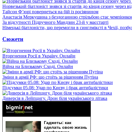
Норвезький біатлоніст знявся зі стартів до кінця сезону через в
Тайсон Ф’юрі повернеться на бій із росіянином
Анастасія Меркушина з бездоганною стрільбою стає чемпіонк
За відсутності Підручного Мандзин 23-й у масстарті
Німецькі біатлоністи, що перемогли в синглміксті в Чехії, позб
Сюжети
Вторгнення Росії в Україну. Онлайн
Війна на Близькому Сході. Онлайн
Зміни в армії РФ: що стоїть за рішенням Путіна
Підсумки 05.08: Удар по Києву і брак антибалістики
Диверсія в Лейпцигу. Дрон біля українського літака