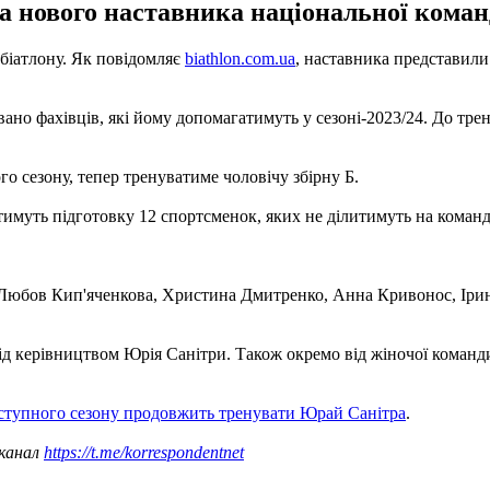
а нового наставника національної команд
 біатлону. Як повідомляє
biathlon.com.ua
, наставника представили
но фахівців, які йому допомагатимуть у сезоні-2023/24. До трен
 сезону, тепер тренуватиме чоловічу збірну Б.
имуть підготовку 12 спортсменок, яких не ділитимуть на команд
Любов Кип'яченкова, Христина Дмитренко, Анна Кривонос, Ірин
д керівництвом Юрія Санітри. Також окремо від жіночої команди
аступного сезону продовжить тренувати Юрай Санітра
.
 канал
https://t.me/korrespondentnet