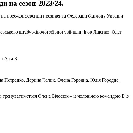
и на сезон-2023/24.
 на прес-конференції президента Федерації біатлону України
ерського штабу жіночої збірної увійшли: Ігор Ященко, Олег
и А та Б.
а Петренко, Дарина Чалик, Олена Городна, Юлія Городна,
 тренуватиметься Олена Білосюк – із чоловічою командою Б із