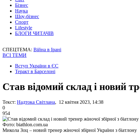
Бізнес
Наука
Шоу-бізнес
Спорт
Lifestyle
БЛОГИ ЧИТАЧІВ
СПЕЦТЕМА:
Війна в Ірані
ВСІ ТЕМИ
Вступ України в ЄС
Теракт в Барселоні
Став відомий склад і новий тре
Текст:
Надтока Світлана
, 12 квітня 2023, 14:38
0
954
Фото: biathlon.com.ua
Микола Зоц – новий тренер жіночої збірної України з біатлону