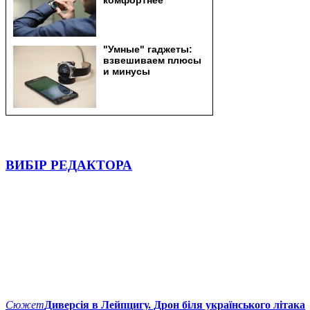
ВИБІР РЕДАКТОРА
Сюжет
Диверсія в Лейпцигу. Дрон біля українського літака