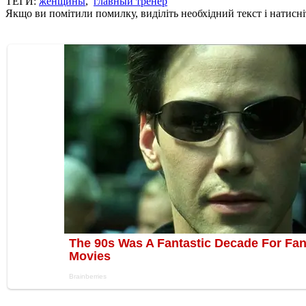
ТЕГИ:
женщины
,
главный тренер
Якщо ви помітили помилку, виділіть необхідний текст і натисніт