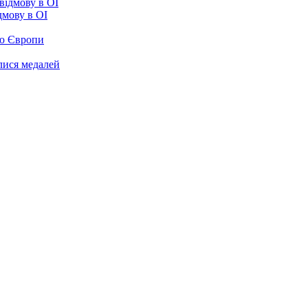
ідмову в ОІ
ою Європи
улися медалей