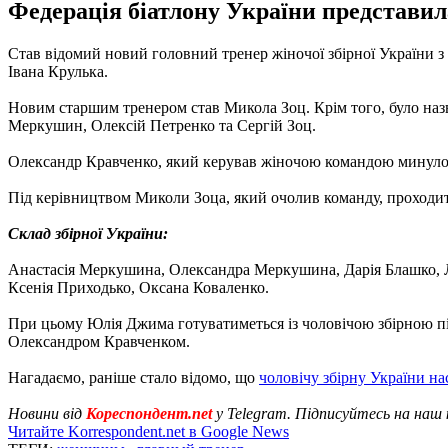
Федерація біатлону України представил
Став відомий новий головний тренер жіночої збірної України з
Івана Крулька.
Новим старшим тренером став Микола Зоц. Крім того, було назва
Меркушин, Олексій Петренко та Сергій Зоц.
Олександр Кравченко, який керував жіночою командою минулого
Під керівництвом Миколи Зоца, який очолив команду, проходит
Склад збірної України:
Анастасія Меркушина, Олександра Меркушина, Дарія Блашко, 
Ксенія Приходько, Оксана Коваленко.
При цьому Юлія Джима готуватиметься із чоловічою збірною пі
Олександром Кравченком.
Нагадаємо, раніше стало відомо, що
чоловічу збірну України н
Новини від
Кореспондент.net
у Telegram. Підписуйтесь на наш
Читайте Korrespondent.net в Google News