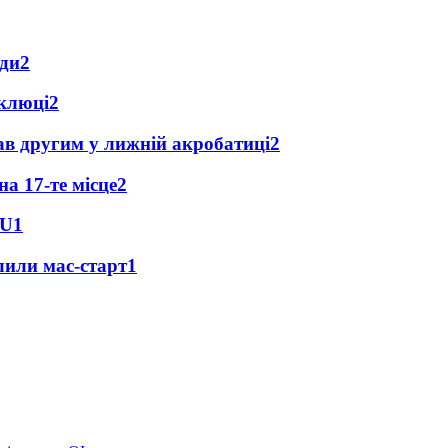
ади
2
оклюці
2
ав другим у лижній акробатиці
2
а 17-те місце
2
BU
1
лили мас-старт
1