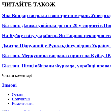
ЧИТАЙТЕ ТАКОЖ
Яна Бондар виграла свою третю медаль Універсі
Біатлон: Джима увійшла до топ-20 у спринті в П
На Кубку світу українець Ян Гаврюк рекордно ст
Дмитро Підручний у Рупольдінгу підняв Україну н
Біатлон. Меркушина виграла спринт на Кубку I
Біатлон. Німці обіграли Фуркада, українці прова
Читати коментарі
Зимові
Останні
Популярні
Коментовані