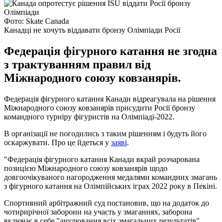
Фото: Skate Canada
Канадці не хочуть віддавати бронзу Олімпіади Росії
Федерація фігурного катання не згодна
з трактуванням правил від
Міжнародного союзу ковзанярів.
Федерація фігурного катання Канади відреагувала на рішення
Міжнародного союзу ковзанярів присудити Росії бронзу
командного турніру фігуристів на Олімпіаді-2022.
В організації не погодились з таким рішенням і будуть його
оскаржувати. Про це йдеться у
заяві
.
"Федерація фігурного катання Канади вкрай розчарована
позицією Міжнародного союзу ковзанярів щодо
довгоочікуваного нагородження медалями командних змагань
з фігурного катання на Олімпійських іграх 2022 року в Пекіні.
Спортивний арбітражний суд постановив, що на додаток до
чотирирічної заборони на участь у змаганнях, заборона
включає в себе "анулювання всіх змагальних результатів",