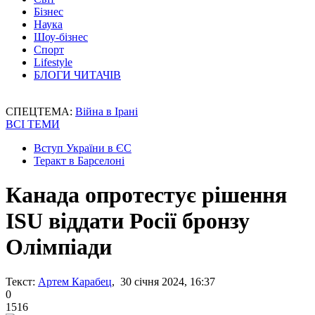
Бізнес
Наука
Шоу-бізнес
Спорт
Lifestyle
БЛОГИ ЧИТАЧІВ
СПЕЦТЕМА:
Війна в Ірані
ВСІ ТЕМИ
Вступ України в ЄС
Теракт в Барселоні
Канада опротестує рішення
ISU віддати Росії бронзу
Олімпіади
Текст:
Артем Карабец
, 30 січня 2024, 16:37
0
1516