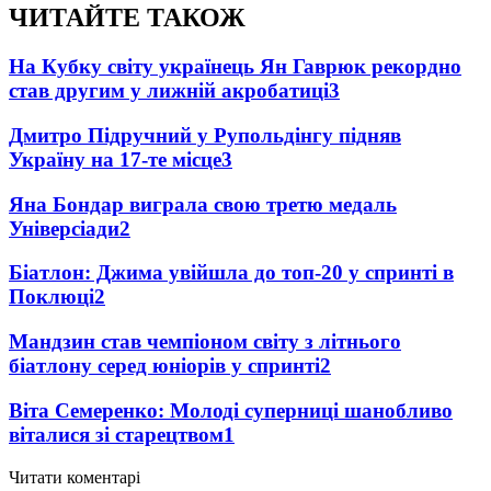
ЧИТАЙТЕ ТАКОЖ
На Кубку світу українець Ян Гаврюк рекордно
став другим у лижній акробатиці
3
Дмитро Підручний у Рупольдінгу підняв
Україну на 17-те місце
3
Яна Бондар виграла свою третю медаль
Універсіади
2
Біатлон: Джима увійшла до топ-20 у спринті в
Поклюці
2
Мандзин став чемпіоном світу з літнього
біатлону серед юніорів у спринті
2
Віта Семеренко: Молоді суперниці шанобливо
віталися зі старецтвом
1
Читати коментарі