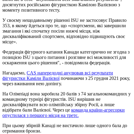
досягнутих російською фігуристкою Камілою Валієвою з
моменту позитивного тесту.
У своєму нещодавньому рішенні ISU не застосовує Правило
353, в якому йдеться про те, що «спортсмени, які завершили
змагання і які спочатку посіли нижчі місця, ніж
дискваліфікований спортсмен, відповідно підвищують своє
місце».
Федерація фігурного катання Канади категорично не згодна з
позицією ISU з цього питання і розгляне всі можливості для
оскарження цього рішення", - повідомила федерація.
Нагадаємо,
CAS напередодні анулював всі результати
фігуристки Каміли Валієвої
починаючи з 25 грудня 2021 року,
через вживання нею допінгу.
На Олімпіаді вона заробила 20 балів з 74 загальнокомандних у
командному турнірі фігуристів. ISU вирішив не
дискваліфікувати всю олімпійську збірну Росії, а лише
відібрати бали Валієвої. Через це
команда країни-агресорки
опустилася з першого місця на третє.
При цьому збірній Канаді не вистачило лише одного бала до
отримання бронзи.