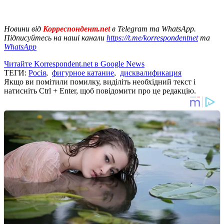
Новини від
Корреспондент.net
в Telegram та WhatsApp.
Підписуйтесь на наші канали
https://t.me/korrespondentnet
та
WhatsApp
Читайте Korrespondent.net в Google News
ТЕГИ:
Росія
,
фигурное катание
,
дисквалификация
Якщо ви помітили помилку, виділіть необхідний текст і
натисніть Ctrl + Enter, щоб повідомити про це редакцію.