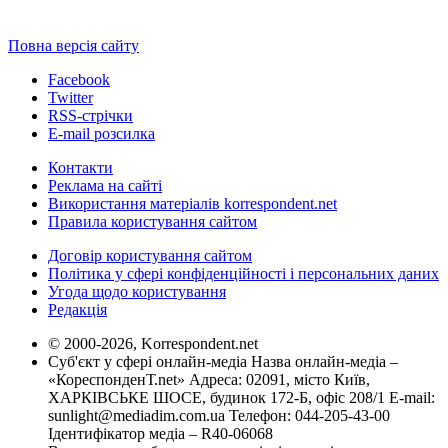
Повна версія сайту
Facebook
Twitter
RSS-стрічки
E-mail розсилка
Контакти
Реклама на сайті
Використання матеріалів korrespondent.net
Правила користування сайтом
Договір користування сайтом
Політика у сфері конфіденційності і персональних даних
Угода щодо користування
Редакція
© 2000-2026, Korrespondent.net
Суб'єкт у сфері онлайн-медіа Назва онлайн-медіа –
«КореспонденТ.net» Адреса: 02091, місто Київ,
ХАРКІВСЬКЕ ШОСЕ, будинок 172-Б, офіс 208/1 E-mail:
sunlight@mediadim.com.ua
Телефон: 044-205-43-00
Ідентифікатор медіа – R40-06068