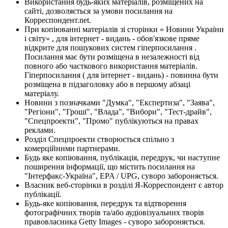
Використання будь-яких матеріалів, розміщених на
сайті, дозволяється за умови посилання на
Корреспондент.net.
При копіюванні матеріалів зі сторінки « Новини України
і світу» , для інтернет - видань - обов'язкове пряме
відкрите для пошукових систем гіперпосилання .
Посилання має бути розміщена в незалежності від
повного або часткового використання матеріалів.
Гіперпосилання ( для інтернет - видань) - повинна бути
розміщена в підзаголовку або в першому абзаці
матеріалу.
Новини з позначками "Думка", "Експертиза", "Заява",
"Регіони", "Гроші", "Влада", "Вибори", "Тест-драйв",
"Спецпроекти", "Промо" публікуються на правах
реклами.
Розділ Спецпроекти створюється спільно з
комерційними партнерами.
Будь яке копіювання, публікація, передрук, чи наступне
поширення інформації, що містить посилання на
"Інтерфакс-Україна", EPA / UPG, суворо забороняється.
Власник веб-сторінки в розділі Я-Корреспондент є автор
публікації.
Будь-яке копіювання, передрук та відтворення
фотографічних творів та/або аудіовізуальних творів
правовласника Getty Images - суворо забороняється.