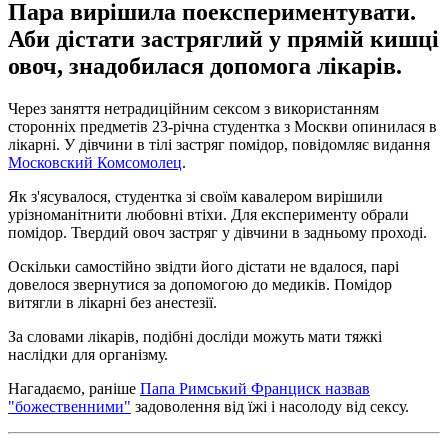
Пара вирішила поекспериментувати.
Аби дістати застряглий у прямій кишці
овоч, знадобилася допомога лікарів.
Через заняття нетрадиційним сексом з використанням
сторонніх предметів 23-річна студентка з Москви опинилася в
лікарні. У дівчини в тілі застряг помідор, повідомляє видання
Московский Комсомолец
.
Як з'ясувалося, студентка зі своїм кавалером вирішили
урізноманітнити любовні втіхи. Для експерименту обрали
помідор. Твердий овоч застряг у дівчини в задньому проході.
Оскільки самостійно звідти його дістати не вдалося, парі
довелося звернутися за допомогою до медиків. Помідор
витягли в лікарні без анестезії.
За словами лікарів, подібні досліди можуть мати тяжкі
наслідки для організму.
Нагадаємо, раніше
Папа Римський Франциск назвав
"божественними"
задоволення від їжі і насолоду від сексу.