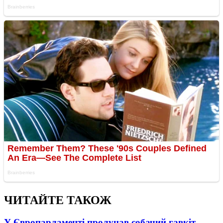
ЧИТАЙТЕ ТАКОЖ
У Європарламенті пролунав собачий гавкіт