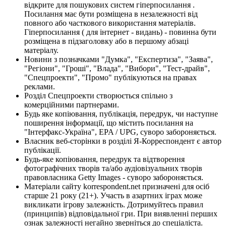
відкрите для пошукових систем гіперпосилання .
Посилання має бути розміщена в незалежності від
повного або часткового використання матеріалів.
Гіперпосилання ( для інтернет - видань) - повинна бути
розміщена в підзаголовку або в першому абзаці
матеріалу.
Новини з позначками "Думка", "Експертиза", "Заява",
"Регіони", "Гроші", "Влада", "Вибори", "Тест-драйв",
"Спецпроекти", "Промо" публікуються на правах
реклами.
Розділ Спецпроекти створюється спільно з
комерційними партнерами.
Будь яке копіювання, публікація, передрук, чи наступне
поширення інформації, що містить посилання на
"Інтерфакс-Україна", EPA / UPG, суворо забороняється.
Власник веб-сторінки в розділі Я-Корреспондент є автор
публікації.
Будь-яке копіювання, передрук та відтворення
фотографічних творів та/або аудіовізуальних творів
правовласника Getty Images - суворо забороняється.
Матеріали сайту korrespondent.net призначені для осіб
старше 21 року (21+). Участь в азартних іграх може
викликати ігрову залежність. Дотримуйтесь правил
(принципів) відповідальної гри. При виявленні перших
ознак залежності негайно зверніться до спеціаліста.