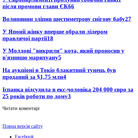
після промови глави ЄК
66
Волинянин зліпив шестиметрову снігову бабу
27
У Японії жінку вперше обрали лідером
правлячої партії
18
У Молдові "викрили" кота, який проносив у
в'язницю марихуану
5
На аукціоні в Токіо блакитний тунець був
проданий за $1,75 млн
4
Іспанка відсудила в екс-чоловіка 204 000 євро за
25 років роботи по дому
3
Читати коментарі
Повна версія сайту
Facebook