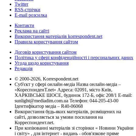
Twitter
RSS-стрічки
E-mail розсилка
Контакти
Реклама на сайті
Використання матеріалів korrespondent.net
Правила користування сайтом
Договір користування сайтом
Політика у сфері конфіденційності і персональних даних
Угода щодо користування
Редакція
© 2000-2026, Korrespondent.net
Суб'єкт у сфері онлайн-медіа Назва онлайн-медіа –
«КореспонденТ.net» Адреса: 02091, місто Київ,
ХАРКІВСЬКЕ ШОСЕ, будинок 172-Б, офіс 208/1 E-mail:
sunlight@mediadim.com.ua
Телефон: 044-205-43-00
Ідентифікатор медіа – R40-06068
Використання будь-яких матеріалів, розміщених на
сайті, дозволяється за умови посилання на
Корреспондент.net.
При копіюванні матеріалів зі сторінки « Новини України
і світу» , для інтернет - видань - обов'язкове пряме