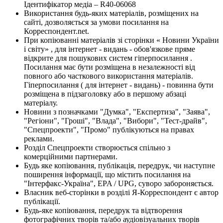
Ідентифікатор медіа – R40-06068
Використання будь-яких матеріалів, розміщених на
сайті, дозволяється за умови посилання на
Корреспондент.net.
При копіюванні матеріалів зі сторінки « Новини України
і світу» , для інтернет - видань - обов'язкове пряме
відкрите для пошукових систем гіперпосилання .
Посилання має бути розміщена в незалежності від
повного або часткового використання матеріалів.
Гіперпосилання ( для інтернет - видань) - повинна бути
розміщена в підзаголовку або в першому абзаці
матеріалу.
Новини з позначками "Думка", "Експертиза", "Заява",
"Регіони", "Гроші", "Влада", "Вибори", "Тест-драйв",
"Спецпроекти", "Промо" публікуються на правах
реклами.
Розділ Спецпроекти створюється спільно з
комерційними партнерами.
Будь яке копіювання, публікація, передрук, чи наступне
поширення інформації, що містить посилання на
"Інтерфакс-Україна", EPA / UPG, суворо забороняється.
Власник веб-сторінки в розділі Я-Корреспондент є автор
публікації.
Будь-яке копіювання, передрук та відтворення
фотографічних творів та/або аудіовізуальних творів