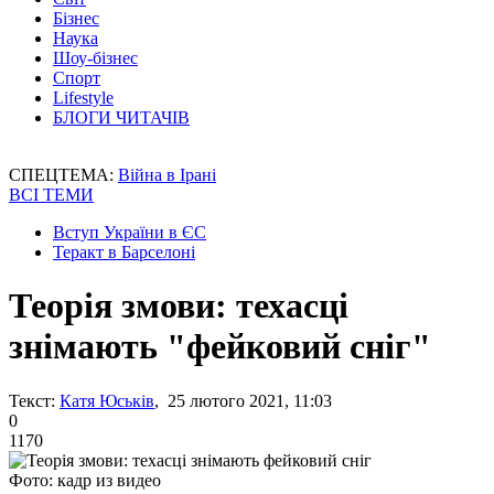
Бізнес
Наука
Шоу-бізнес
Спорт
Lifestyle
БЛОГИ ЧИТАЧІВ
СПЕЦТЕМА:
Війна в Ірані
ВСІ ТЕМИ
Вступ України в ЄС
Теракт в Барселоні
Теорія змови: техасці
знімають "фейковий сніг"
Текст:
Катя Юськів
, 25 лютого 2021, 11:03
0
1170
Фото: кадр из видео