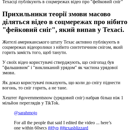
Техасці публікують в соцмережах відео про "фейковий сніг"
Прихильники теорії змови масово
діляться відео в соцмережах про нібито
"фейковий сніг", який випав у Техасі.
Жителі американського штату Техас активно публікують в
соцмережах відеоролики з нібито синтетичним снігом, який
горить замість того, щоб танути.
У своїх відео користувачі стверджують, що снігопад був
"фальшивим" і "викликаний урядом" як частина урядової
змови.
Як доказ користувачі показують, що коли до снігу піднести
вогонь, то сніг горить, а не тане.
Хештег #governmentsnow (урядовий сніг) набрав більш ніж 1
мільйон переглядів у TikTok.
@sarahmojo
For all the people that said I edited the video ... here’s
one within 60secs
##fyp
##texasblizzard