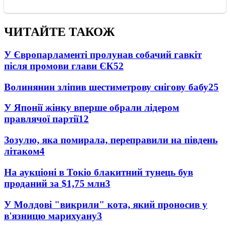
ЧИТАЙТЕ ТАКОЖ
У Європарламенті пролунав собачий гавкіт
після промови глави ЄК
52
Волинянин зліпив шестиметрову снігову бабу
25
У Японії жінку вперше обрали лідером
правлячої партії
12
Зозулю, яка помирала, переправили на південь
літаком
4
На аукціоні в Токіо блакитний тунець був
проданий за $1,75 млн
3
У Молдові "викрили" кота, який проносив у
в'язницю марихуану
3