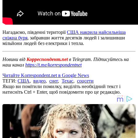
Нагадаємо, південні території
США накрила найсильніша
сніжна буря
, забравши життя десятків людей і залишивши
мільйони людей без електрики і тепла.
Новини від
Корреспондент.net
в Telegram. Підписуйтесь на
наш канал
https://t.me/korrespondentnet
Читайте Korrespondent.net в Google News
ТЕГИ:
США
,
видео
,
снег
,
Техас
,
соцсети
Якщо ви помітили помилку, виділіть необхідний текст і
натисніть Ctrl + Enter, щоб повідомити про це редакцію.