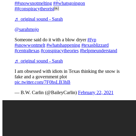
##snowsnotmelting
##whatsgoingon
##conspiracytheorist
￼
♬ original sound - Sarah
@sarahmojo
Someone said do it with a blow dryer
#fyp
#snowwontmelt
#whatshappening
#texasblizzard
#centraltexas
#conspiracytheories
#helpmeunderstand
♬ original sound - Sarah
I am obsessed with idiots in Texas thinking the snow is
fake and a government plot
pic.twitter.com/7F0hsLB3hB
— B.W. Carlin (@BaileyCarlin)
February 22, 2021