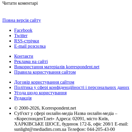
Читати коментарі
Повна версія сайту
Facebook
Twitter
RSS-стрічки
E-mail розсилка
Контакти
Реклама на сайті
Використання матеріалів korrespondent.net
Правила користування сайтом
Договір користування сайтом
Політика у сфері конфіденційності і персональних даних
Угода щодо користування
Редакція
© 2000-2026, Korrespondent.net
Суб'єкт у сфері онлайн-медіа Назва онлайн-медіа –
«КореспонденТ.net» Адреса: 02091, місто Київ,
ХАРКІВСЬКЕ ШОСЕ, будинок 172-Б, офіс 208/1 E-mail:
sunlight@mediadim.com.ua
Телефон: 044-205-43-00