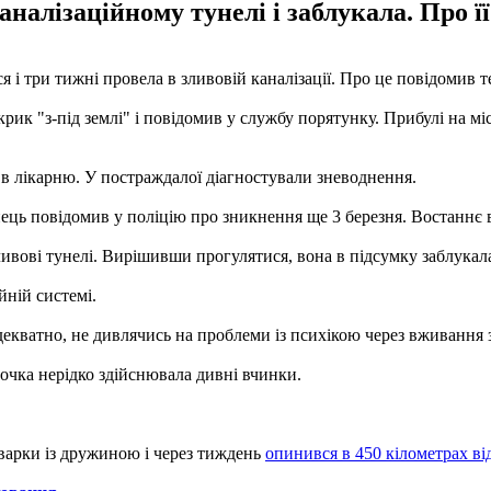
алізаційному тунелі і заблукала. Про її
 і три тижні провела в зливовій каналізації. Про це повідомив 
рик "з-під землі" і повідомив у службу порятунку. Прибулі на м
 в лікарню. У постраждалої діагностували зневоднення.
ець повідомив у поліцію про зникнення ще 3 березня. Востаннє ві
зливові тунелі. Вирішивши прогулятися, вона в підсумку заблукал
йній системі.
декватно, не дивлячись на проблеми із психікою через вживання
дочка нерідко здійснювала дивні вчинки.
сварки із дружиною і через тиждень
опинився в 450 кілометрах ві