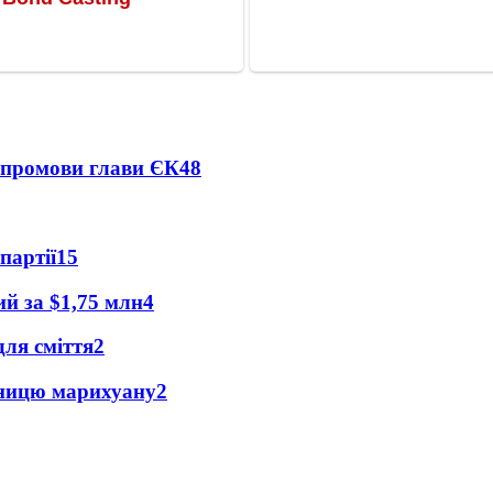
я промови глави ЄК
48
партії
15
ий за $1,75 млн
4
для сміття
2
зницю марихуану
2