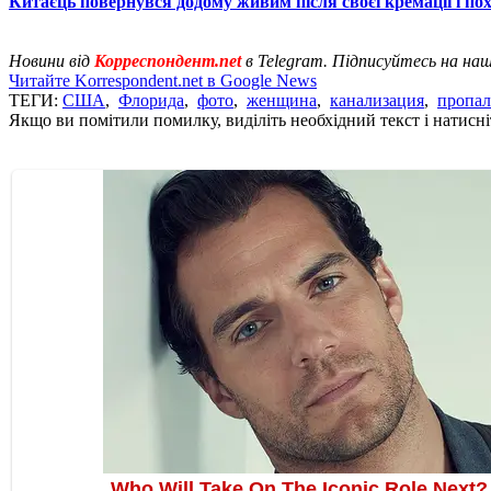
Китаєць повернувся додому живим після своєї кремації і по
Новини від
Корреспондент.net
в Telegram. Підписуйтесь на на
Читайте Korrespondent.net в Google News
ТЕГИ:
США
,
Флорида
,
фото
,
женщина
,
канализация
,
пропал
Якщо ви помітили помилку, виділіть необхідний текст і натисніт