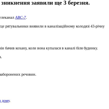
 зникнення заявили ще 3 березня.
телеканал
ABC-7
.
ісце рятувальники виявили в каналізаційному колодязі 43-річну
н бачив кохану, коли вона купалася в каналі біля будинку.
а.
 заборонених речовин.
д дому
.