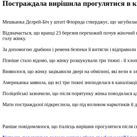
Постраждала вирішила прогулятися в кан
Мешканка Делрей-Біч у штаті Флорида стверджує, що загубилася
Відзначається, що вранці 23 березня перехожий почув жіночий к
голу жінку.
За допомогою драбини і ременя безпеки її витягли і відправили
Пізніше стало відомо, що жінку розшукували три тижні - її хлоп
Виявилося, що жінку зацікавили двері на обмілині, які вели в 
Американка заявила, що всі три тижні зниходилася в каналізаці
Поліцейські зазначили, що після порятунку жінка поводилася а
Мати постраждалої підкреслила, що під впливом наркотиків її 
Раніше повідомлялося, що італієць вирішив прогулятися після 