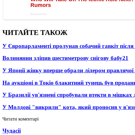
ЧИТАЙТЕ ТАКОЖ
У Європарламенті пролунав собачий гавкіт післ
Волинянин зліпив шестиметрову снігову бабу
21
У Японії жінку вперше обрали лідером правлячої 
На аукціоні в Токіо блакитний тунець був продан
У Бразилії ув'язнені спробували втекти в мішках 
У Молдові "викрили" кота, який проносив у в'я
Читати коментарі
Чудасії