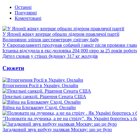
Останні
Популярні
Коментовані
У Японії жінку вперше обрали лідером правлячої партії
Волинянин зліпив шестиметрову снігову бабу
У Європарламенті пролунав собачий гавкіт після промови гла
Іспанка відсудила в екс-чоловіка 204 000 євро за 25 років робо
Дятел сховав у стінах будинку 317 кг жолудів
Сюжети
Вторгнення Росії в Україну. Онлайн
Пекельні санкції. Рішення Сената США
Війна на Близькому Сході. Онлайн
"Полювати на лучника, а не на стрілу". Як Україні боротись з 
Загадковий звук вибуху налякав Москву: що це було