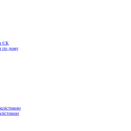
ви ЄК
ти по дому
балістикою