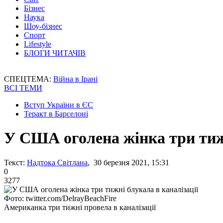
Бізнес
Наука
Шоу-бізнес
Спорт
Lifestyle
БЛОГИ ЧИТАЧІВ
СПЕЦТЕМА:
Війна в Ірані
ВСІ ТЕМИ
Вступ України в ЄС
Теракт в Барселоні
У США оголена жінка три тижн
Текст:
Надтока Світлана
, 30 березня 2021, 15:31
0
3277
Фото: twitter.com/DelrayBeachFire
Американка три тижні провела в каналізації