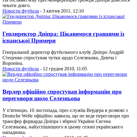
чекати довго.
Новости футбола
- 3 квітня 2011, 12:10
Гендиректор Дніпра: Цікавимося гравцями із
іспанської Примери
Генеральний директор футбольного клубу Дніпро Андрій
Стеценко спростував чутки щодо Селезньова, Девіча і
Вороніна.
Новости футбола
- 12 грудня 2010, 11:05
Вердер офіційно спростував інформацію про
переговори щодо Селезньова
У п'ятницю, 10 листопада, прес-служба Вердера в розмові з
Deutsche Welle офіційно заявила, що не веде переговори про
трансфер форварда Дніпра і збірної України Євгена
Селезньова, найуспішнішого в цьому сезоні українського
нападника.