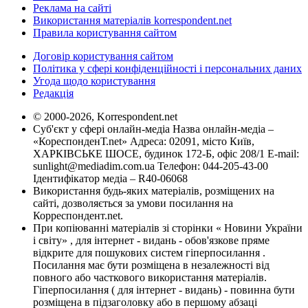
Реклама на сайті
Використання матеріалів korrespondent.net
Правила користування сайтом
Договір користування сайтом
Політика у сфері конфіденційності і персональних даних
Угода щодо користування
Редакція
© 2000-2026, Korrespondent.net
Суб'єкт у сфері онлайн-медіа Назва онлайн-медіа –
«КореспонденТ.net» Адреса: 02091, місто Київ,
ХАРКІВСЬКЕ ШОСЕ, будинок 172-Б, офіс 208/1 E-mail:
sunlight@mediadim.com.ua
Телефон: 044-205-43-00
Ідентифікатор медіа – R40-06068
Використання будь-яких матеріалів, розміщених на
сайті, дозволяється за умови посилання на
Корреспондент.net.
При копіюванні матеріалів зі сторінки « Новини України
і світу» , для інтернет - видань - обов'язкове пряме
відкрите для пошукових систем гіперпосилання .
Посилання має бути розміщена в незалежності від
повного або часткового використання матеріалів.
Гіперпосилання ( для інтернет - видань) - повинна бути
розміщена в підзаголовку або в першому абзаці