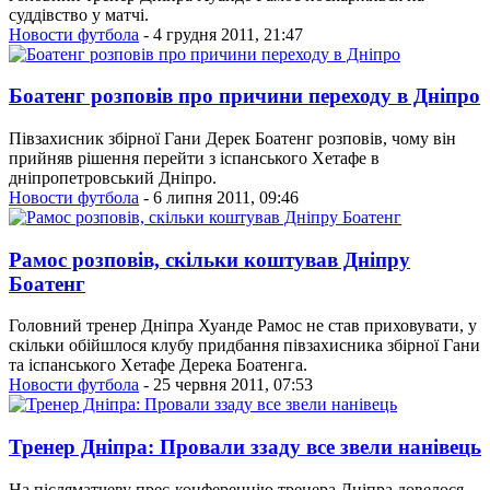
суддівство у матчі.
Новости футбола
- 4 грудня 2011, 21:47
Боатенг розповів про причини переходу в Дніпро
Півзахисник збірної Гани Дерек Боатенг розповів, чому він
прийняв рішення перейти з іспанського Хетафе в
дніпропетровський Дніпро.
Новости футбола
- 6 липня 2011, 09:46
Рамос розповів, скільки коштував Дніпру
Боатенг
Головний тренер Дніпра Хуанде Рамос не став приховувати, у
скільки обійшлося клубу придбання півзахисника збірної Гани
та іспанського Хетафе Дерека Боатенга.
Новости футбола
- 25 червня 2011, 07:53
Тренер Дніпра: Провали ззаду все звели нанівець
На післяматчеву прес-конференцію тренера Дніпра довелося