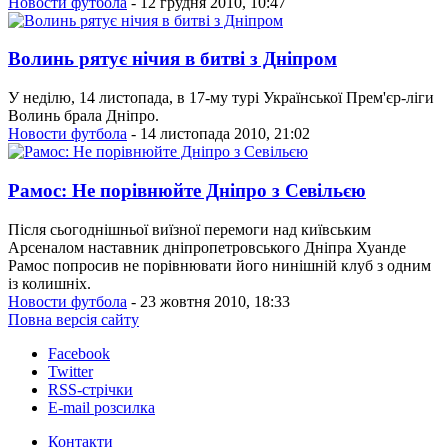
Новости футбола
- 12 грудня 2010, 10:47
Волинь рятує нічия в битві з Дніпром
У неділю, 14 листопада, в 17-му турі Української Прем'єр-ліги
Волинь брала Дніпро.
Новости футбола
- 14 листопада 2010, 21:02
Рамос: Не порівнюйте Дніпро з Севільєю
Після сьогоднішньої виїзної перемоги над київським
Арсеналом наставник дніпропетровського Дніпра Хуанде
Рамос попросив не порівнювати його нинішній клуб з одним
із колишніх.
Новости футбола
- 23 жовтня 2010, 18:33
Повна версія сайту
Facebook
Twitter
RSS-стрічки
E-mail розсилка
Контакти