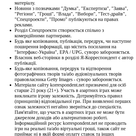
матеріалу.
Новини з позначками "Думка", "Експертиза", "Заява",
"Регіони", "Гроші", "Влада", "Вибори", "Тест-драйв",
"Спецпроекти", "Промо" публікуються на правах
реклами.
Розділ Спецпроекти створюється спільно з
комерційними партнерами.
Будь яке копіювання, публікація, передрук, чи наступне
поширення інформації, що містить посилання на
"Інтерфакс-Україна", EPA / UPG, суворо забороняється.
Власник веб-сторінки в розділі Я-Корреспондент є автор
публікації.
Будь-яке копіювання, передрук та відтворення
фотографічних творів та/або аудіовізуальних творів
правовласника Getty Images - суворо забороняється.
Матеріали сайту korrespondent.net призначені для осіб
старше 21 року (21+). Участь в азартних іграх може
викликати ігрову залежність. Дотримуйтесь правил
(принципів) відповідальної гри. При виявленні перших
ознак залежності негайно зверніться до спеціаліста.
Пам'ятайте, що участь в азартних іграх не може бути
джерелом доходів або альтернативою роботі.
Інформаційний ресурс korrespondent.net не проводить
ігри на реальні та/або віртуальні гроші, також сайт не
приймає ні в якій формі оплату ставок та інших