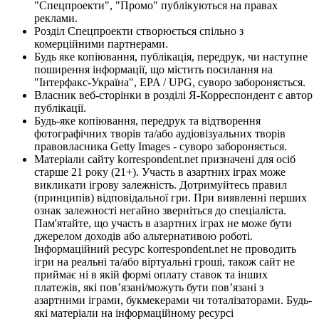
"Спецпроекти", "Промо" публікуються на правах
реклами.
Розділ Спецпроекти створюється спільно з
комерційними партнерами.
Будь яке копіювання, публікація, передрук, чи наступне
поширення інформації, що містить посилання на
"Інтерфакс-Україна", EPA / UPG, суворо забороняється.
Власник веб-сторінки в розділі Я-Корреспондент є автор
публікації.
Будь-яке копіювання, передрук та відтворення
фотографічних творів та/або аудіовізуальних творів
правовласника Getty Images - суворо забороняється.
Матеріали сайту korrespondent.net призначені для осіб
старше 21 року (21+). Участь в азартних іграх може
викликати ігрову залежність. Дотримуйтесь правил
(принципів) відповідальної гри. При виявленні перших
ознак залежності негайно зверніться до спеціаліста.
Пам'ятайте, що участь в азартних іграх не може бути
джерелом доходів або альтернативою роботі.
Інформаційний ресурс korrespondent.net не проводить
ігри на реальні та/або віртуальні гроші, також сайт не
приймає ні в якій формі оплату ставок та інших
платежів, які пов’язані/можуть бути пов’язані з
азартними іграми, букмекерами чи тоталізаторами. Будь-
які матеріали на інформаційному ресурсі