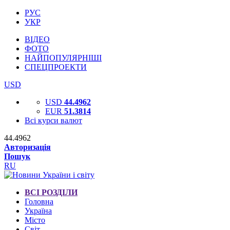
РУС
УКР
ВІДЕО
ФОТО
НАЙПОПУЛЯРНІШІ
СПЕЦПРОЕКТИ
USD
USD
44.4962
EUR
51.3814
Всі курси валют
44.4962
Авторизація
Пошук
RU
ВСІ РОЗДІЛИ
Головна
Україна
Місто
Світ