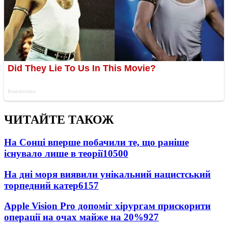
ЧИТАЙТЕ ТАКОЖ
На Сонці вперше побачили те, що раніше
існувало лише в теорії
10500
На дні моря виявили унікальний нацистський
торпедний катер
6157
Apple Vision Pro допоміг хірургам прискорити
операції на очах майже на 20%
927