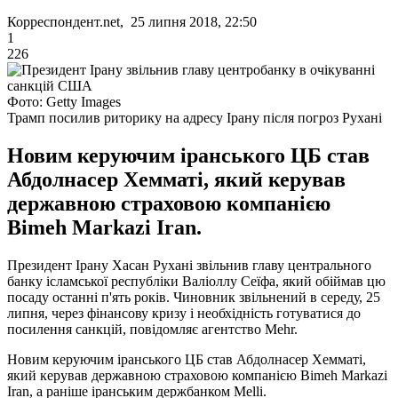
Корреспондент.net, 25 липня 2018, 22:50
1
226
Фото: Getty Images
Трамп посилив риторику на адресу Ірану після погроз Рухані
Новим керуючим іранського ЦБ став
Абдолнасер Хемматі, який керував
державною страховою компанією
Bimeh Markazi Iran.
Президент Ірану Хасан Рухані звільнив главу центрального
банку ісламської республіки Валіоллу Сеїфа, який обіймав цю
посаду останні п'ять років.
Чиновник звільнений в середу, 25
липня, через фінансову кризу і необхідність готуватися до
посилення санкцій, повідомляє агентство Mehr.
Новим керуючим іранського ЦБ став Абдолнасер Хемматі,
який керував державною страховою компанією Bimeh Markazi
Iran, а раніше іранським держбанком Melli.