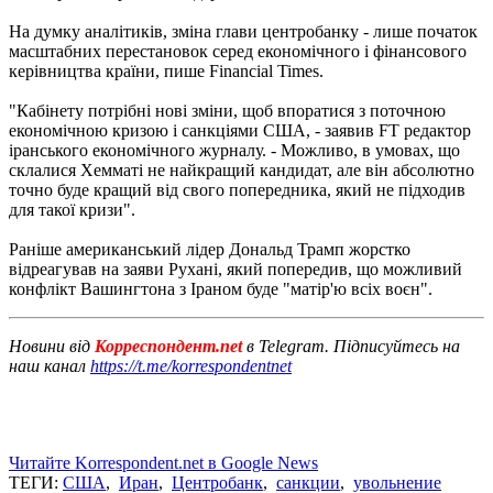
На думку аналітиків, зміна глави центробанку - лише початок
масштабних перестановок серед економічного і фінансового
керівництва країни, пише Financial Times.
"Кабінету потрібні нові зміни, щоб впоратися з поточною
економічною кризою і санкціями США, - заявив FT редактор
іранського економічного журналу. - Можливо, в умовах, що
склалися Хемматі не найкращий кандидат, але він абсолютно
точно буде кращий від свого попередника, який не підходив
для такої
кризи".
Раніше американський лідер Дональд Трамп жорстко
відреагував на заяви Рухані, який попередив, що можливий
конфлікт Вашингтона з Іраном буде "матір'ю всіх воєн".
Новини від
Корреспондент.net
в Telegram. Підписуйтесь на
наш канал
https://t.me/korrespondentnet
Читайте Korrespondent.net в Google News
ТЕГИ:
США
,
Иран
,
Центробанк
,
санкции
,
увольнение