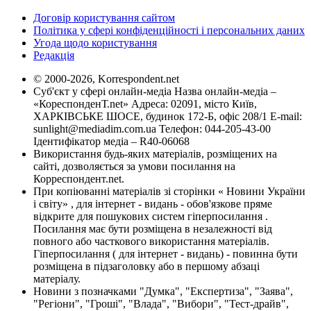
Договір користування сайтом
Політика у сфері конфіденційності і персональних даних
Угода щодо користування
Редакція
© 2000-2026, Korrespondent.net
Суб'єкт у сфері онлайн-медіа Назва онлайн-медіа –
«КореспонденТ.net» Адреса: 02091, місто Київ,
ХАРКІВСЬКЕ ШОСЕ, будинок 172-Б, офіс 208/1 E-mail:
sunlight@mediadim.com.ua
Телефон: 044-205-43-00
Ідентифікатор медіа – R40-06068
Використання будь-яких матеріалів, розміщених на
сайті, дозволяється за умови посилання на
Корреспондент.net.
При копіюванні матеріалів зі сторінки « Новини України
і світу» , для інтернет - видань - обов'язкове пряме
відкрите для пошукових систем гіперпосилання .
Посилання має бути розміщена в незалежності від
повного або часткового використання матеріалів.
Гіперпосилання ( для інтернет - видань) - повинна бути
розміщена в підзаголовку або в першому абзаці
матеріалу.
Новини з позначками "Думка", "Експертиза", "Заява",
"Регіони", "Гроші", "Влада", "Вибори", "Тест-драйв",