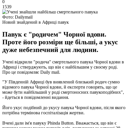
0
1539
Фото: Dailymail
Новий знайдений в Африці павук
Павук є "родичем" Чорної вдови.
Проте його розміри ще більші, а укус
дуже небезпечний для людини.
Учені відкрили "родича" смертельного павука Чорної вдови в
Африці і стверджують, що він є найбільшим у своєму роді.
Про це повідомляє Daily mail.
"У Південній Африці був виявлений близький родич сумно
відомого павука Чорної вдови, й експерти говорять, що це
може бути найбільший у роді смертоносних павукоподібних",
- йдеться в повідомленні видання.
Його укус подібний до укусу павука Чорної вдови, після якого
потрібна термінова госпіталізація жертви.
Вчені дали ім'я павуку Phinda Button. Вважається, що він є