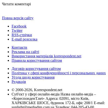
Читати коментарі
Повна версія сайту
Facebook
Twitter
RSS-стрічки
E-mail розсилка
Контакти
Реклама на сайті
Використання матеріалів korrespondent.net
Правила користування сайтом
Договір користування сайтом
Політика у сфері конфіденційності і персональних даних
Угода щодо користування
Редакція
© 2000-2026, Korrespondent.net
Суб'єкт у сфері онлайн-медіа Назва онлайн-медіа –
«КореспонденТ.net» Адреса: 02091, місто Київ,
ХАРКІВСЬКЕ ШОСЕ, будинок 172-Б, офіс 208/1 E-mail:
sunlight@mediadim.com.ua
Телефон: 044-205-43-00