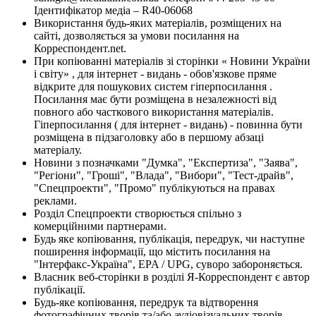
Ідентифікатор медіа – R40-06068
Використання будь-яких матеріалів, розміщених на
сайті, дозволяється за умови посилання на
Корреспондент.net.
При копіюванні матеріалів зі сторінки « Новини України
і світу» , для інтернет - видань - обов'язкове пряме
відкрите для пошукових систем гіперпосилання .
Посилання має бути розміщена в незалежності від
повного або часткового використання матеріалів.
Гіперпосилання ( для інтернет - видань) - повинна бути
розміщена в підзаголовку або в першому абзаці
матеріалу.
Новини з позначками "Думка", "Експертиза", "Заява",
"Регіони", "Гроші", "Влада", "Вибори", "Тест-драйв",
"Спецпроекти", "Промо" публікуються на правах
реклами.
Розділ Спецпроекти створюється спільно з
комерційними партнерами.
Будь яке копіювання, публікація, передрук, чи наступне
поширення інформації, що містить посилання на
"Інтерфакс-Україна", EPA / UPG, суворо забороняється.
Власник веб-сторінки в розділі Я-Корреспондент є автор
публікації.
Будь-яке копіювання, передрук та відтворення
фотографічних творів та/або аудіовізуальних творів