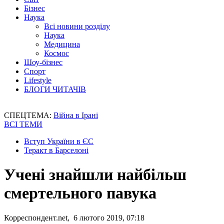
Бізнес
Наука
Всі новини розділу
Наука
Медицина
Космос
Шоу-бізнес
Спорт
Lifestyle
БЛОГИ ЧИТАЧІВ
СПЕЦТЕМА:
Війна в Ірані
ВСІ ТЕМИ
Вступ України в ЄС
Теракт в Барселоні
Учені знайшли найбільш
смертельного павука
Корреспондент.net, 6 лютого 2019, 07:18