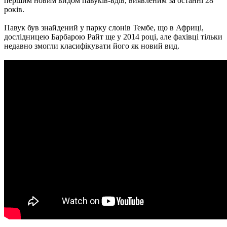
першим новим видом павуків-вдів, виявленим за останні 28
років.
Павук був знайдений у парку слонів Тембе, що в Африці,
дослідницею Барбарою Райт ще у 2014 році, але фахівці тільки
недавно змогли класифікувати його як новий вид.