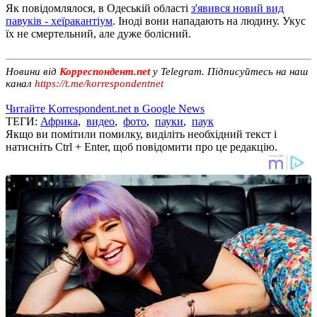
Як повідомлялося, в Одеській області
з'явився новий вид
павуків - хеїракантіум
. Іноді вони нападають на людину. Укус
їх не смертельний, але дуже болісний.
Новини від
Корреспондент.net
у Telegram. Підписуйтесь на наш
канал
https://t.me/korrespondentnet
Читайте Korrespondent.net в Google News
ТЕГИ:
Африка
,
видео
,
фото
,
пауки
,
паук
Якщо ви помітили помилку, виділіть необхідний текст і
натисніть Ctrl + Enter, щоб повідомити про це редакцію.