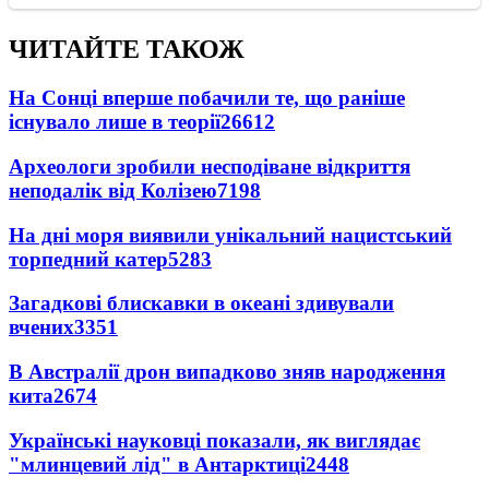
ЧИТАЙТЕ ТАКОЖ
На Сонці вперше побачили те, що раніше
існувало лише в теорії
26612
Археологи зробили несподіване відкриття
неподалік від Колізею
7198
На дні моря виявили унікальний нацистський
торпедний катер
5283
Загадкові блискавки в океані здивували
вчених
3351
В Австралії дрон випадково зняв народження
кита
2674
Українські науковці показали, як виглядає
"млинцевий лід" в Антарктиці
2448