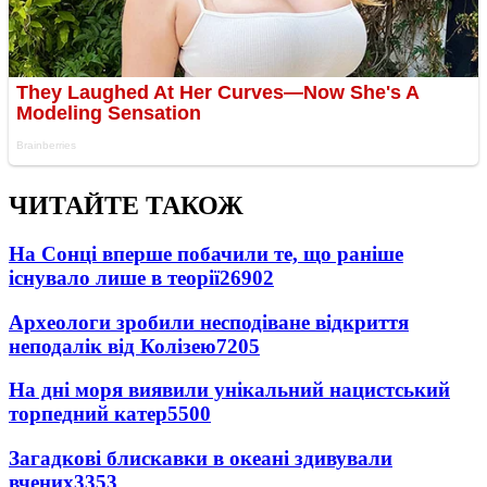
ЧИТАЙТЕ ТАКОЖ
На Сонці вперше побачили те, що раніше
існувало лише в теорії
26902
Археологи зробили несподіване відкриття
неподалік від Колізею
7205
На дні моря виявили унікальний нацистський
торпедний катер
5500
Загадкові блискавки в океані здивували
вчених
3353