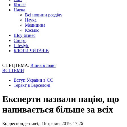
Бізнес
Наука
Всі новини розділу
Наука
Медицина
Космос
Шоу-бізнес
Спорт
Lifestyle
БЛОГИ ЧИТАЧІВ
СПЕЦТЕМА:
Війна в Ірані
ВСІ ТЕМИ
Вступ України в ЄС
Теракт в Барселоні
Експерти назвали націю, що
напивається більше за всіх
Корреспондент.net, 16 травня 2019, 17:26