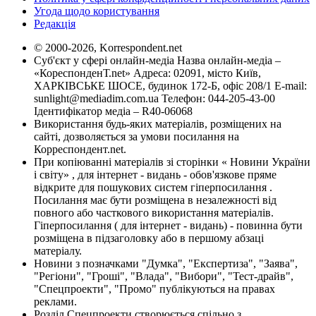
Угода щодо користування
Редакція
© 2000-2026, Korrespondent.net
Суб'єкт у сфері онлайн-медіа Назва онлайн-медіа –
«КореспонденТ.net» Адреса: 02091, місто Київ,
ХАРКІВСЬКЕ ШОСЕ, будинок 172-Б, офіс 208/1 E-mail:
sunlight@mediadim.com.ua
Телефон: 044-205-43-00
Ідентифікатор медіа – R40-06068
Використання будь-яких матеріалів, розміщених на
сайті, дозволяється за умови посилання на
Корреспондент.net.
При копіюванні матеріалів зі сторінки « Новини України
і світу» , для інтернет - видань - обов'язкове пряме
відкрите для пошукових систем гіперпосилання .
Посилання має бути розміщена в незалежності від
повного або часткового використання матеріалів.
Гіперпосилання ( для інтернет - видань) - повинна бути
розміщена в підзаголовку або в першому абзаці
матеріалу.
Новини з позначками "Думка", "Експертиза", "Заява",
"Регіони", "Гроші", "Влада", "Вибори", "Тест-драйв",
"Спецпроекти", "Промо" публікуються на правах
реклами.
Розділ Спецпроекти створюється спільно з