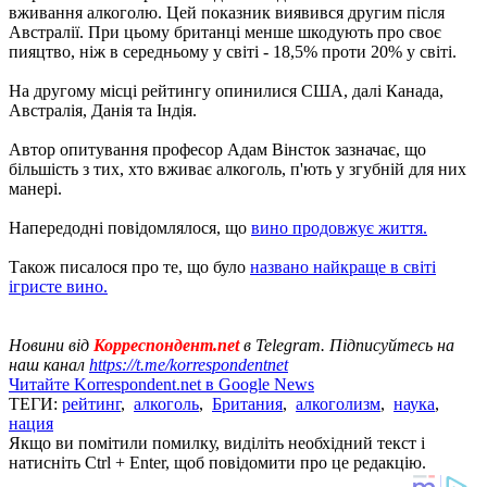
вживання алкоголю. Цей показник виявився другим після
Австралії. При цьому британці менше шкодують про своє
пияцтво, ніж в середньому у світі - 18,5% проти 20% у світі.
На другому місці рейтингу опинилися США, далі Канада,
Австралія, Данія та Індія.
Автор опитування професор Адам Вінсток зазначає, що
більшість з тих, хто вживає алкоголь, п'ють у згубній для них
манері.
Напередодні повідомлялося, що
вино продовжує життя.
Також писалося про те, що було
названо найкраще в світі
ігристе вино.
Новини від
Корреспондент.net
в Telegram. Підписуйтесь на
наш канал
https://t.me/korrespondentnet
Читайте Korrespondent.net в Google News
ТЕГИ:
рейтинг
,
алкоголь
,
Британия
,
алкоголизм
,
наука
,
нация
Якщо ви помітили помилку, виділіть необхідний текст і
натисніть Ctrl + Enter, щоб повідомити про це редакцію.