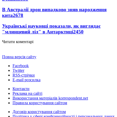
В Австралії дрон випадково зняв народження
кита
2678
Українські науковці показали, як виглядає
"млинцевий лід" в Антарктиці
2450
Читати коментарі
Повна версія сайту
Facebook
Twitter
RSS-стрічки
E-mail розсилка
Контакти
Реклама на сайті
Використання матеріалів korrespondent.net
Правила користування сайтом
Договір користування сайтом
Політика у сфері конфіденційності і персональних даних