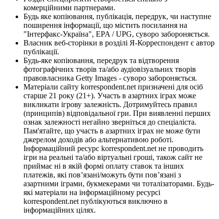
комерційними партнерами.
Будь яке копіювання, публікація, передрук, чи наступне
поширення інформації, що містить посилання на
"Інтерфакс-Україна", EPA / UPG, суворо забороняється.
Власник веб-сторінки в розділі Я-Корреспондент є автор
публікації.
Будь-яке копіювання, передрук та відтворення
фотографічних творів та/або аудіовізуальних творів
правовласника Getty Images - суворо забороняється.
Матеріали сайту korrespondent.net призначені для осіб
старше 21 року (21+). Участь в азартних іграх може
викликати ігрову залежність. Дотримуйтесь правил
(принципів) відповідальної гри. При виявленні перших
ознак залежності негайно зверніться до спеціаліста.
Пам'ятайте, що участь в азартних іграх не може бути
джерелом доходів або альтернативою роботі.
Інформаційний ресурс korrespondent.net не проводить
ігри на реальні та/або віртуальні гроші, також сайт не
приймає ні в якій формі оплату ставок та інших
платежів, які пов’язані/можуть бути пов’язані з
азартними іграми, букмекерами чи тоталізаторами. Будь-
які матеріали на інформаційному ресурсі
korrespondent.net публікуються виключно в
інформаційних цілях.