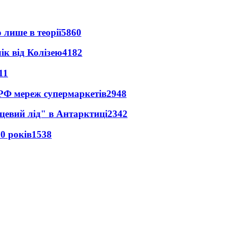
 лише в теорії
5860
ік від Колізею
4182
11
 РФ мереж супермаркетів
2948
цевий лід" в Антарктиці
2342
0 років
1538