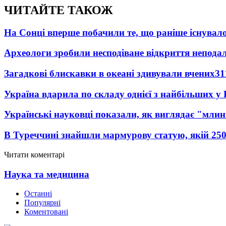
ЧИТАЙТЕ ТАКОЖ
На Сонці вперше побачили те, що раніше існувало
Археологи зробили несподіване відкриття неподал
Загадкові блискавки в океані здивували вчених
31
Україна вдарила по складу однієї з найбільших у
Українські науковці показали, як виглядає "млин
В Туреччині знайшли мармурову статую, якій 250
Читати коментарі
Наука та медицина
Останні
Популярні
Коментовані