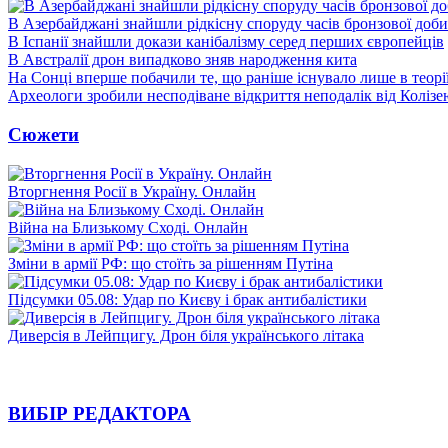
В Азербайджані знайшли рідкісну споруду часів бронзової доби
В Іспанії знайшли докази канібалізму серед перших європейців
В Австралії дрон випадково зняв народження кита
На Сонці вперше побачили те, що раніше існувало лише в теорі
Археологи зробили несподіване відкриття неподалік від Колізе
Сюжети
Вторгнення Росії в Україну. Онлайн
Війна на Близькому Сході. Онлайн
Зміни в армії РФ: що стоїть за рішенням Путіна
Підсумки 05.08: Удар по Києву і брак антибалістики
Диверсія в Лейпцигу. Дрон біля українського літака
ВИБІР РЕДАКТОРА