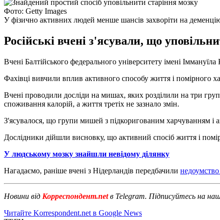
Фото: Getty Images
У фізично активних людей менше шансів захворіти на деменці
Російські вчені з'ясували, що уповільн
Вчені Балтійського федерального університету імені Іммануїла 
Фахівці вивчили вплив активного способу життя і помірного хар
Вчені проводили досліди на мишах, яких розділили на три гру
споживання калорій, а життя третіх не зазнало змін.
З'ясувалося, що групи мишей з підкоригованим харчуванням і 
Дослідники дійшли висновку, що активний спосіб життя і помі
У людському мозку знайшли невідому ділянку
Нагадаємо, раніше вчені з Нідерландів передбачили
недоумство 
Новини від
Корреспондент.net
в Telegram. Підписуйтесь на на
Читайте Korrespondent.net в Google News