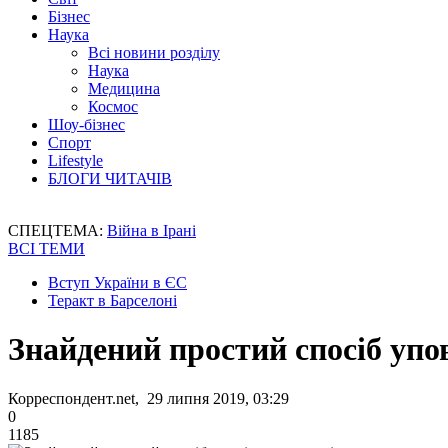
Бізнес
Наука
Всі новини розділу
Наука
Медицина
Космос
Шоу-бізнес
Спорт
Lifestyle
БЛОГИ ЧИТАЧІВ
СПЕЦТЕМА:
Війна в Ірані
ВСІ ТЕМИ
Вступ України в ЄС
Теракт в Барселоні
Знайдений простий спосіб упо
Корреспондент.net, 29 липня 2019, 03:29
0
1185