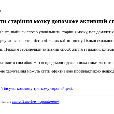
ю
ити старіння мозку допоможе активний сп
Канта знайшли спосіб уповільнити старіння мозку, повідомляється
чування на активність гліальних клітин мозку і їхньої схильност
пи. Першим забезпечили активний спосіб життя з гірками, колес
активним способом життя продемонстрували показники когнітивн
рне харчування можуть стати ефективною профілактикою нейроде
й інсульт кожному третьому європейцеві.
ш канал
https://t.me/korrespondentnet