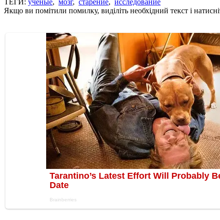
ТЕГИ:
ученые
,
мозг
,
старение
,
исследование
Якщо ви помітили помилку, виділіть необхідний текст і натисніт