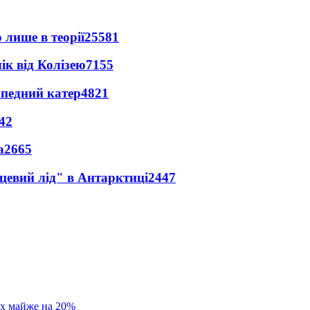
 лише в теорії
25581
ік від Колізею
7155
рпедний катер
4821
42
а
2665
цевий лід" в Антарктиці
2447