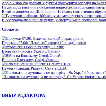
Apple Vision Pro допоміг хірургам прискорити операції на очах
На дні моря виявили унікальний нацистський торпедний катер
Вчені за допомогою ШІ створили 16 нових синтетичних вірусі
У Туреччині знайшли 1800-річну мармурову статую грецького 
В Азербайджані знайшли рідкісну споруду часів бронзової доби
Сюжети
Підсумки 07.08: "Пекельні" санкції і "парад" дронів
Вторгнення Росії в Україну. Онлайн
Війна на Близькому Сході. Онлайн
Пекельні санкції. Рішення Сената США
"Полювати на лучника, а не на стрілу". Як Україні боротись з 
ВИБІР РЕДАКТОРА