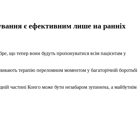
кування є ефективним лише на ранніх
бре, що тепер вони будуть пропонуватися всім пацієнтам у
називають терапію переломним моментом у багаторічній боротьбі
хідній частині Конго може бути незабаром зупинена, а майбутнім