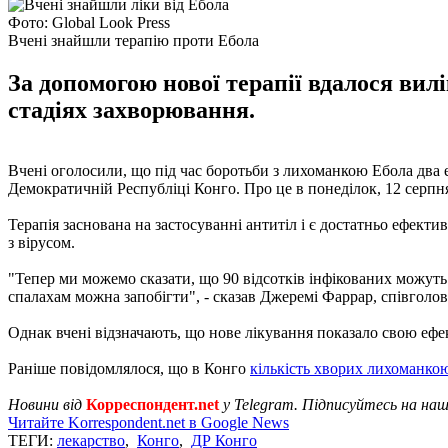
Фото: Global Look Press
Вчені знайшли терапію проти Ебола
За допомогою нової терапії вдалося ви
стадіях захворювання.
Вчені оголосили, що під час боротьби з лихоманкою Ебола два 
Демократичній Республіці Конго. Про це в понеділок, 12 серп
Терапія заснована на застосуванні антитіл і є достатньо ефек
з вірусом.
"Тепер ми можемо сказати, що 90 відсотків інфікованих можуть 
спалахам можна запобігти", - сказав Джеремі Фаррар, співголов
Однак вчені відзначають, що нове лікування показало свою ефе
Раніше повідомлялося, що в Конго
кількість хворих лихоманко
Новини від
Корреспондент.net
у Telegram. Підписуйтесь на на
Читайте Korrespondent.net в Google News
ТЕГИ:
лекарство
,
Конго
,
ДР Конго