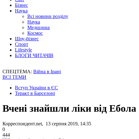
Бізнес
Наука
Всі новини розділу
Наука
Медицина
Космос
Шоу-бізнес
Спорт
Lifestyle
БЛОГИ ЧИТАЧІВ
СПЕЦТЕМА:
Війна в Ірані
ВСІ ТЕМИ
Вступ України в ЄС
Теракт в Барселоні
Вчені знайшли ліки від Ебола
Корреспондент.net, 13 серпня 2019, 14:35
0
444