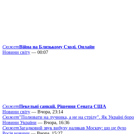
Сюжет
Війна на Близькому Сході. Онлайн
Новини світу
— 00:07
Сюжет
Пекельні санкції. Рішення Сената США
Новини світу
— Вчора, 23:14
Сюжет
"Полювати на лучника, а не на стрілу". Як Україні бор
Новини України
— Вчора, 16:36
Сюжет
Загадковий звук вибуху налякав Москву: що це було
Росія новини
— Вчора, 15:27