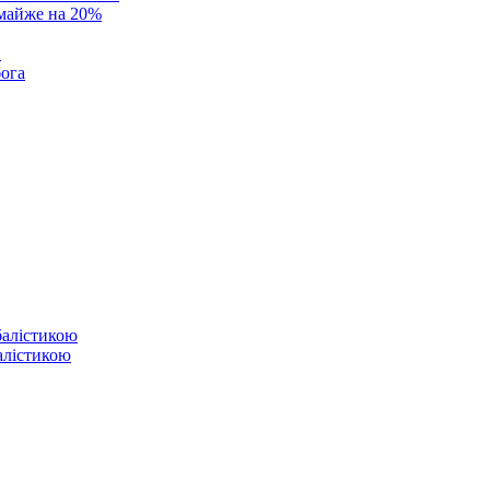
 майже на 20%
в
бога
балістикою