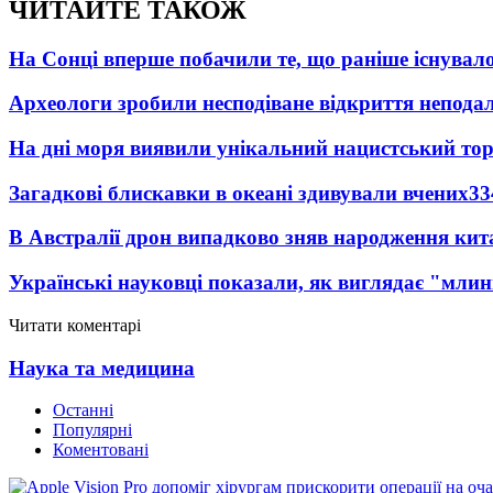
ЧИТАЙТЕ ТАКОЖ
На Сонці вперше побачили те, що раніше існувало
Археологи зробили несподіване відкриття неподал
На дні моря виявили унікальний нацистський то
Загадкові блискавки в океані здивували вчених
33
В Австралії дрон випадково зняв народження кит
Українські науковці показали, як виглядає "млин
Читати коментарі
Наука та медицина
Останні
Популярні
Коментовані