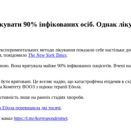
лікувати 90% інфікованих осіб. Однак лі
експериментальних методи лікування показали себе настільки до
ня, повідомило
The New York Times
.
тивною. Вона врятувала майже 90% інфікованих пацієнтів. Вчені 
бути врятовані. Це вселяє надію, що катастрофічна епідемія в с
а Комітету ВООЗ з оцінки терапії Ебола.
ктивність лише на ранніх стадіях хвороби.
ю Ебола перевищила дві тисячі
.
ш канал
https://t.me/korrespondentnet
.