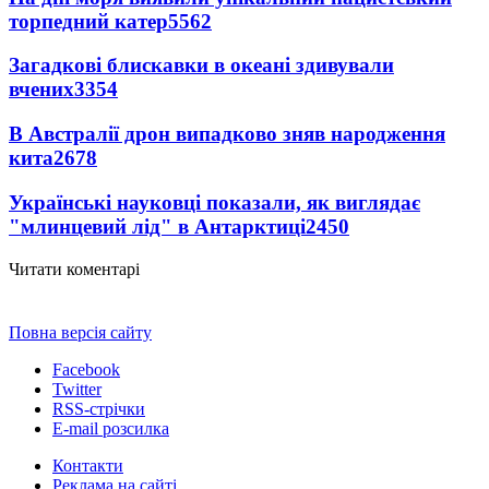
торпедний катер
5562
Загадкові блискавки в океані здивували
вчених
3354
В Австралії дрон випадково зняв народження
кита
2678
Українські науковці показали, як виглядає
"млинцевий лід" в Антарктиці
2450
Читати коментарі
Повна версія сайту
Facebook
Twitter
RSS-стрічки
E-mail розсилка
Контакти
Реклама на сайті