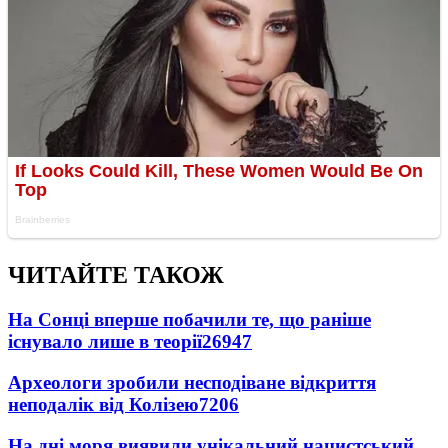
ЧИТАЙТЕ ТАКОЖ
На Сонці вперше побачили те, що раніше
існувало лише в теорії
26947
Археологи зробили несподіване відкриття
неподалік від Колізею
7206
На дні моря виявили унікальний нацистський