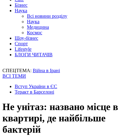
Бізнес
Наука
Всі новини розділу
Наука
Медицина
Космос
Шоу-бізнес
Спорт
Lifestyle
БЛОГИ ЧИТАЧІВ
СПЕЦТЕМА:
Війна в Ірані
ВСІ ТЕМИ
Вступ України в ЄС
Теракт в Барселоні
Не унітаз: названо місце в
квартирі, де найбільше
бактерій