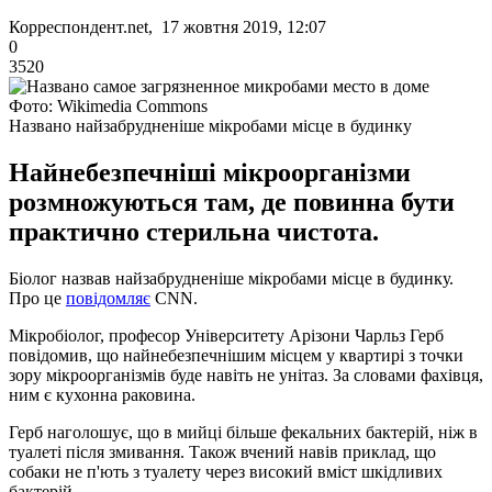
Корреспондент.net, 17 жовтня 2019, 12:07
0
3520
Фото: Wikimedia Commons
Названо найзабрудненіше мікробами місце в будинку
Найнебезпечніші мікроорганізми
розмножуються там, де повинна бути
практично стерильна чистота.
Біолог назвав найзабрудненіше мікробами місце в будинку.
Про це
повідомляє
CNN.
Мікробіолог, професор Університету Арізони Чарльз Герб
повідомив, що найнебезпечнішим місцем у квартирі з точки
зору мікроорганізмів буде навіть не унітаз. За словами фахівця,
ним є кухонна раковина.
Герб наголошує, що в мийці більше фекальних бактерій, ніж в
туалеті після змивання. Також вчений навів приклад, що
собаки не п'ють з туалету через високий вміст шкідливих
бактерій.