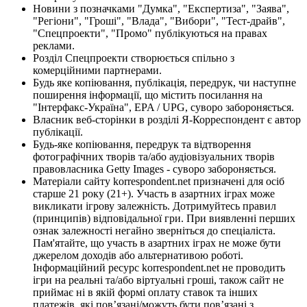
Новини з позначками "Думка", "Експертиза", "Заява",
"Регіони", "Гроші", "Влада", "Вибори", "Тест-драйв",
"Спецпроекти", "Промо" публікуються на правах
реклами.
Розділ Спецпроекти створюється спільно з
комерційними партнерами.
Будь яке копіювання, публікація, передрук, чи наступне
поширення інформації, що містить посилання на
"Інтерфакс-Україна", EPA / UPG, суворо забороняється.
Власник веб-сторінки в розділі Я-Корреспондент є автор
публікації.
Будь-яке копіювання, передрук та відтворення
фотографічних творів та/або аудіовізуальних творів
правовласника Getty Images - суворо забороняється.
Матеріали сайту korrespondent.net призначені для осіб
старше 21 року (21+). Участь в азартних іграх може
викликати ігрову залежність. Дотримуйтесь правил
(принципів) відповідальної гри. При виявленні перших
ознак залежності негайно зверніться до спеціаліста.
Пам'ятайте, що участь в азартних іграх не може бути
джерелом доходів або альтернативою роботі.
Інформаційний ресурс korrespondent.net не проводить
ігри на реальні та/або віртуальні гроші, також сайт не
приймає ні в якій формі оплату ставок та інших
платежів, які пов’язані/можуть бути пов’язані з