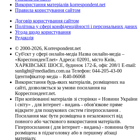
Використання матеріалів korrespondent.net
Правила користування сайтом
Договір користування сайтом
Політика у сфері конфіденційності і персональних даних
Угода щодо користування
Редакція
© 2000-2026, Korrespondent.net
Суб'єкт у сфері онлайн-медіа Назва онлайн-медіа –
«КореспонденТ.net» Адреса: 02091, місто Київ,
ХАРКІВСЬКЕ ШОСЕ, будинок 172-Б, офіс 208/1 E-mail:
sunlight@mediadim.com.ua
Телефон: 044-205-43-00
Ідентифікатор медіа – R40-06068
Використання будь-яких матеріалів, розміщених на
сайті, дозволяється за умови посилання на
Корреспондент.net.
При копіюванні матеріалів зі сторінки « Новини України
і світу» , для інтернет - видань - обов'язкове пряме
відкрите для пошукових систем гіперпосилання .
Посилання має бути розміщена в незалежності від
повного або часткового використання матеріалів.
Гіперпосилання ( для інтернет - видань) - повинна бути
розміщена в підзаголовку або в першому абзаці
матеріалу.