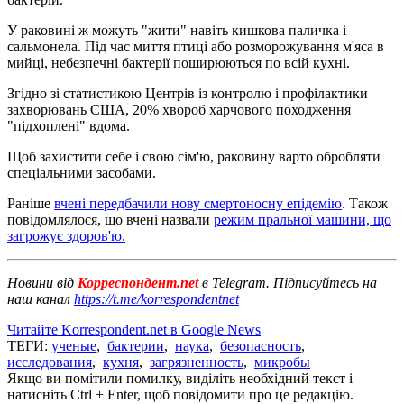
У раковині ж можуть "жити" навіть кишкова паличка і
сальмонела. Під час миття птиці або розморожування м'яса в
мийці, небезпечні бактерії поширюються по всій кухні.
Згідно зі статистикою Центрів із контролю і профілактики
захворювань США, 20% хвороб харчового походження
"підхоплені" вдома.
Щоб захистити себе і свою сім'ю, раковину варто обробляти
спеціальними засобами.
Раніше
вчені передбачили нову смертоносну епідемію
. Також
повідомлялося, що вчені назвали
режим пральної машини, що
загрожує здоров'ю.
Новини від
Корреспондент.net
в Telegram. Підписуйтесь на
наш канал
https://t.me/korrespondentnet
Читайте Korrespondent.net в Google News
ТЕГИ:
ученые
,
бактерии
,
наука
,
безопасность
,
исследования
,
кухня
,
загрязненность
,
микробы
Якщо ви помітили помилку, виділіть необхідний текст і
натисніть Ctrl + Enter, щоб повідомити про це редакцію.