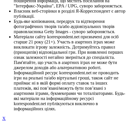
поширення інформації, що містить посилання на
"Інтерфакс-Україна", EPA / UPG, суворо забороняється.
Власник веб-сторінки в розділі Я-Корреспондент є автор
публікації.
Будь-яке копіювання, передрук та відтворення
фотографічних творів та/або аудіовізуальних творів
правовласника Getty Images - суворо забороняється.
Матеріали сайту korrespondent.net призначені для осіб
старше 21 року (21+). Участь в азартних іграх може
викликати ігрову залежність. Дотримуйтесь правил
(принципів) відповідальної гри. При виявленні перших
ознак залежності негайно зверніться до спеціаліста.
Пам'ятайте, що участь в азартних іграх не може бути
джерелом доходів або альтернативою роботі.
Інформаційний ресурс korrespondent.net не проводить
ігри на реальні та/або віртуальні гроші, також сайт не
приймає ні в якій формі оплату ставок та інших
платежів, які пов’язані/можуть бути пов’язані з
азартними іграми, букмекерами чи тоталізаторами. Будь-
які матеріали на інформаційному ресурсі
korrespondent.net публікуються виключно в
інформаційних цілях.
X