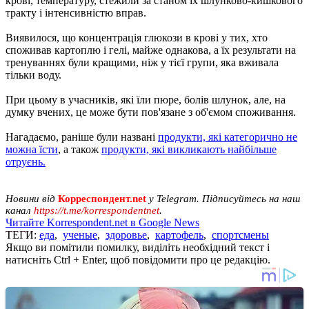
крові, температуру, стежили за станом їх шлунково-кишкового
тракту і інтенсивністю вправ.
Виявилося, що концентрація глюкози в крові у тих, хто
споживав картоплю і гелі, майже однакова, а їх результати на
тренуваннях були кращими, ніж у тієї групи, яка вживала
тільки воду.
При цьому в учасників, які їли пюре, болів шлунок, але, на
думку вчених, це може бути пов'язане з об'ємом споживання.
Нагадаємо, раніше були названі
продукти, які категорично не
можна їсти
, а також
продукти, які викликають найбільше
отруєнь.
Новини від
Корреспондент.net
у Telegram. Підписуйтесь на наш
канал
https://t.me/korrespondentnet
.
Читайте Korrespondent.net в Google News
ТЕГИ:
еда
,
ученые
,
здоровье
,
картофель
,
спортсмены
Якщо ви помітили помилку, виділіть необхідний текст і
натисніть Ctrl + Enter, щоб повідомити про це редакцію.