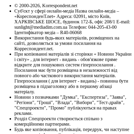
© 2000-2026, Korrespondent.net
Суб'єкт у сфері онлайн-медіа Назва онлайн-медіа –
«КореспонденТ.net» Адреса: 02091, місто Київ,
ХАРКІВСЬКЕ ШОСЕ, будинок 172-Б, офіс 208/1 E-mail:
sunlight@mediadim.com.ua
Телефон: 044-205-43-00
Ідентифікатор медіа – R40-06068
Використання будь-яких матеріалів, розміщених на
сайті, дозволяється за умови посилання на
Корреспондент.net.
При копіюванні матеріалів зі сторінки « Новини України
і світу» , для інтернет - видань - обов'язкове пряме
відкрите для пошукових систем гіперпосилання .
Посилання має бути розміщена в незалежності від
повного або часткового використання матеріалів.
Гіперпосилання ( для інтернет - видань) - повинна бути
розміщена в підзаголовку або в першому абзаці
матеріалу.
Новини з позначками "Думка", "Експертиза", "Заява",
"Регіони", "Гроші", "Влада", "Вибори", "Тест-драйв",
"Спецпроекти", "Промо" публікуються на правах
реклами.
Розділ Спецпроекти створюється спільно з
комерційними партнерами.
Будь яке копіювання, публікація, передрук, чи наступне