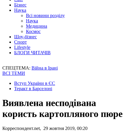
Бізнес
Наука
Всі новини розділу
Наука
Медицина
Космос
Шоу-бізнес
Спорт
Lifestyle
БЛОГИ ЧИТАЧІВ
СПЕЦТЕМА:
Війна в Ірані
ВСІ ТЕМИ
Вступ України в ЄС
Теракт в Барселоні
Виявлена несподівана
користь картопляного пюре
Корреспондент.net, 29 жовтня 2019, 00:20