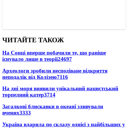
ЧИТАЙТЕ ТАКОЖ
На Сонці вперше побачили те, що раніше
існувало лише в теорії
24697
Археологи зробили несподіване відкриття
неподалік від Колізею
7116
На дні моря виявили унікальний нацистський
торпедний катер
3714
Загадкові блискавки в океані здивували
вчених
3333
Україна вдарила по складу однієї з найбільших у