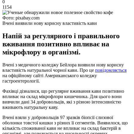
0
1154
Фото: pixabay.com
Вчені виявили нову корисну властивість кави
Напій за регулярного і правильного
вживання позитивно впливає на
мікрофлору в організмі.
Вчені з медичного коледжу Бейлора виявили нову корисну
властивість натуральної чорної кави. Про це
повідомляється
на офіційному сайті Американського коледжу
гастроентерології.
Фахівці дізналися, що регулярне вживання кави позитивно
впливає на склад мікрофлори кишечника. Для цього вони
вивчили дані 34 добровольців, які з різною інтенсивністю
вживають натуральну каву.
Вчені взяли у добровольців 97 зразків біопсії слизової
оболонки товстої кишки з різних її сегментів. Виявилося, що
кількість споживаної кави не впливає на склад бактерій в
організмі, але позначається на чисельності окремих