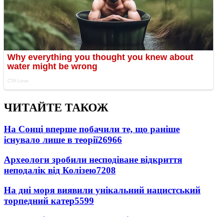
ЧИТАЙТЕ ТАКОЖ
На Сонці вперше побачили те, що раніше
існувало лише в теорії
26966
Археологи зробили несподіване відкриття
неподалік від Колізею
7208
На дні моря виявили унікальний нацистський
торпедний катер
5599