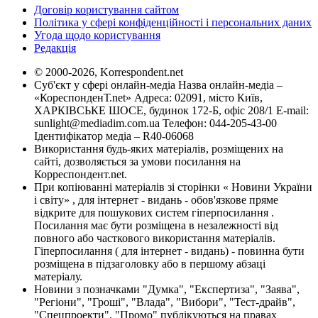
Договір користування сайтом
Політика у сфері конфіденційності і персональних даних
Угода щодо користування
Редакція
© 2000-2026, Korrespondent.net
Суб'єкт у сфері онлайн-медіа Назва онлайн-медіа –
«КореспонденТ.net» Адреса: 02091, місто Київ,
ХАРКІВСЬКЕ ШОСЕ, будинок 172-Б, офіс 208/1 E-mail:
sunlight@mediadim.com.ua
Телефон: 044-205-43-00
Ідентифікатор медіа – R40-06068
Використання будь-яких матеріалів, розміщених на
сайті, дозволяється за умови посилання на
Корреспондент.net.
При копіюванні матеріалів зі сторінки « Новини України
і світу» , для інтернет - видань - обов'язкове пряме
відкрите для пошукових систем гіперпосилання .
Посилання має бути розміщена в незалежності від
повного або часткового використання матеріалів.
Гіперпосилання ( для інтернет - видань) - повинна бути
розміщена в підзаголовку або в першому абзаці
матеріалу.
Новини з позначками "Думка", "Експертиза", "Заява",
"Регіони", "Гроші", "Влада", "Вибори", "Тест-драйв",
"Спецпроекти", "Промо" публікуються на правах