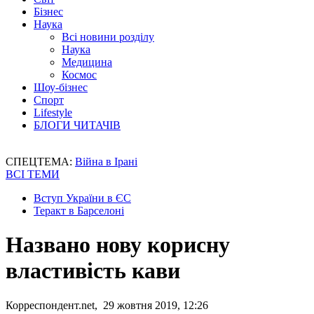
Бізнес
Наука
Всі новини розділу
Наука
Медицина
Космос
Шоу-бізнес
Спорт
Lifestyle
БЛОГИ ЧИТАЧІВ
СПЕЦТЕМА:
Війна в Ірані
ВСІ ТЕМИ
Вступ України в ЄС
Теракт в Барселоні
Названо нову корисну
властивість кави
Корреспондент.net, 29 жовтня 2019, 12:26