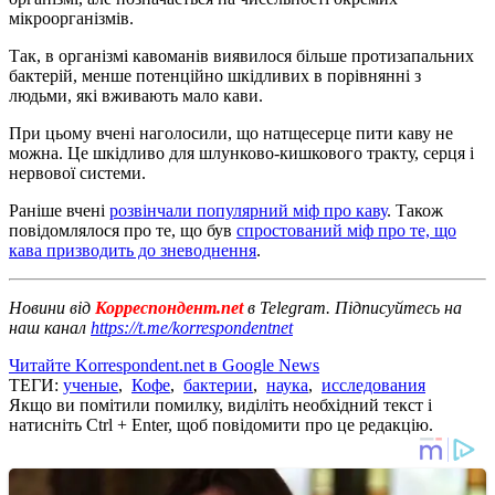
мікроорганізмів.
Так, в організмі кавоманів виявилося більше протизапальних
бактерій, менше потенційно шкідливих в порівнянні з
людьми, які вживають мало кави.
При цьому вчені наголосили, що натщесерце пити каву не
можна. Це шкідливо для шлунково-кишкового тракту, серця і
нервової системи.
Раніше вчені
розвінчали популярний міф про каву
. Також
повідомлялося про те, що був
спростований міф про те, що
кава призводить до зневоднення
.
Новини від
Корреспондент.net
в Telegram. Підписуйтесь на
наш канал
https://t.me/korrespondentnet
Читайте Korrespondent.net в Google News
ТЕГИ:
ученые
,
Кофе
,
бактерии
,
наука
,
исследования
Якщо ви помітили помилку, виділіть необхідний текст і
натисніть Ctrl + Enter, щоб повідомити про це редакцію.