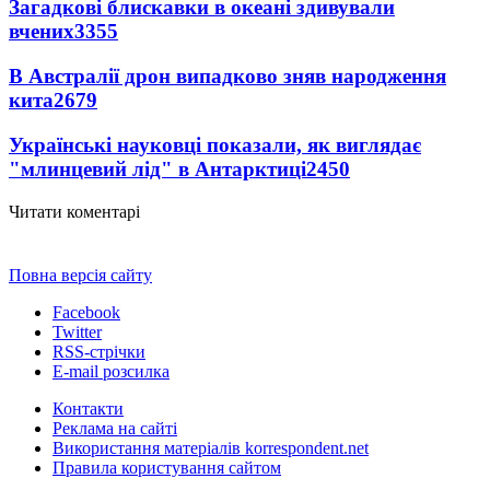
Загадкові блискавки в океані здивували
вчених
3355
В Австралії дрон випадково зняв народження
кита
2679
Українські науковці показали, як виглядає
"млинцевий лід" в Антарктиці
2450
Читати коментарі
Повна версія сайту
Facebook
Twitter
RSS-стрічки
E-mail розсилка
Контакти
Реклама на сайті
Використання матеріалів korrespondent.net
Правила користування сайтом