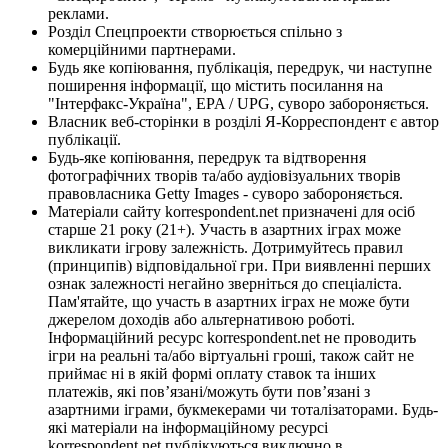
реклами.
Розділ Спецпроекти створюється спільно з
комерційними партнерами.
Будь яке копіювання, публікація, передрук, чи наступне
поширення інформації, що містить посилання на
"Інтерфакс-Україна", EPA / UPG, суворо забороняється.
Власник веб-сторінки в розділі Я-Корреспондент є автор
публікації.
Будь-яке копіювання, передрук та відтворення
фотографічних творів та/або аудіовізуальних творів
правовласника Getty Images - суворо забороняється.
Матеріали сайту korrespondent.net призначені для осіб
старше 21 року (21+). Участь в азартних іграх може
викликати ігрову залежність. Дотримуйтесь правил
(принципів) відповідальної гри. При виявленні перших
ознак залежності негайно зверніться до спеціаліста.
Пам'ятайте, що участь в азартних іграх не може бути
джерелом доходів або альтернативою роботі.
Інформаційний ресурс korrespondent.net не проводить
ігри на реальні та/або віртуальні гроші, також сайт не
приймає ні в якій формі оплату ставок та інших
платежів, які пов’язані/можуть бути пов’язані з
азартними іграми, букмекерами чи тоталізаторами. Будь-
які матеріали на інформаційному ресурсі
korrespondent.net публікуються виключно в