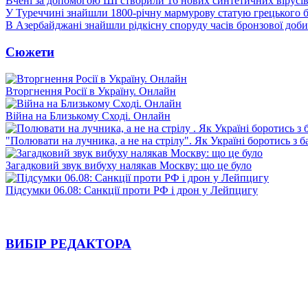
Вчені за допомогою ШІ створили 16 нових синтетичних вірусі
У Туреччині знайшли 1800-річну мармурову статую грецького 
В Азербайджані знайшли рідкісну споруду часів бронзової доби
Сюжети
Вторгнення Росії в Україну. Онлайн
Війна на Близькому Сході. Онлайн
"Полювати на лучника, а не на стрілу". Як Україні боротись з 
Загадковий звук вибуху налякав Москву: що це було
Підсумки 06.08: Санкції проти РФ і дрон у Лейпцигу
ВИБІР РЕДАКТОРА