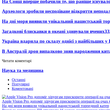
На Сонці вперше побачили те, що раніше існувало
Археологи зробили несподіване відкриття неподал
На дні моря виявили унікальний нацистський то
Загадкові блискавки в океані здивували вчених
33
Україна вдарила по складу однієї з найбільших у
В Австралії дрон випадково зняв народження кит
Читати коментарі
Наука та медицина
Останні
Популярні
Коментовані
Apple Vision Pro допоміг хірургам прискорити операції на очах
На дні моря виявили унікальний нацистський торпедний катер