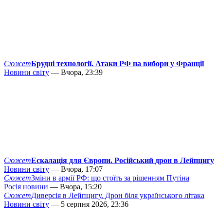
Сюжет
Брудні технології. Атаки РФ на вибори у Франції
Новини світу
— Вчора, 23:39
Сюжет
Ескалація для Європи. Російський дрон в Лейпцигу
Новини світу
— Вчора, 17:07
Сюжет
Зміни в армії РФ: що стоїть за рішенням Путіна
Росія новини
— Вчора, 15:20
Сюжет
Диверсія в Лейпцигу. Дрон біля українського літака
Новини світу
— 5 серпня 2026, 23:36