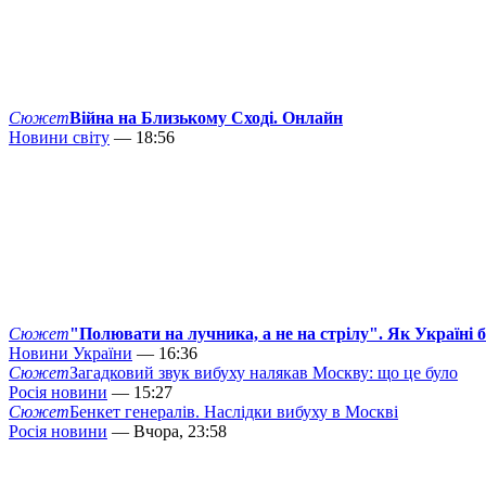
Сюжет
Війна на Близькому Сході. Онлайн
Новини світу
— 18:56
Сюжет
"Полювати на лучника, а не на стрілу". Як Україні 
Новини України
— 16:36
Сюжет
Загадковий звук вибуху налякав Москву: що це було
Росія новини
— 15:27
Сюжет
Бенкет генералів. Наслідки вибуху в Москві
Росія новини
— Вчора, 23:58