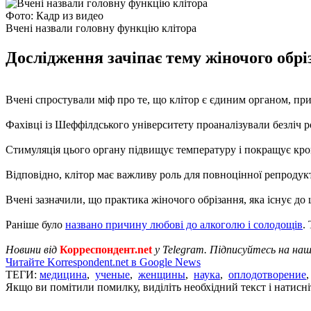
Фото: Кадр из видео
Вчені назвали головну функцію клітора
Дослідження зачіпає тему жіночого обрі
Вчені спростували міф про те, що клітор є єдиним органом, п
Фахівці із Шеффілдського університету проаналізували безліч р
Стимуляція цього органу підвищує температуру і покращує кров
Відповідно, клітор має важливу роль для повноцінної репродукт
Вчені зазначили, що практика жіночого обрізання, яка існує до 
Раніше було
названо причину любові до алкоголю і солодощів
.
Новини від
Корреспондент.net
у Telegram. Підписуйтесь на на
Читайте Korrespondent.net в Google News
ТЕГИ:
медицина
,
ученые
,
женщины
,
наука
,
оплодотворение
Якщо ви помітили помилку, виділіть необхідний текст і натисніт