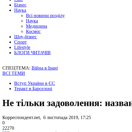
Бізнес
Наука
Всі новини розділу
Наука
Медицина
Космос
Шоу-бізнес
Спорт
Lifestyle
БЛОГИ ЧИТАЧІВ
СПЕЦТЕМА:
Війна в Ірані
ВСІ ТЕМИ
Вступ України в ЄС
Теракт в Барселоні
Не тільки задоволення: назва
Корреспондент.net, 6 листопада 2019, 17:25
0
22270