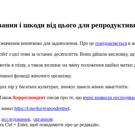
зання і шкоди від цього для репродуктив
ризначеним винятково для задоволення. Про це
повідомляється
в ж
обіт з цієї теми за останнє десятиліття. Вони дійшли висновку, 
отік в піхву, а також впливає на зміну положення шийки матки 
ивної функції жіночого організму.
цих пір у багатьох культурах, знижує шанси жінки завагітніти.
 Також
Корреспондент
писав про те, що
вчені виявили несподіва
ш канал
https://t.me/korrespondentnet
.
,
исследования
,
организм
ь Ctrl + Enter, щоб повідомити про це редакцію.