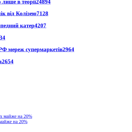
 лише в теорії
24894
ік від Колізею
7128
рпедний катер
4207
34
 РФ мереж супермаркетів
2964
а
2654
 майже на 20%