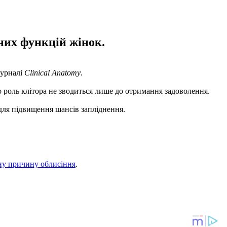
них функцій жінок.
урналі
Clinical Anatomy
.
що роль клітора не зводиться лише до отримання задоволення.
для підвищення шансів запліднення.
ну причину облисіння
.