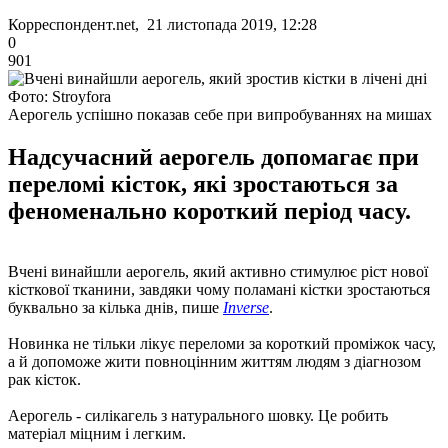
Корреспондент.net, 21 листопада 2019, 12:28
0
901
Фото: Stroyfora
Аерогель успішно показав себе при випробуваннях на мишах
Надсучасний аерогель допомагає при
переломі кісток, які зростаються за
феноменально короткий період часу.
Вчені винайшли аерогель, який активно стимулює ріст нової
кісткової тканини, завдяки чому поламані кістки зростаються
буквально за кілька днів, пише
Inverse
.
Новинка не тільки лікує переломи за короткий проміжок часу,
а й допоможе жити повноцінним життям людям з діагнозом
рак кісток.
Аерогель - силікагель з натурального шовку. Це робить
матеріал міцним і легким.