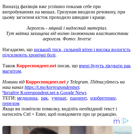
Винахід фахівців вже успішно показав себе при
випробуваннях на мишах. Гризунам вводили речовину, при
цьому загоєння кісток проходило швидше і краще.
Аерогель - міцний і надлегкий матеріал.
Тут квітка захищена від вогню ізолюючими властивостями
аерогеля. Фото: Inverse
Нагадаємо, що
низький тиск, сильний вітер і висока вологість
підсилюють хронічні болі
.
Також
Корреспондент.net
писав, що
вчені будуть лікувати рак
магнітом
.
Новини від
Корреспондент.net
у Telegram. Підписуйтесь на
наш канал
https://t.me/korrespondentnet
.
Читайте Korrespondent.net в Google News
ТЕГИ:
медицина
,
рак
,
ученые
,
пациент
,
изобретение
,
перелом
Якщо ви помітили помилку, виділіть необхідний текст і
натисніть Ctrl + Enter, щоб повідомити про це редакцію.