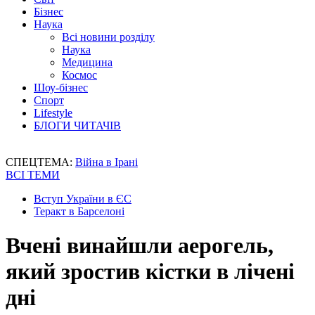
Бізнес
Наука
Всі новини розділу
Наука
Медицина
Космос
Шоу-бізнес
Спорт
Lifestyle
БЛОГИ ЧИТАЧІВ
СПЕЦТЕМА:
Війна в Ірані
ВСІ ТЕМИ
Вступ України в ЄС
Теракт в Барселоні
Вчені винайшли аерогель,
який зростив кістки в лічені
дні