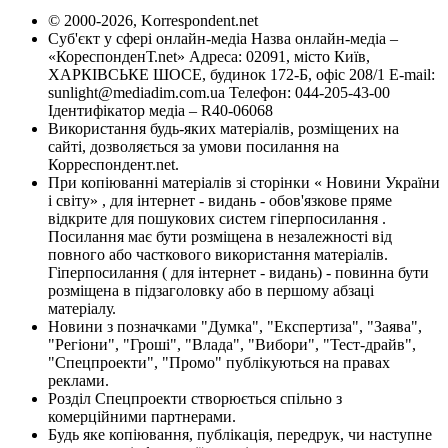
© 2000-2026, Korrespondent.net
Суб'єкт у сфері онлайн-медіа Назва онлайн-медіа –
«КореспонденТ.net» Адреса: 02091, місто Київ,
ХАРКІВСЬКЕ ШОСЕ, будинок 172-Б, офіс 208/1 E-mail:
sunlight@mediadim.com.ua
Телефон: 044-205-43-00
Ідентифікатор медіа – R40-06068
Використання будь-яких матеріалів, розміщених на
сайті, дозволяється за умови посилання на
Корреспондент.net.
При копіюванні матеріалів зі сторінки « Новини України
і світу» , для інтернет - видань - обов'язкове пряме
відкрите для пошукових систем гіперпосилання .
Посилання має бути розміщена в незалежності від
повного або часткового використання матеріалів.
Гіперпосилання ( для інтернет - видань) - повинна бути
розміщена в підзаголовку або в першому абзаці
матеріалу.
Новини з позначками "Думка", "Експертиза", "Заява",
"Регіони", "Гроші", "Влада", "Вибори", "Тест-драйв",
"Спецпроекти", "Промо" публікуються на правах
реклами.
Розділ Спецпроекти створюється спільно з
комерційними партнерами.
Будь яке копіювання, публікація, передрук, чи наступне