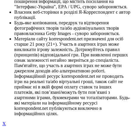
поширення інформації, що містить посилання на
"Інтерфакс-Україна", EPA / UPG, суворо забороняється.
Власник веб-сторінки в розділі Я-Корреспондент є автор
публікації.
Будь-яке копіювання, передрук та відтворення
фотографічних творів та/або аудіовізуальних творів
правовласника Getty Images - суворо забороняється.
Матеріали сайту korrespondent.net призначені для осіб
старше 21 року (21+). Участь в азартних іграх може
викликати ігрову залежність. Дотримуйтесь правил
(принципів) відповідальної гри. При виявленні перших
ознак залежності негайно зверніться до спеціаліста.
Пам'ятайте, що участь в азартних іграх не може бути
джерелом доходів або альтернативою роботі.
Інформаційний ресурс korrespondent.net не проводить
ігри на реальні та/або віртуальні гроші, також сайт не
приймає ні в якій формі оплату ставок та інших
платежів, які пов’язані/можуть бути пов’язані з
азартними іграми, букмекерами чи тоталізаторами. Будь-
які матеріали на інформаційному ресурсі
korrespondent.net публікуються виключно в
інформаційних цілях.
X