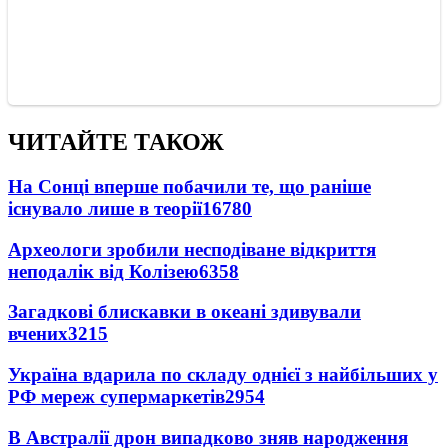
ЧИТАЙТЕ ТАКОЖ
На Сонці вперше побачили те, що раніше
існувало лише в теорії
16780
Археологи зробили несподіване відкриття
неподалік від Колізею
6358
Загадкові блискавки в океані здивували
вчених
3215
Україна вдарила по складу однієї з найбільших у
РФ мереж супермаркетів
2954
В Австралії дрон випадково зняв народження