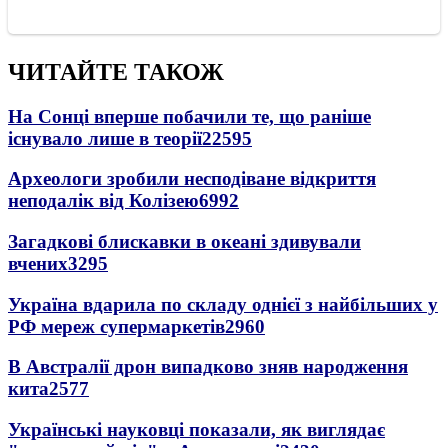
ЧИТАЙТЕ ТАКОЖ
На Сонці вперше побачили те, що раніше
існувало лише в теорії
22595
Археологи зробили несподіване відкриття
неподалік від Колізею
6992
Загадкові блискавки в океані здивували
вчених
3295
Україна вдарила по складу однієї з найбільших у
РФ мереж супермаркетів
2960
В Австралії дрон випадково зняв народження
кита
2577
Українські науковці показали, як виглядає