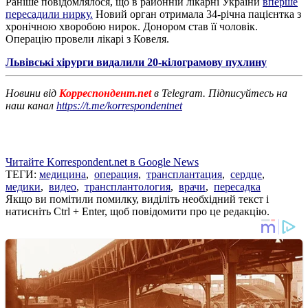
Раніше повідомлялося, що в районній лікарні України
вперше
пересадили нирку.
Новий орган отримала 34-річна пацієнтка з
хронічною хворобою нирок. Донором став її чоловік.
Операцію провели лікарі з Ковеля.
Львівські хірурги видалили 20-кілограмову пухлину
Новини від
Корреспондент.net
в Telegram. Підписуйтесь на
наш канал
https://t.me/korrespondentnet
Читайте Korrespondent.net в Google News
ТЕГИ:
медицина
,
операция
,
трансплантация
,
сердце
,
медики
,
видео
,
трансплантология
,
врачи
,
пересадка
Якщо ви помітили помилку, виділіть необхідний текст і
натисніть Ctrl + Enter, щоб повідомити про це редакцію.