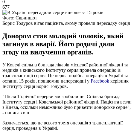
0
677
Фото: Скриншот
Борис Тодуров вітає пацієнта, якому провели пересадку серця
Донором став молодий чоловік, який
загинув в аварії. Його родичі дали
згоду на вилучення органів.
У Ковелі спільна бригада лікарів місцевої районної лікарні та
медиків з київського Інституту серця провела операцію із
трансплантації серця. Це перша подібна операція в Україні за
останні 15 років, повідомив напередодні у
Facebook
керівник
Інституту серця Борис Тодуров.
"Після 15-річної перерви ми зробили це. Спільна бригада
Інституту серця і Ковельської районної лікарні. Пацієнта везли
з Києва, оскільки неможливо було привезти донорське серце",
- написав він.
Зазначається, що це всього третя операція з трансплантації
серця, проведена в Україні.