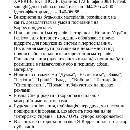
ХАРКІВСЬКЕ ШОСЕ, будинок 172-Б, офіс 208/1 E-mail:
sunlight@mediadim.com.ua
Телефон: 044-205-43-00
Ідентифікатор медіа – R40-06068
Використання будь-яких матеріалів, розміщених на
сайті, дозволяється за умови посилання на
Корреспондент.net.
При копіюванні матеріалів зі сторінки « Новини України
і світу» , для інтернет - видань - обов'язкове пряме
відкрите для пошукових систем гіперпосилання .
Посилання має бути розміщена в незалежності від
повного або часткового використання матеріалів.
Гіперпосилання ( для інтернет - видань) - повинна бути
розміщена в підзаголовку або в першому абзаці
матеріалу.
Новини з позначками "Думка", "Експертиза", "Заява",
"Регіони", "Гроші", "Влада", "Вибори", "Тест-драйв",
"Спецпроекти", "Промо" публікуються на правах
реклами.
Розділ Спецпроекти створюється спільно з
комерційними партнерами.
Будь яке копіювання, публікація, передрук, чи наступне
поширення інформації, що містить посилання на
"Інтерфакс-Україна", EPA / UPG, суворо забороняється.
Власник веб-сторінки в розділі Я-Корреспондент є автор
публікації.