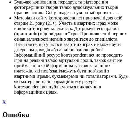
Будь-яке копіювання, передрук та відтворення
фотографічних творів та/або аудіовізуальних творів
правовласника Getty Images - суворо забороняється.
Матеріали сайту korrespondent.net призначені для осіб
старше 21 року (21+). Участь в азартних іграх може
викликати ігрову залежність. Дотримуйтесь правил
(принципів) відповідальної гри. При виявленні перших
ознак залежності негайно зверніться до спеціаліста.
Пам'ятайте, що участь в азартних іграх не може бути
джерелом доходів або альтернативою роботі.
Інформаційний ресурс korrespondent.net не проводить
ігри на реальні та/або віртуальні гроші, також сайт не
приймає ні в якій формі оплату ставок та інших
платежів, які пов’язані/можуть бути пов’язані з
азартними іграми, букмекерами чи тоталізаторами. Будь-
які матеріали на інформаційному ресурсі
korrespondent.net публікуються виключно в
інформаційних цілях.
X
Ошибка