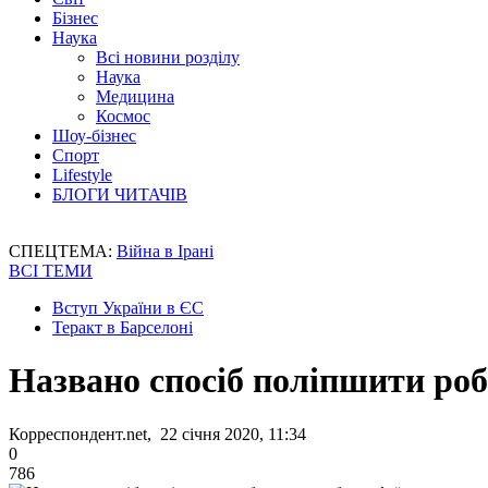
Бізнес
Наука
Всі новини розділу
Наука
Медицина
Космос
Шоу-бізнес
Спорт
Lifestyle
БЛОГИ ЧИТАЧІВ
СПЕЦТЕМА:
Війна в Ірані
ВСІ ТЕМИ
Вступ України в ЄС
Теракт в Барселоні
Названо спосіб поліпшити роб
Корреспондент.net, 22 січня 2020, 11:34
0
786