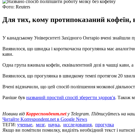
Фото: Reuters
Для тих, кому протипоказаний кофеїн, 
У канадському Університеті Західного Онтаріо вчені знайшли п
Виявилося, що швидка і короткочасна прогулянка має аналогічн
кави.
Одна група вживала кофеїн, еквівалентний дозі в чашці кави, а
Виявилося, що прогулянка в швидкому темпі протягом 20 хвилин
Вчені відзначили, що цей спосіб поліпшення мозкової діяльност
Раніше був
названий простий спосіб зберегти здоров'я
. Також м
Новини від
Корреспондент.net
у Telegram. Підписуйтесь на на
Читайте Korrespondent.net в Google News
ТЕГИ:
ученые
,
мозг
,
наука
,
исследования
,
прогулка
Якщо ви помітили помилку, виділіть необхідний текст і натисніт