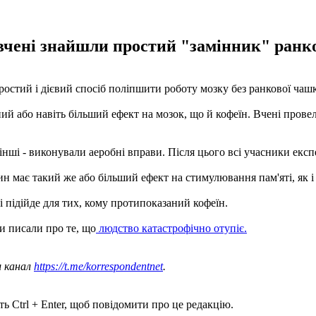
вчені знайшли простий "замінник" ранко
ростий і дієвий спосіб поліпшити роботу мозку без ранкової чаш
ий або навіть більший ефект на мозок, що й кофеїн. Вчені прове
 інші - виконували аеробні вправи. Після цього всі учасники екс
 має такий же або більший ефект на стимулювання пам'яті, як і
і підійде для тих, кому протипоказаний кофеїн.
и писали про те, що
людство катастрофічно отупіє.
ш канал
https://t.me/korrespondentnet
.
ь Ctrl + Enter, щоб повідомити про це редакцію.