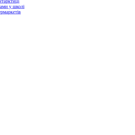
нтарктиці
тами у школі
ермаркетів