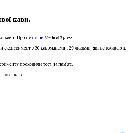
вої кави.
ки кави. Про це
пише
MedicalXpress.
ли експеримент з 30 кавоманами і 29 людьми, які не вживають
перименту проходили тест на пам'ять.
 чашка кави.