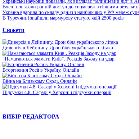
Українські науковці показали, як виглядає "млинцевий лід" в А
Вчені пов'язали ранній доступ до соцмереж з гіршими результа
Україна вдарила по складу однієї з найбільших у РФ мереж суп
В Туреччині знайшли мармурову статую, якій 2500 років
Сюжети
Диверсія в Лейпцигу. Дрон біля українського літака
"Намагаються зламати Київ". Реакція Заходу на удар
Вторгнення Росії в Україну. Онлайн
Війна на Близькому Сході. Онлайн
Підсумки 4.8: Сафарі у Херсоні і підсумки операції
ВИБІР РЕДАКТОРА