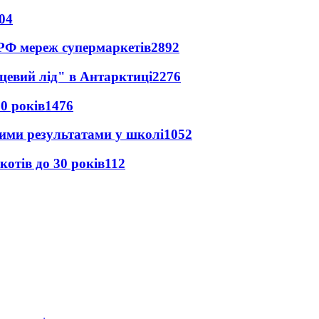
04
 РФ мереж супермаркетів
2892
цевий лід" в Антарктиці
2276
0 років
1476
шими результатами у школі
1052
котів до 30 років
112