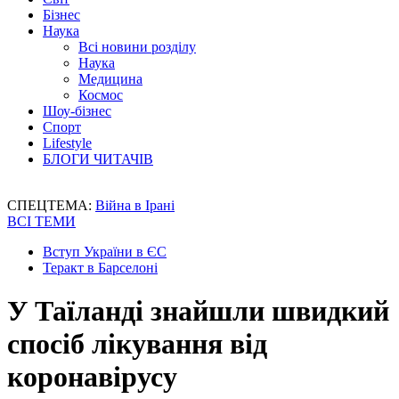
Бізнес
Наука
Всі новини розділу
Наука
Медицина
Космос
Шоу-бізнес
Спорт
Lifestyle
БЛОГИ ЧИТАЧІВ
СПЕЦТЕМА:
Війна в Ірані
ВСІ ТЕМИ
Вступ України в ЄС
Теракт в Барселоні
У Таїланді знайшли швидкий
спосіб лікування від
коронавірусу