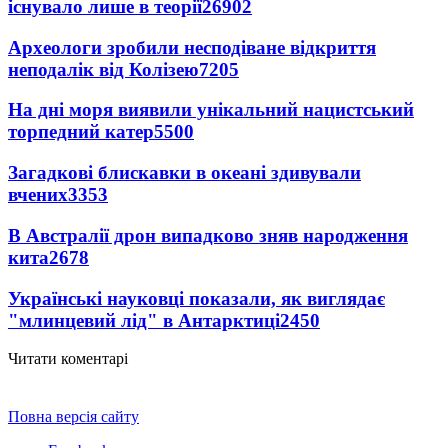
існувало лише в теорії
26902
Археологи зробили несподіване відкриття
неподалік від Колізею
7205
На дні моря виявили унікальний нацистський
торпедний катер
5500
Загадкові блискавки в океані здивували
вчених
3353
В Австралії дрон випадково зняв народження
кита
2678
Українські науковці показали, як виглядає
"млинцевий лід" в Антарктиці
2450
Читати коментарі
Повна версія сайту