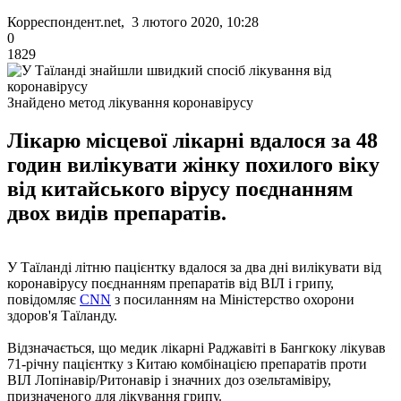
Корреспондент.net, 3 лютого 2020, 10:28
0
1829
Знайдено метод лікування коронавірусу
Лікарю місцевої лікарні вдалося за 48
годин вилікувати жінку похилого віку
від китайського вірусу поєднанням
двох видів препаратів.
У Таїланді літню пацієнтку вдалося за два дні вилікувати від
коронавірусу поєднанням препаратів від ВІЛ і грипу,
повідомляє
CNN
з посиланням на Міністерство охорони
здоров'я Таїланду.
Відзначається, що медик лікарні Раджавіті в Бангкоку лікував
71-річну пацієнтку з Китаю комбінацією препаратів проти
ВІЛ Лопінавір/Ритонавір і значних доз озельтамівіру,
призначеного для лікування грипу.