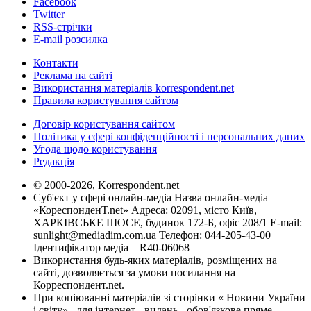
Facebook
Twitter
RSS-стрічки
E-mail розсилка
Контакти
Реклама на сайті
Використання матеріалів korrespondent.net
Правила користування сайтом
Договір користування сайтом
Політика у сфері конфіденційності і персональних даних
Угода щодо користування
Редакція
© 2000-2026, Korrespondent.net
Суб'єкт у сфері онлайн-медіа Назва онлайн-медіа –
«КореспонденТ.net» Адреса: 02091, місто Київ,
ХАРКІВСЬКЕ ШОСЕ, будинок 172-Б, офіс 208/1 E-mail:
sunlight@mediadim.com.ua
Телефон: 044-205-43-00
Ідентифікатор медіа – R40-06068
Використання будь-яких матеріалів, розміщених на
сайті, дозволяється за умови посилання на
Корреспондент.net.
При копіюванні матеріалів зі сторінки « Новини України
і світу» , для інтернет - видань - обов'язкове пряме