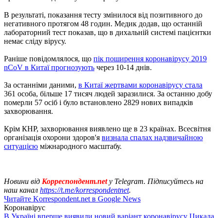
В результаті, показання тесту змінилося від позитивного до
негативного протягом 48 годин. Медик додав, що останній
лабораторний тест показав, що в дихальній системі пацієнтки
немає сліду вірусу.
Раніше повідомлялося, що
пік поширення коронавірусу 2019
nCoV в Китаї прогнозують
через 10-14 днів.
За останніми даними,
в Китаї жертвами коронавірусу стала
361 особа, більше 17 тисяч людей заразилися. За останню добу
померли 57 осіб і було встановлено 2829 нових випадків
захворювання.
Крім КНР, захворювання виявлено ще в 23 країнах. Всесвітня
організація охорони здоров'я
визнала спалах надзвичайною
ситуацією
міжнародного масштабу.
Новини від
Корреспондент.net
у Telegram. Підписуйтесь на
наш канал
https://t.me/korrespondentnet
.
Читайте Korrespondent.net в Google News
Коронавірус
В Україні вперше виявили новий варіант коронавірусу Цикада