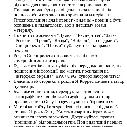
відкрите для пошукових систем гіперпосилання .
Посилання має бути розміщена в незалежності від
повного або часткового використання матеріалів.
Гіперпосилання ( для інтернет - видань) - повинна бути
розміщена в підзаголовку або в першому абзаці
матеріалу.
Новини з позначками "Думка", "Експертиза", "Заява",
"Регіони", "Гроші", "Влада", "Вибори", "Тест-драйв",
"Спецпроекти", "Промо" публікуються на правах
реклами.
Розділ Спецпроекти створюється спільно з
комерційними партнерами.
Будь яке копіювання, публікація, передрук, чи наступне
поширення інформації, що містить посилання на
"Інтерфакс-Україна", EPA / UPG, суворо забороняється.
Власник веб-сторінки в розділі Я-Корреспондент є автор
публікації.
Будь-яке копіювання, передрук та відтворення
фотографічних творів та/або аудіовізуальних творів
правовласника Getty Images - суворо забороняється.
Матеріали сайту korrespondent.net призначені для осіб
старше 21 року (21+). Участь в азартних іграх може
викликати ігрову залежність. Дотримуйтесь правил
(принципів) відповідальної гри. При виявленні перших