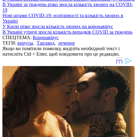
В Україні за тиждень різко зросла кількість хворих на COVID-
19
Нові штами COVID-19: особливості та кількість хворих в
Україні
У Києві різко зросла кількість хворих на коронавірус
В Україні утричі зросла кількість випадків COVID за тиждень
СПЕЦТЕМА:
Коронавірус
ТЕГИ:
вирусы
,
Таиланд
,
лечение
Якщо ви помітили помилку, виділіть необхідний текст і
натисніть Ctrl + Enter, щоб повідомити про це редакцію.