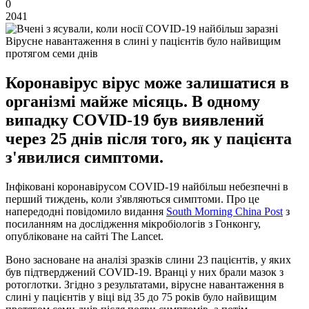
0
2041
Вірусне навантаження в слині у пацієнтів було найвищим
протягом семи днів
Коронавірус вірус може залишатися в
організмі майже місяць. В одному
випадку COVID-19 був виявлений
через 25 днів після того, як у пацієнта
з'явилися симптоми.
Інфіковані коронавірусом COVID-19 найбільш небезпечні в
перший тиждень, коли з'являються симптоми. Про це
напередодні повідомило видання
South Morning China Post
з
посиланням на дослідження мікробіологів з Гонконгу,
опубліковане на сайті The Lancet.
Воно засноване на аналізі зразків слини 23 пацієнтів, у яких
був підтверджений COVID-19. Вранці у них брали мазок з
ротоглотки. Згідно з результатами, вірусне навантаження в
слині у пацієнтів у віці від 35 до 75 років було найвищим