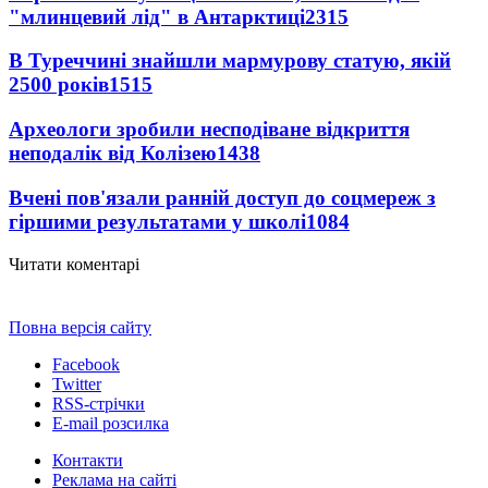
"млинцевий лід" в Антарктиці
2315
В Туреччині знайшли мармурову статую, якій
2500 років
1515
Археологи зробили несподіване відкриття
неподалік від Колізею
1438
Вчені пов'язали ранній доступ до соцмереж з
гіршими результатами у школі
1084
Читати коментарі
Повна версія сайту
Facebook
Twitter
RSS-стрічки
E-mail розсилка
Контакти
Реклама на сайті