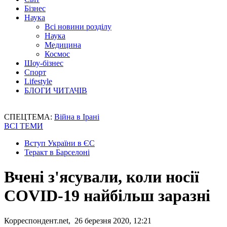
Бізнес
Наука
Всі новини розділу
Наука
Медицина
Космос
Шоу-бізнес
Спорт
Lifestyle
БЛОГИ ЧИТАЧІВ
СПЕЦТЕМА:
Війна в Ірані
ВСІ ТЕМИ
Вступ України в ЄС
Теракт в Барселоні
Вчені з'ясували, коли носії
COVID-19 найбільш заразні
Корреспондент.net, 26 березня 2020, 12:21