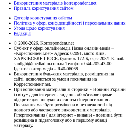
Використання матеріалів korrespondent.net
Правила користування сайтом
Договір користування сайтом
Політика у сфері конфіденційності і персональних даних
Угода щодо користування
Редакція
© 2000-2026, Korrespondent.net
Суб'єкт у сфері онлайн-медіа Назва онлайн-медіа –
«КореспонденТ.net» Адреса: 02091, місто Київ,
ХАРКІВСЬКЕ ШОСЕ, будинок 172-Б, офіс 208/1 E-mail:
sunlight@mediadim.com.ua
Телефон: 044-205-43-00
Ідентифікатор медіа – R40-06068
Використання будь-яких матеріалів, розміщених на
сайті, дозволяється за умови посилання на
Корреспондент.net.
При копіюванні матеріалів зі сторінки « Новини України
і світу» , для інтернет - видань - обов'язкове пряме
відкрите для пошукових систем гіперпосилання .
Посилання має бути розміщена в незалежності від
повного або часткового використання матеріалів.
Гіперпосилання ( для інтернет - видань) - повинна бути
розміщена в підзаголовку або в першому абзаці
матеріалу.