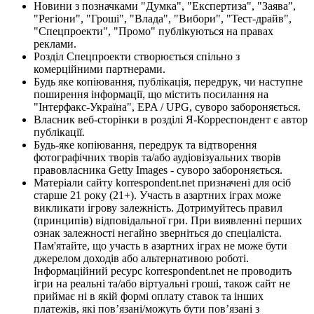
Новини з позначками "Думка", "Експертиза", "Заява",
"Регіони", "Гроші", "Влада", "Вибори", "Тест-драйв",
"Спецпроекти", "Промо" публікуються на правах
реклами.
Розділ Спецпроекти створюється спільно з
комерційними партнерами.
Будь яке копіювання, публікація, передрук, чи наступне
поширення інформації, що містить посилання на
"Інтерфакс-Україна", EPA / UPG, суворо забороняється.
Власник веб-сторінки в розділі Я-Корреспондент є автор
публікації.
Будь-яке копіювання, передрук та відтворення
фотографічних творів та/або аудіовізуальних творів
правовласника Getty Images - суворо забороняється.
Матеріали сайту korrespondent.net призначені для осіб
старше 21 року (21+). Участь в азартних іграх може
викликати ігрову залежність. Дотримуйтесь правил
(принципів) відповідальної гри. При виявленні перших
ознак залежності негайно зверніться до спеціаліста.
Пам'ятайте, що участь в азартних іграх не може бути
джерелом доходів або альтернативою роботі.
Інформаційний ресурс korrespondent.net не проводить
ігри на реальні та/або віртуальні гроші, також сайт не
приймає ні в якій формі оплату ставок та інших
платежів, які пов’язані/можуть бути пов’язані з