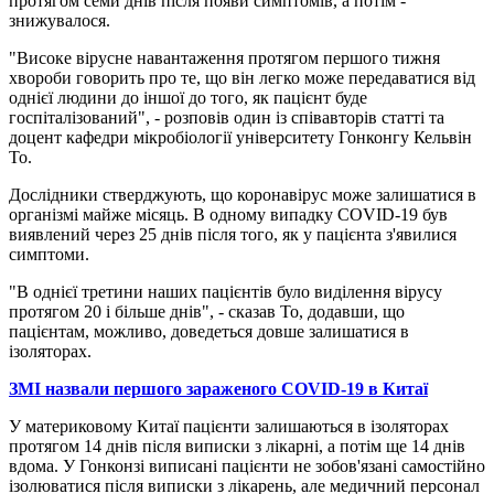
протягом семи днів після появи симптомів, а потім -
знижувалося.
"Високе вірусне навантаження протягом першого тижня
хвороби говорить про те, що він легко може передаватися від
однієї людини до іншої до того, як пацієнт буде
госпіталізований", - розповів один із співавторів статті та
доцент кафедри мікробіології університету Гонконгу Кельвін
То.
Дослідники стверджують, що коронавірус може залишатися в
організмі майже місяць. В одному випадку COVID-19 був
виявлений через 25 днів після того, як у пацієнта з'явилися
симптоми.
"В однієї третини наших пацієнтів було виділення вірусу
протягом 20 і більше днів", - сказав То, додавши, що
пацієнтам, можливо, доведеться довше залишатися в
ізоляторах.
ЗМІ назвали першого зараженого COVID-19 в Китаї
У материковому Китаї пацієнти залишаються в ізоляторах
протягом 14 днів після виписки з лікарні, а потім ще 14 днів
вдома. У Гонконзі виписані пацієнти не зобов'язані самостійно
ізолюватися після виписки з лікарень, але медичний персонал