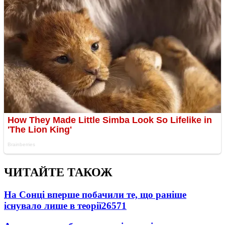
ЧИТАЙТЕ ТАКОЖ
На Сонці вперше побачили те, що раніше
існувало лише в теорії
26571