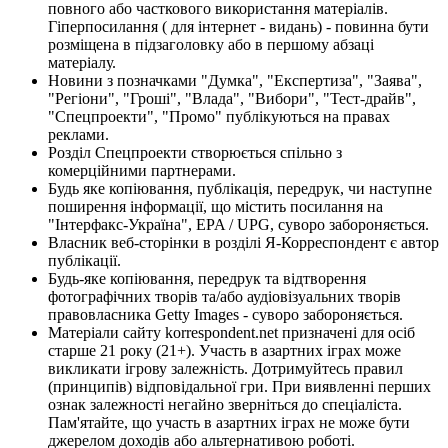
повного або часткового використання матеріалів.
Гіперпосилання ( для інтернет - видань) - повинна бути
розміщена в підзаголовку або в першому абзаці
матеріалу.
Новини з позначками "Думка", "Експертиза", "Заява",
"Регіони", "Гроші", "Влада", "Вибори", "Тест-драйв",
"Спецпроекти", "Промо" публікуються на правах
реклами.
Розділ Спецпроекти створюється спільно з
комерційними партнерами.
Будь яке копіювання, публікація, передрук, чи наступне
поширення інформації, що містить посилання на
"Інтерфакс-Україна", EPA / UPG, суворо забороняється.
Власник веб-сторінки в розділі Я-Корреспондент є автор
публікації.
Будь-яке копіювання, передрук та відтворення
фотографічних творів та/або аудіовізуальних творів
правовласника Getty Images - суворо забороняється.
Матеріали сайту korrespondent.net призначені для осіб
старше 21 року (21+). Участь в азартних іграх може
викликати ігрову залежність. Дотримуйтесь правил
(принципів) відповідальної гри. При виявленні перших
ознак залежності негайно зверніться до спеціаліста.
Пам'ятайте, що участь в азартних іграх не може бути
джерелом доходів або альтернативою роботі.