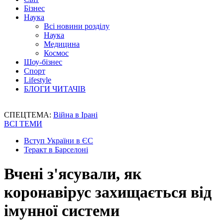
Бізнес
Наука
Всі новини розділу
Наука
Медицина
Космос
Шоу-бізнес
Спорт
Lifestyle
БЛОГИ ЧИТАЧІВ
СПЕЦТЕМА:
Війна в Ірані
ВСІ ТЕМИ
Вступ України в ЄС
Теракт в Барселоні
Вчені з'ясували, як
коронавірус захищається від
імунної системи