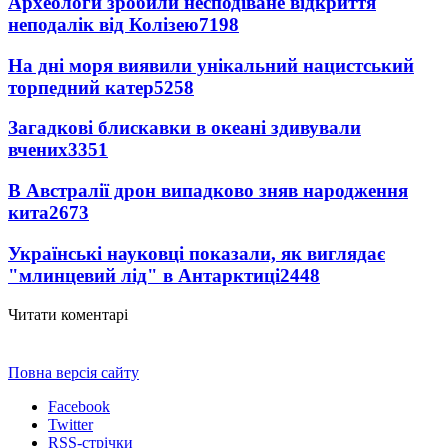
Археологи зробили несподіване відкриття
неподалік від Колізею
7198
На дні моря виявили унікальний нацистський
торпедний катер
5258
Загадкові блискавки в океані здивували
вчених
3351
В Австралії дрон випадково зняв народження
кита
2673
Українські науковці показали, як виглядає
"млинцевий лід" в Антарктиці
2448
Читати коментарі
Повна версія сайту
Facebook
Twitter
RSS-стрічки