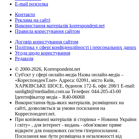
E-mail розсилка
Контакти
Реклама на сайті
Використання матеріалів korrespondent.net
Правила користування сайтом
Договір користування сайтом
Політика у сфері конфіденційності і персональних даних
Угода щодо користування
Редакція
© 2000-2026, Korrespondent.net
Суб'єкт у сфері онлайн-медіа Назва онлайн-медіа –
«КореспонденТ.net» Адреса: 02091, місто Київ,
ХАРКІВСЬКЕ ШОСЕ, будинок 172-Б, офіс 208/1 E-mail:
sunlight@mediadim.com.ua
Телефон: 044-205-43-00
Ідентифікатор медіа – R40-06068
Використання будь-яких матеріалів, розміщених на
сайті, дозволяється за умови посилання на
Корреспондент.net.
При копіюванні матеріалів зі сторінки « Новини України
і світу» , для інтернет - видань - обов'язкове пряме
відкрите для пошукових систем гіперпосилання .
Посилання має бути розміщена в незалежності від