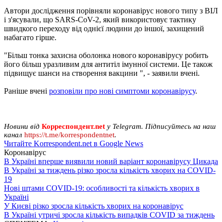
Автори дослідження порівняли коронавірус нового типу з ВІЛ
і з'ясували, що SARS-CoV-2, який використовує тактику
швидкого переходу від однієї людини до іншої, захищений
набагато гірше.
"Більш тонка захисна оболонка нового коронавірусу робить
його більш уразливим для антитіл імунної системи. Це також
підвищує шанси на створення вакцини ", - заявили вчені.
Раніше вчені
розповіли про нові симптоми коронавірусу
.
Новини від
Корреспондент.net
у Telegram. Підписуйтесь на наш
канал
https://t.me/korrespondentnet
.
Читайте Korrespondent.net в Google News
Коронавірус
В Україні вперше виявили новий варіант коронавірусу Цикада
В Україні за тиждень різко зросла кількість хворих на COVID-
19
Нові штами COVID-19: особливості та кількість хворих в
Україні
У Києві різко зросла кількість хворих на коронавірус
В Україні утричі зросла кількість випадків COVID за тиждень