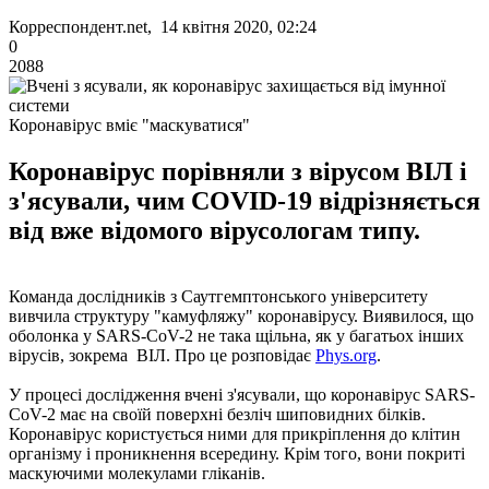
Корреспондент.net, 14 квітня 2020, 02:24
0
2088
Коронавірус вміє "маскуватися"
Коронавірус порівняли з вірусом ВІЛ і
з'ясували, чим COVID-19 відрізняється
від вже відомого вірусологам типу.
Команда дослідників з Саутгемптонського університету
вивчила структуру "камуфляжу" коронавірусу. Виявилося, що
оболонка у SARS-CoV-2 не така щільна, як у багатьох інших
вірусів, зокрема ВІЛ. Про це розповідає
Phys.org
.
У процесі дослідження вчені з'ясували, що коронавірус SARS-
CoV-2 має на своїй поверхні безліч шиповидних білків.
Коронавірус користується ними для прикріплення до клітин
організму і проникнення всередину. Крім того, вони покриті
маскуючими молекулами гліканів.