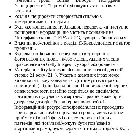
"Регіони", "Гроші", "Влада", "Вибори", "Тест-драйв",
"Спецпроекти", "Промо" публікуються на правах
реклами.
Розділ Спецпроекти створюється спільно з
комерційними партнерами.
Будь яке копіювання, публікація, передрук, чи наступне
поширення інформації, що містить посилання на
"Інтерфакс-Україна", EPA / UPG, суворо забороняється.
Власник веб-сторінки в розділі Я-Корреспондент є автор
публікації.
Будь-яке копіювання, передрук та відтворення
фотографічних творів та/або аудіовізуальних творів
правовласника Getty Images - суворо забороняється.
Матеріали сайту korrespondent.net призначені для осіб
старше 21 року (21+). Участь в азартних іграх може
викликати ігрову залежність. Дотримуйтесь правил
(принципів) відповідальної гри. При виявленні перших
ознак залежності негайно зверніться до спеціаліста.
Пам'ятайте, що участь в азартних іграх не може бути
джерелом доходів або альтернативою роботі.
Інформаційний ресурс korrespondent.net не проводить
ігри на реальні та/або віртуальні гроші, також сайт не
приймає ні в якій формі оплату ставок та інших
платежів, які пов’язані/можуть бути пов’язані з
азартними іграми, букмекерами чи тоталізаторами. Будь-