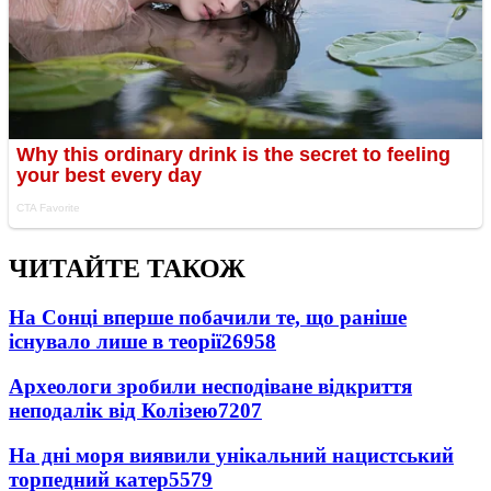
ЧИТАЙТЕ ТАКОЖ
На Сонці вперше побачили те, що раніше
існувало лише в теорії
26958
Археологи зробили несподіване відкриття
неподалік від Колізею
7207
На дні моря виявили унікальний нацистський
торпедний катер
5579