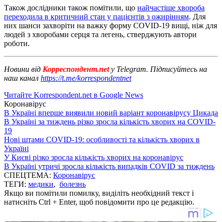
Також дослідники також помітили, що
найчастіше хвороба
переходила в критичний стан у пацієнтів з ожирінням
. Для
них шанси захворіти на важку форму COVID-19 вищі, ніж для
людей з хворобами серця та легень, стверджують автори
роботи.
Новини від
Корреспондент.net
у Telegram. Підписуйтесь на
наш канал
https://t.me/korrespondentnet
Читайте Korrespondent.net в Google News
Коронавірус
В Україні вперше виявили новий варіант коронавірусу Цикада
В Україні за тиждень різко зросла кількість хворих на COVID-
19
Нові штами COVID-19: особливості та кількість хворих в
Україні
У Києві різко зросла кількість хворих на коронавірус
В Україні утричі зросла кількість випадків COVID за тиждень
СПЕЦТЕМА:
Коронавірус
ТЕГИ:
медики
,
болезнь
Якщо ви помітили помилку, виділіть необхідний текст і
натисніть Ctrl + Enter, щоб повідомити про це редакцію.