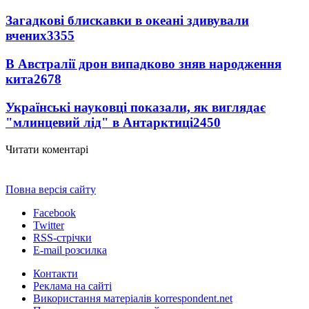
Загадкові блискавки в океані здивували
вчених
3355
В Австралії дрон випадково зняв народження
кита
2678
Українські науковці показали, як виглядає
"млинцевий лід" в Антарктиці
2450
Читати коментарі
Повна версія сайту
Facebook
Twitter
RSS-стрічки
E-mail розсилка
Контакти
Реклама на сайті
Використання матеріалів korrespondent.net