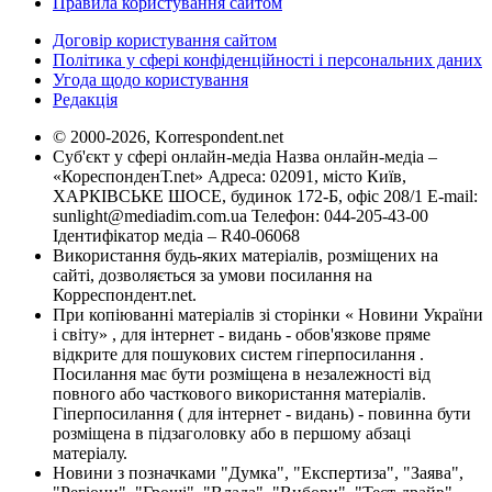
Правила користування сайтом
Договір користування сайтом
Політика у сфері конфіденційності і персональних даних
Угода щодо користування
Редакція
© 2000-2026, Korrespondent.net
Суб'єкт у сфері онлайн-медіа Назва онлайн-медіа –
«КореспонденТ.net» Адреса: 02091, місто Київ,
ХАРКІВСЬКЕ ШОСЕ, будинок 172-Б, офіс 208/1 E-mail:
sunlight@mediadim.com.ua
Телефон: 044-205-43-00
Ідентифікатор медіа – R40-06068
Використання будь-яких матеріалів, розміщених на
сайті, дозволяється за умови посилання на
Корреспондент.net.
При копіюванні матеріалів зі сторінки « Новини України
і світу» , для інтернет - видань - обов'язкове пряме
відкрите для пошукових систем гіперпосилання .
Посилання має бути розміщена в незалежності від
повного або часткового використання матеріалів.
Гіперпосилання ( для інтернет - видань) - повинна бути
розміщена в підзаголовку або в першому абзаці
матеріалу.
Новини з позначками "Думка", "Експертиза", "Заява",