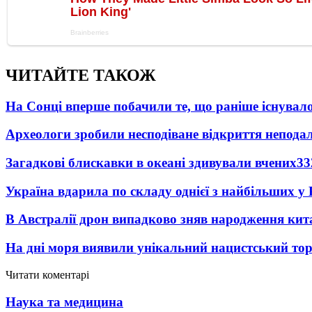
ЧИТАЙТЕ ТАКОЖ
На Сонці вперше побачили те, що раніше існувало
Археологи зробили несподіване відкриття неподал
Загадкові блискавки в океані здивували вчених
33
Україна вдарила по складу однієї з найбільших у
В Австралії дрон випадково зняв народження кит
На дні моря виявили унікальний нацистський то
Читати коментарі
Наука та медицина