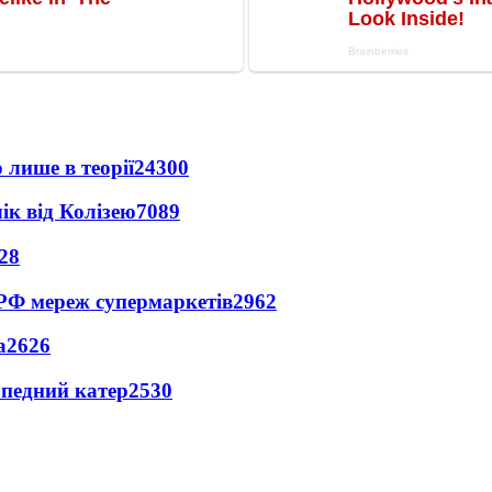
 лише в теорії
24300
ік від Колізею
7089
28
 РФ мереж супермаркетів
2962
а
2626
рпедний катер
2530