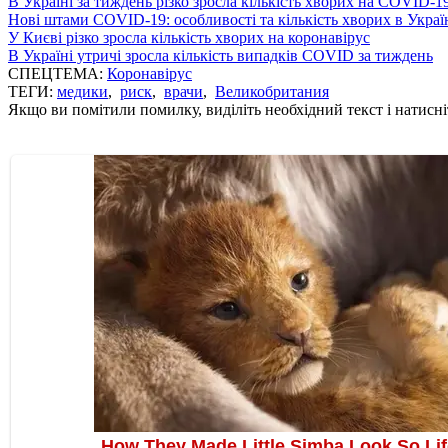
В Україні за тиждень різко зросла кількість хворих на COVID-1
Нові штами COVID-19: особливості та кількість хворих в Украї
У Києві різко зросла кількість хворих на коронавірус
В Україні утричі зросла кількість випадків COVID за тиждень
СПЕЦТЕМА:
Коронавірус
ТЕГИ:
медики
,
риск
,
врачи
,
Великобритания
Якщо ви помітили помилку, виділіть необхідний текст і натисніт