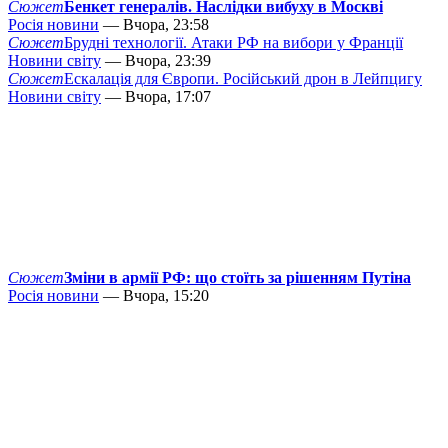
Сюжет
Бенкет генералів. Наслідки вибуху в Москві
Росія новини
— Вчора, 23:58
Сюжет
Брудні технології. Атаки РФ на вибори у Франції
Новини світу
— Вчора, 23:39
Сюжет
Ескалація для Європи. Російський дрон в Лейпцигу
Новини світу
— Вчора, 17:07
Сюжет
Зміни в армії РФ: що стоїть за рішенням Путіна
Росія новини
— Вчора, 15:20