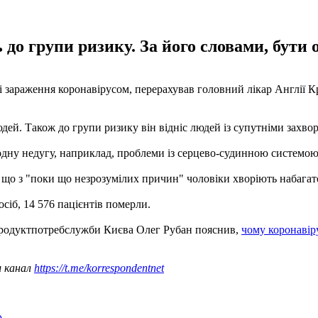
ь до групи ризику. За його словами, бут
 зараження коронавірусом, перерахував головний лікар Англії Кр
юдей. Також до групи ризику він відніс людей із супутніми захв
дну недугу, наприклад, проблеми із серцево-судинною системою аб
 що з "поки що незрозумілих причин" чоловіки хворіють набагато
осіб, 14 576 пацієнтів померли.
продуктпотребслужби Києва Олег Рубан пояснив,
чому коронавір
ш канал
https://t.me/korrespondentnet