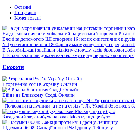
Останні
Популярні
Коментовані
На дні моря виявили унікальний нацистський торпедний катер
Вчені за допомогою ШІ створили 16 нових синтетичних вірусі
У Туреччині знайшли 1800-річну мармурову статую грецького 
В Азербайджані знайшли рідкісну споруду часів бронзової доби
В Іспанії знайшли докази канібалізму серед перших європейців
Сюжети
Вторгнення Росії в Україну. Онлайн
Війна на Близькому Сході. Онлайн
"Полювати на лучника, а не на стрілу". Як Україні боротись з 
Загадковий звук вибуху налякав Москву: що це було
Підсумки 06.08: Санкції проти РФ і дрон у Лейпцигу