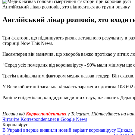
Англійський лікар розповів, хто відноситься до групи ризику
Англійський лікар розповів, хто входит
Три фактори, що підвищують ризик летального результату в разі
сторінці Now This News.
Насамперед він зазначив, що хвороба важко протікає у літніх л
"Серед усіх померлих від коронавірусу - 90% мали мінімум ще о
Третім вирішальним фактором медик назвав гендер. Він сказав,
У Великобританії загальна кількість заражених досягла 108 692 
Раніше епідеміолог, кандидат медичних наук, начальник Держ
Новини від
Корреспондент.net
у Telegram. Підписуйтесь на на
Читайте Korrespondent.net в Google News
Коронавірус
В Україні вперше виявили новий варіант коронавірусу Цикада