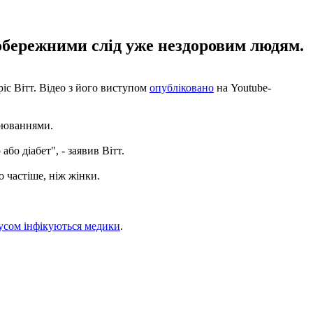
и обережними слід уже нездоровим людям.
іс Вітт. Відео з його виступом
опубліковано
на Youtube-
орюваннями.
о діабет", - заявив Вітт.
 частіше, ніж жінки.
усом інфікуються медики
.