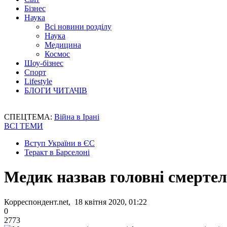
Бізнес
Наука
Всі новини розділу
Наука
Медицина
Космос
Шоу-бізнес
Спорт
Lifestyle
БЛОГИ ЧИТАЧІВ
СПЕЦТЕМА:
Війна в Ірані
ВСІ ТЕМИ
Вступ України в ЄС
Теракт в Барселоні
Медик назвав головні смертел
Корреспондент.net, 18 квітня 2020, 01:22
0
2773