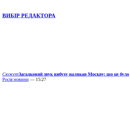
ВИБІР РЕДАКТОРА
Сюжет
Загадковий звук вибуху налякав Москву: що це було
Росія новини
— 15:27