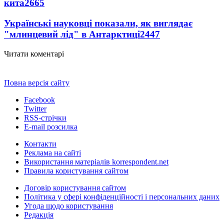
кита
2665
Українські науковці показали, як виглядає
"млинцевий лід" в Антарктиці
2447
Читати коментарі
Повна версія сайту
Facebook
Twitter
RSS-стрічки
E-mail розсилка
Контакти
Реклама на сайті
Використання матеріалів korrespondent.net
Правила користування сайтом
Договір користування сайтом
Політика у сфері конфіденційності і персональних даних
Угода щодо користування
Редакція