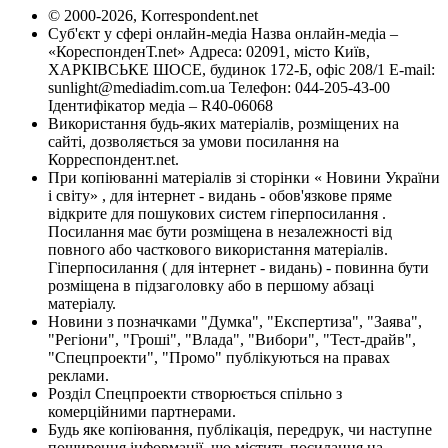
© 2000-2026, Korrespondent.net
Суб'єкт у сфері онлайн-медіа Назва онлайн-медіа –
«КореспонденТ.net» Адреса: 02091, місто Київ,
ХАРКІВСЬКЕ ШОСЕ, будинок 172-Б, офіс 208/1 E-mail:
sunlight@mediadim.com.ua
Телефон: 044-205-43-00
Ідентифікатор медіа – R40-06068
Використання будь-яких матеріалів, розміщених на
сайті, дозволяється за умови посилання на
Корреспондент.net.
При копіюванні матеріалів зі сторінки « Новини України
і світу» , для інтернет - видань - обов'язкове пряме
відкрите для пошукових систем гіперпосилання .
Посилання має бути розміщена в незалежності від
повного або часткового використання матеріалів.
Гіперпосилання ( для інтернет - видань) - повинна бути
розміщена в підзаголовку або в першому абзаці
матеріалу.
Новини з позначками "Думка", "Експертиза", "Заява",
"Регіони", "Гроші", "Влада", "Вибори", "Тест-драйв",
"Спецпроекти", "Промо" публікуються на правах
реклами.
Розділ Спецпроекти створюється спільно з
комерційними партнерами.
Будь яке копіювання, публікація, передрук, чи наступне
поширення інформації, що містить посилання на