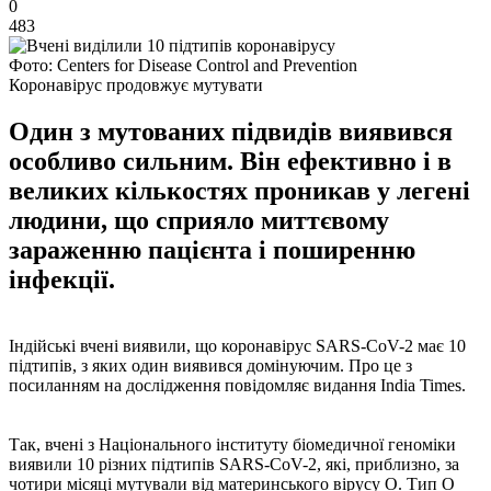
0
483
Фото: Centers for Disease Control and Prevention
Коронавірус продовжує мутувати
Один з мутованих підвидів виявився
особливо сильним. Він ефективно і в
великих кількостях проникав у легені
людини, що сприяло миттєвому
зараженню пацієнта і поширенню
інфекції.
Індійські вчені виявили, що коронавірус SARS-CoV-2 має 10
підтипів, з яких один виявився домінуючим. Про це з
посиланням на дослідження повідомляє видання India Times.
Так, вчені з Національного інституту біомедичної геноміки
виявили 10 різних підтипів SARS-CoV-2, які, приблизно, за
чотири місяці мутували від материнського вірусу О. Тип О