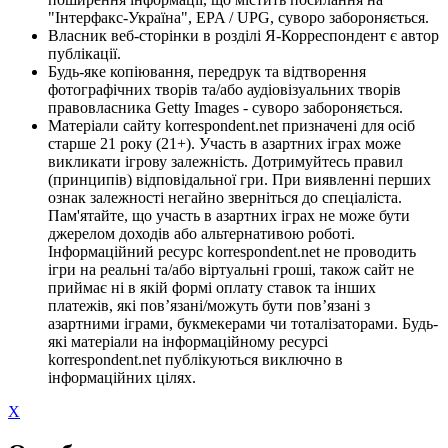
"Інтерфакс-Україна", EPA / UPG, суворо забороняється.
Власник веб-сторінки в розділі Я-Корреспондент є автор
публікації.
Будь-яке копіювання, передрук та відтворення
фотографічних творів та/або аудіовізуальних творів
правовласника Getty Images - суворо забороняється.
Матеріали сайту korrespondent.net призначені для осіб
старше 21 року (21+). Участь в азартних іграх може
викликати ігрову залежність. Дотримуйтесь правил
(принципів) відповідальної гри. При виявленні перших
ознак залежності негайно зверніться до спеціаліста.
Пам'ятайте, що участь в азартних іграх не може бути
джерелом доходів або альтернативою роботі.
Інформаційний ресурс korrespondent.net не проводить
ігри на реальні та/або віртуальні гроші, також сайт не
приймає ні в якій формі оплату ставок та інших
платежів, які пов’язані/можуть бути пов’язані з
азартними іграми, букмекерами чи тоталізаторами. Будь-
які матеріали на інформаційному ресурсі
korrespondent.net публікуються виключно в
інформаційних цілях.
X