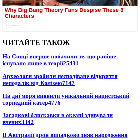
ЧИТАЙТЕ ТАКОЖ
На Сонці вперше побачили те, що раніше
існувало лише в теорії
25431
Археологи зробили несподіване відкриття
неподалік від Колізею
7147
На дні моря виявили унікальний нацистський
торпедний катер
4776
Загадкові блискавки в океані здивували
вчених
3342
В Австралії дрон випадково зняв народження