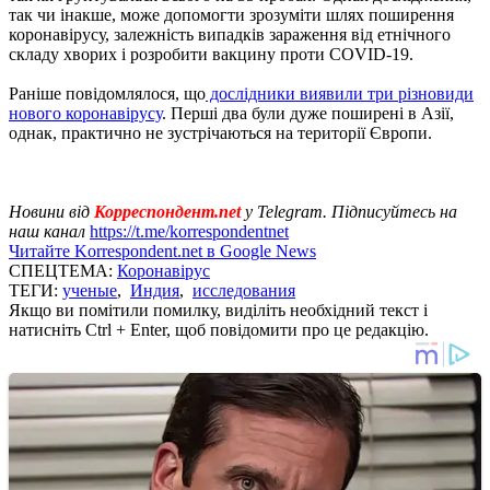
так чи інакше, може допомогти зрозуміти шлях поширення
коронавірусу, залежність випадків зараження від етнічного
складу хворих і розробити вакцину проти COVID-19.
Раніше повідомлялося, що
дослідники виявили три різновиди
нового коронавірусу
. Перші два були дуже поширені в Азії,
однак, практично не зустрічаються на території Європи.
Новини від
Корреспондент.net
у Telegram. Підписуйтесь на
наш канал
https://t.me/korrespondentnet
Читайте Korrespondent.net в Google News
СПЕЦТЕМА:
Коронавірус
ТЕГИ:
ученые
,
Индия
,
исследования
Якщо ви помітили помилку, виділіть необхідний текст і
натисніть Ctrl + Enter, щоб повідомити про це редакцію.