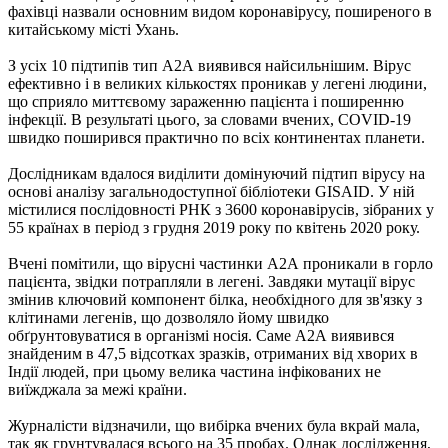
фахівці назвали основним видом коронавірусу, поширеного в
китайському місті Ухань.
З усіх 10 підтипів тип А2А виявився найсильнішим. Вірус
ефективно і в великих кількостях проникав у легені людини,
що сприяло миттєвому зараженню пацієнта і поширенню
інфекції. В результаті цього, за словами вчених, COVID-19
швидко поширився практично по всіх континентах планети.
Дослідникам вдалося виділити домінуючий підтип вірусу на
основі аналізу загальнодоступної бібліотеки GISAID. У ній
містилися послідовності РНК з 3600 коронавірусів, зібраних у
55 країнах в період з грудня 2019 року по квітень 2020 року.
Вчені помітили, що вірусні частинки А2А проникали в горло
пацієнта, звідки потрапляли в легені. Завдяки мутації вірус
змінив ключовий компонент білка, необхідного для зв'язку з
клітинами легенів, що дозволяло йому швидко
обґрунтовуватися в організмі носія. Саме А2А виявився
знайденим в 47,5 відсотках зразків, отриманих від хворих в
Індії людей, при цьому велика частина інфікованих не
виїжджала за межі країни.
Журналісти відзначили, що вибірка вчених була вкрай мала,
так як грунтувалася всього на 35 пробах. Однак дослідження,