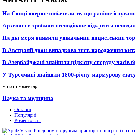
На Сонці вперше побачили те, що раніше існувало
Археологи зробили несподіване відкриття неподал
На дні моря виявили унікальний нацистський то
В Австралії дрон випадково зняв народження кит
В Азербайджані знайшли рідкісну споруду часів б
У Туреччині знайшли 1800-річну мармурову стат
Читати коментарі
Наука та медицина
Останні
Популярні
Коментовані