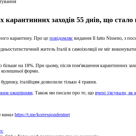
х карантинних заходів 55 днів, що стал
нного карантину. Про це
повідомляє
видання Il fatto Nisseno, з по
ньостатистичний житель Італії в самоізоляції не міг виконувати 
тало більше на 18%. При цьому, після пом'якшення карантинних за
я колишньої форми.
 будинку, італійцям дозволили тільки 4 травня.
совим ожирінням
. Також ми писали про те, що
вчені з'ясували, я
ш канал
https://t.me/korrespondentnet
ес