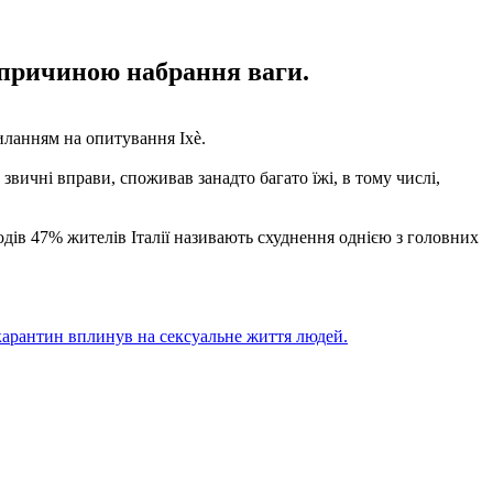
о причиною набрання ваги.
силанням на опитування Ixè.
звичні вправи, споживав занадто багато їжі, в тому числі,
ходів 47% жителів Італії називають схуднення однією з головних
к карантин вплинув на сексуальне життя людей.