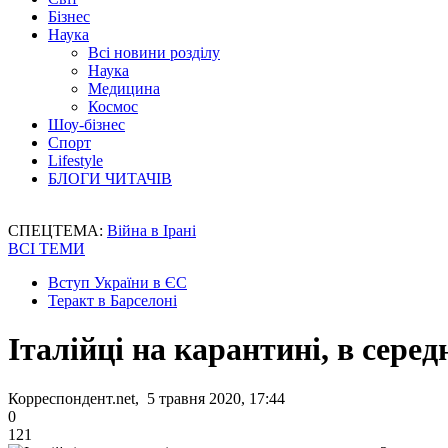
Бізнес
Наука
Всі новини розділу
Наука
Медицина
Космос
Шоу-бізнес
Спорт
Lifestyle
БЛОГИ ЧИТАЧІВ
СПЕЦТЕМА:
Війна в Ірані
ВСІ ТЕМИ
Вступ України в ЄС
Теракт в Барселоні
Італійці на карантині, в сере
Корреспондент.net, 5 травня 2020, 17:44
0
121