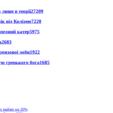
 лише в теорії
27209
ік від Колізею
7220
рпедний катер
5975
а
2683
ронзової доби
1922
ую грецького бога
1685