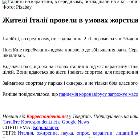
Фото: Pixabay
Жителі Італії провели в умовах жорстки
Італійці, в середньому, погладшали на 2 кілограми за час 55-де
Постійне перебування вдома призвело до збільшення ваги. Серед
шкідливої.
Відзначається, що їжі на столах італійців під час карантину с
цілей. Вони вдаються до дієти і занять спортом, для поверненн
Займатися спортом у парках і скверах, а не тільки біля власного
Раніше повідомлялося, що
пандемія коронавірусу загрожує ма
Новини від
Корреспондент.net
у Telegram. Підписуйтесь на на
Читайте Korrespondent.net в Google News
СПЕЦТЕМА:
Коронавірус
ТЕГИ:
Италия
,
ожирение
,
наука
,
опрос
,
карантин
,
лишний в