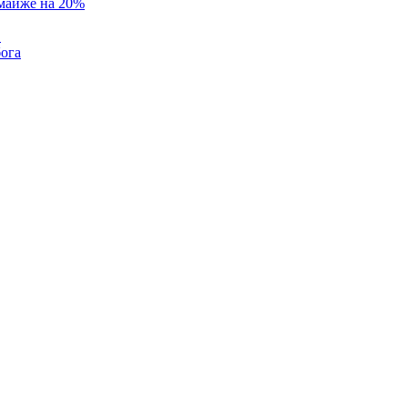
 майже на 20%
в
бога