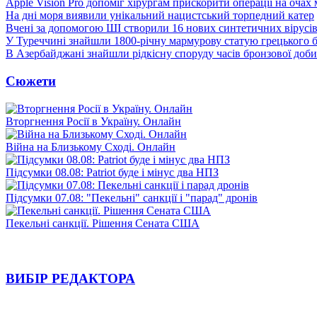
Apple Vision Pro допоміг хірургам прискорити операції на очах
На дні моря виявили унікальний нацистський торпедний катер
Вчені за допомогою ШІ створили 16 нових синтетичних вірусі
У Туреччині знайшли 1800-річну мармурову статую грецького 
В Азербайджані знайшли рідкісну споруду часів бронзової доби
Сюжети
Вторгнення Росії в Україну. Онлайн
Війна на Близькому Сході. Онлайн
Підсумки 08.08: Patriot буде і мінус два НПЗ
Підсумки 07.08: "Пекельні" санкції і "парад" дронів
Пекельні санкції. Рішення Сената США
ВИБІР РЕДАКТОРА