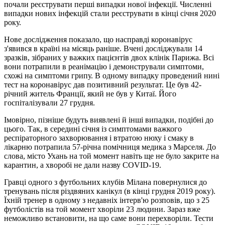
почали реєструвати перші випадки нової інфекції. Численні
випадки нових інфекцій стали реєструвати в кінці січня 2020
року.
Нове дослідження показало, що насправді коронавірус
з'явився в країні на місяць раніше. Вчені досліджували 14
зразків, зібраних у важких пацієнтів двох клінік Парижа. Всі
вони потрапили в реанімацію і демонстрували симптоми,
схожі на симптоми грипу. В одному випадку проведений нині
тест на коронавірус дав позитивний результат. Це був 42-
річний житель Франції, який не був у Китаї. Його
госпіталізували 27 грудня.
Імовірно, пізніше будуть виявлені й інші випадки, подібні до
цього. Так, в середині січня із симптомами важкого
респіраторного захворювання і втратою нюху і смаку в
лікарню потрапила 57-річна помічниця медика з Марселя. До
слова, місто Ухань на той момент навіть ще не було закрите на
карантин, а хворобі не дали назву COVID-19.
Гравці одного з футбольних клубів Мілана повернулися до
тренувань після різдвяних канікул (в кінці грудня 2019 року).
Їхній тренер в одному з недавніх інтерв'ю розповів, що з 25
футболістів на той момент хворіли 23 людини. Зараз вже
неможливо встановити, на що саме вони перехворіли. Тести