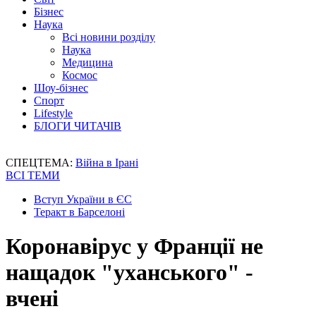
Бізнес
Наука
Всі новини розділу
Наука
Медицина
Космос
Шоу-бізнес
Спорт
Lifestyle
БЛОГИ ЧИТАЧІВ
СПЕЦТЕМА:
Війна в Ірані
ВСІ ТЕМИ
Вступ України в ЄС
Теракт в Барселоні
Коронавірус у Франції не
нащадок "уханського" -
вчені