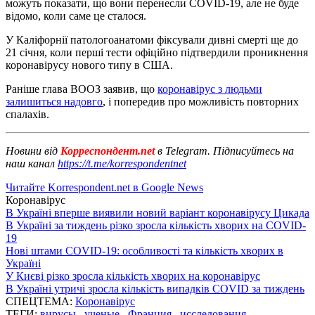
можуть показати, що вони перенесли COVID-19, але не буде
відомо, коли саме це сталося.
У Каліфорнії патологоанатоми фіксували дивні смерті ще до
21 січня, коли перші тести офіційно підтвердили проникнення
коронавірусу нового типу в США.
Раніше глава ВООЗ заявив, що
коронавірус з людьми
залишиться надовго
, і попередив про можливість повторних
спалахів.
Новини від
Корреспондент.net
в Telegram. Підписуйтесь на
наш канал
https://t.me/korrespondentnet
Читайте Korrespondent.net в Google News
Коронавірус
В Україні вперше виявили новий варіант коронавірусу Цикада
В Україні за тиждень різко зросла кількість хворих на COVID-
19
Нові штами COVID-19: особливості та кількість хворих в
Україні
У Києві різко зросла кількість хворих на коронавірус
В Україні утричі зросла кількість випадків COVID за тиждень
СПЕЦТЕМА:
Коронавірус
ТЕГИ:
вирусы
,
ученые
,
Франция
,
исследования