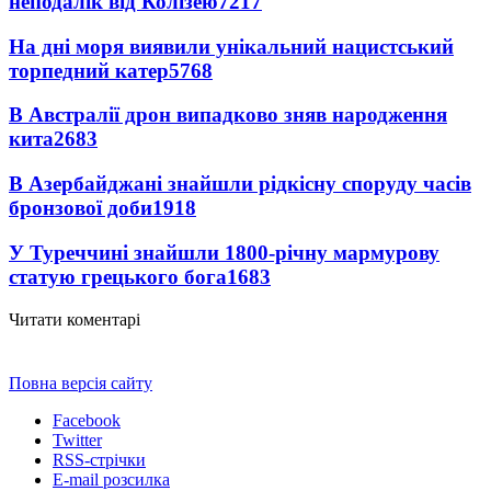
неподалік від Колізею
7217
На дні моря виявили унікальний нацистський
торпедний катер
5768
В Австралії дрон випадково зняв народження
кита
2683
В Азербайджані знайшли рідкісну споруду часів
бронзової доби
1918
У Туреччині знайшли 1800-річну мармурову
статую грецького бога
1683
Читати коментарі
Повна версія сайту
Facebook
Twitter
RSS-стрічки
E-mail розсилка