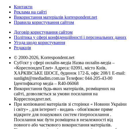
Контакти
Реклама на сайті
Використання матеріалів korrespondent.net
Правила користування сайтом
Договір користування сайтом
Політика у сфері конфіденційності і персональних даних
Угода щодо користування
Редакція
© 2000-2026, Korrespondent.net
Суб'єкт у сфері онлайн-медіа Назва онлайн-медіа –
«КореспонденТ.net» Адреса: 02091, місто Київ,
ХАРКІВСЬКЕ ШОСЕ, будинок 172-Б, офіс 208/1 E-mail:
sunlight@mediadim.com.ua
Телефон: 044-205-43-00
Ідентифікатор медіа – R40-06068
Використання будь-яких матеріалів, розміщених на
сайті, дозволяється за умови посилання на
Корреспондент.net.
При копіюванні матеріалів зі сторінки « Новини України
і світу» , для інтернет - видань - обов'язкове пряме
відкрите для пошукових систем гіперпосилання .
Посилання має бути розміщена в незалежності від
повного або часткового використання матеріалів.