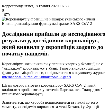
Корреспондент.net, 8 травня 2020, 07:22
0
1679
Вчені проаналізували французькі зразки SARS-CoV-2
Дослідники прийшли до несподіваного
результату, дослідивши коронавірус,
який виявили у європейців задовго до
початку пандемії.
Коронавірус, який виявили у перших хворих у Франції, не є
"нащадком" коронавірусу з Ухані. Такого висновку дійшли
французькі мікробіологи, повідомляється в науковому журналі
International Journal of Antimicrobial Agents
.
Штам нового патогена коронавірусу SARS-CoV-2, який
виділили з проб, взятих у жителів Парижа, не є "нащадком"
уханського коронавірусу.
Зазначається, що хвороба поширювалася за тижні до того
моменту, як епідемія вирвалася за межі Китаю, і у Франції