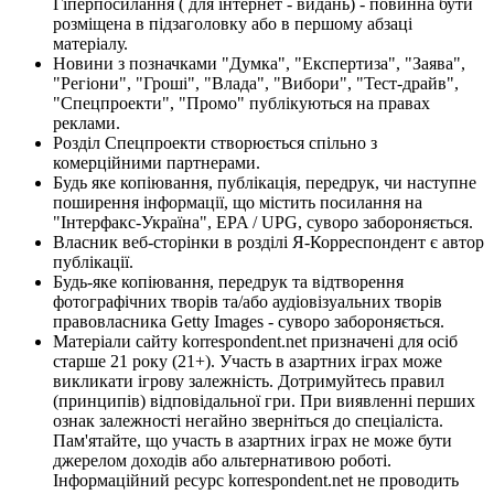
Гіперпосилання ( для інтернет - видань) - повинна бути
розміщена в підзаголовку або в першому абзаці
матеріалу.
Новини з позначками "Думка", "Експертиза", "Заява",
"Регіони", "Гроші", "Влада", "Вибори", "Тест-драйв",
"Спецпроекти", "Промо" публікуються на правах
реклами.
Розділ Спецпроекти створюється спільно з
комерційними партнерами.
Будь яке копіювання, публікація, передрук, чи наступне
поширення інформації, що містить посилання на
"Інтерфакс-Україна", EPA / UPG, суворо забороняється.
Власник веб-сторінки в розділі Я-Корреспондент є автор
публікації.
Будь-яке копіювання, передрук та відтворення
фотографічних творів та/або аудіовізуальних творів
правовласника Getty Images - суворо забороняється.
Матеріали сайту korrespondent.net призначені для осіб
старше 21 року (21+). Участь в азартних іграх може
викликати ігрову залежність. Дотримуйтесь правил
(принципів) відповідальної гри. При виявленні перших
ознак залежності негайно зверніться до спеціаліста.
Пам'ятайте, що участь в азартних іграх не може бути
джерелом доходів або альтернативою роботі.
Інформаційний ресурс korrespondent.net не проводить