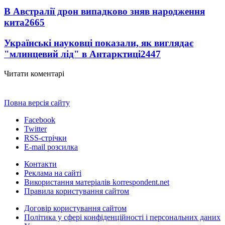
В Австралії дрон випадково зняв народження
кита
2665
Українські науковці показали, як виглядає
"млинцевий лід" в Антарктиці
2447
Читати коментарі
Повна версія сайту
Facebook
Twitter
RSS-стрічки
E-mail розсилка
Контакти
Реклама на сайті
Використання матеріалів korrespondent.net
Правила користування сайтом
Договір користування сайтом
Політика у сфері конфіденційності і персональних даних