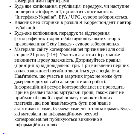
комерційними партнерами.
Будь яке копіювання, публікація, передрук, чи наступне
поширення інформації, що містить посилання на
"Інтерфакс-Україна", EPA / UPG, суворо забороняється.
Власник веб-сторінки в розділі Я-Корреспондент є автор
публікації.
Будь-яке копіювання, передрук та відтворення
фотографічних творів та/або аудіовізуальних творів
правовласника Getty Images - суворо забороняється.
Матеріали сайту korrespondent.net призначені для осіб
старше 21 року (21+). Участь в азартних іграх може
викликати ігрову залежність. Дотримуйтесь правил
(принципів) відповідальної гри. При виявленні перших
ознак залежності негайно зверніться до спеціаліста.
Пам'ятайте, що участь в азартних іграх не може бути
джерелом доходів або альтернативою роботі.
Інформаційний ресурс korrespondent.net не проводить
ігри на реальні та/або віртуальні гроші, також сайт не
приймає ні в якій формі оплату ставок та інших
платежів, які пов’язані/можуть бути пов’язані з
азартними іграми, букмекерами чи тоталізаторами. Будь-
які матеріали на інформаційному ресурсі
korrespondent.net публікуються виключно в
інформаційних цілях.