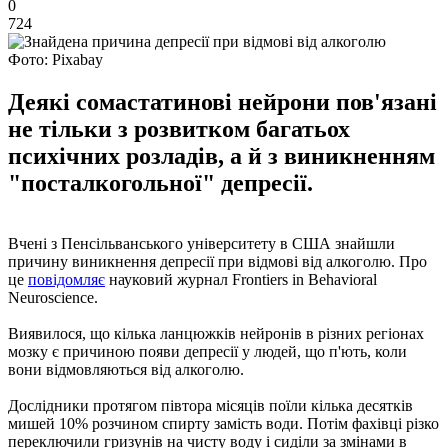
0
724
Фото: Pixabay
Деякі сомастатинові нейрони пов'язані
не тільки з розвитком багатьох
психічних розладів, а й з виникненням
"посталкогольної" депресії.
Вчені з Пенсільванського університету в США знайшли
причину виникнення депресії при відмові від алкоголю. Про
це
повідомляє
науковий журнал Frontiers in Behavioral
Neuroscience.
Виявилося, що кілька ланцюжків нейронів в різних регіонах
мозку є причиною появи депресії у людей, що п'ють, коли
вони відмовляються від алкоголю.
Дослідники протягом півтора місяців поїли кілька десятків
мишей 10% розчином спирту замість води. Потім фахівці різко
переключили гризунів на чисту воду і сиділи за змінами в