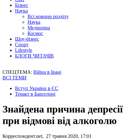
Бізнес
Наука
Всі новини розділу
Наука
Медицина
Космос
Шоу-бізнес
Спорт
Lifestyle
БЛОГИ ЧИТАЧІВ
СПЕЦТЕМА:
Війна в Ірані
ВСІ ТЕМИ
Вступ України в ЄС
Теракт в Барселоні
Знайдена причина депресії
при відмові від алкоголю
Корреспондент.net, 27 травня 2020, 17:01