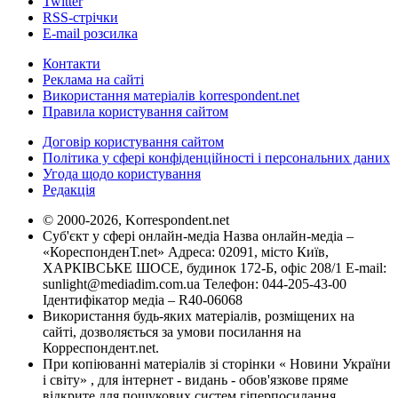
Twitter
RSS-стрічки
E-mail розсилка
Контакти
Реклама на сайті
Використання матеріалів korrespondent.net
Правила користування сайтом
Договір користування сайтом
Політика у сфері конфіденційності і персональних даних
Угода щодо користування
Редакція
© 2000-2026, Korrespondent.net
Суб'єкт у сфері онлайн-медіа Назва онлайн-медіа –
«КореспонденТ.net» Адреса: 02091, місто Київ,
ХАРКІВСЬКЕ ШОСЕ, будинок 172-Б, офіс 208/1 E-mail:
sunlight@mediadim.com.ua
Телефон: 044-205-43-00
Ідентифікатор медіа – R40-06068
Використання будь-яких матеріалів, розміщених на
сайті, дозволяється за умови посилання на
Корреспондент.net.
При копіюванні матеріалів зі сторінки « Новини України
і світу» , для інтернет - видань - обов'язкове пряме
відкрите для пошукових систем гіперпосилання .