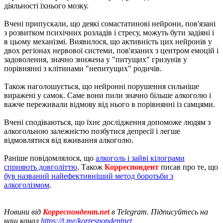
діяльності їхнього мозку.
Вчені припускали, що деякі сомастатинові нейрони, пов'язані
з розвитком психічних розладів і стресу, можуть бути задіяні і
в цьому механізмі. Виявилося, що активність цих нейронів у
двох регіонах нервової системи, пов'язаних з центром емоцій і
задоволення, значно знижена у "питущих" гризунів у
порівнянні з клітинами "непитущих" родичів.
Також наголошується, що нейронні порушення сильніше
виражені у самок. Саме вони пили значно більше алкоголю і
важче переживали відмову від нього в порівнянні із самцями.
Вчені сподіваються, що їхнє дослідження допоможе людям з
алкогольною залежністю позбутися депресії і легше
відмовлятися від вживання алкоголю.
Раніше повідомлялося, що
алкоголь і зайві кілограми
сприяють довголіттю
. Також
Корреспондент
писав про те, що
був названий найефективніший метод боротьби з
алкоголізмом
.
Новини від
Корреспондент.net
в Telegram. Підписуйтесь на
наш канал
https://t.me/korrespondentnet