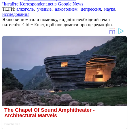
Читайте Korrespondent.net в Google News
ТЕГИ:
алкоголь
,
ученые
,
алкоголизм
,
депрессия
,
наука
,
исследования
Якщо ви помітили помилку, виділіть необхідний текст і
натисніть Ctrl + Enter, щоб повідомити про це редакцію.