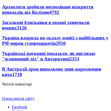
Археологи зробили несподіване відкриття
неподалік від Колізею
4792
Загадкові блискавки в океані здивували
вчених
3126
Україна вдарила по складу однієї з найбільших у
РФ мереж супермаркетів
2950
Українські науковці показали, як виглядає
"млинцевий лід" в Антарктиці
2353
В Австралії дрон випадково зняв народження
кита
1718
Читати коментарі
Повна версія сайту
Facebook