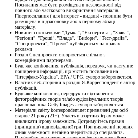
Посилання має бути розміщена в незалежності від
повного або часткового використання матеріалів.
Гіперпосилання ( для інтернет - видань) - повинна бути
розміщена в підзаголовку або в першому абзаці
матеріалу.
Новини з позначками "Думка", "Експертиза", "Заява",
"Регіони", "Гроші", "Влада", "Вибори", "Тест-драйв",
"Спецпроекти", "Промо" публікуються на правах
реклами.
Розділ Спецпроекти створюється спільно з
комерційними партнерами.
Будь яке копіювання, публікація, передрук, чи наступне
поширення інформації, що містить посилання на
"Інтерфакс-Україна", EPA / UPG, суворо забороняється.
Власник веб-сторінки в розділі Я-Корреспондент є автор
публікації.
Будь-яке копіювання, передрук та відтворення
фотографічних творів та/або аудіовізуальних творів
правовласника Getty Images - суворо забороняється.
Матеріали сайту korrespondent.net призначені для осіб
старше 21 року (21+). Участь в азартних іграх може
викликати ігрову залежність. Дотримуйтесь правил
(принципів) відповідальної гри. При виявленні перших
ознак залежності негайно зверніться до спеціаліста.
Пам'ятайте, що участь в азартних іграх не може бути