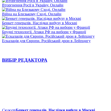
Вторгнення Росії в Україну. Онлайн
Війна на Близькому Сході. Онлайн
Бенкет генералів. Наслідки вибуху в Москві
Брудні технології. Атаки РФ на вибори у Франції
Ескалація для Європи. Російський дрон в Лейпцигу
ВИБІР РЕДАКТОРА
Сюжет
Бенкет генералів. Наслідки вибуху в Москві