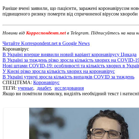
Раніше вчені заявили, що пацієнти, заражені коронавірусом нов
підвищеного ризику померти від спричиненої вірусом хвороб
Новини від
Корреспондент.net
в Telegram. Підписуйтесь на наш 
Читайте Korrespondent.net в Google News
Коронавірус
В Україні вперше виявили новий варіант коронавірусу Цикада
В Україні за тиждень різко зросла кількість хворих на COVID-1
Нові штами COVID-19: особливості та кількість хворих в Украї
У Києві різко зросла кількість хворих на коронавірус
В Україні утричі зросла кількість випадків COVID за тиждень
СПЕЦТЕМА:
Коронавірус
ТЕГИ:
ученые
,
диабет
,
исследования
Якщо ви помітили помилку, виділіть необхідний текст і натисніт