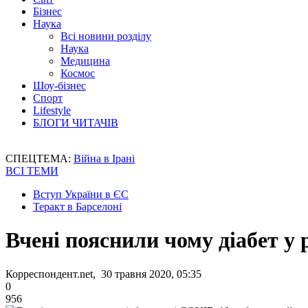
Бізнес
Наука
Всі новини розділу
Наука
Медицина
Космос
Шоу-бізнес
Спорт
Lifestyle
БЛОГИ ЧИТАЧІВ
СПЕЦТЕМА:
Війна в Ірані
ВСІ ТЕМИ
Вступ України в ЄС
Теракт в Барселоні
Вчені пояснили чому діабет у
Корреспондент.net, 30 травня 2020, 05:35
0
956