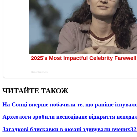
ЧИТАЙТЕ ТАКОЖ
На Сонці вперше побачили те, що раніше існувало
Археологи зробили несподіване відкриття неподал
Загадкові блискавки в океані здивували вчених
32