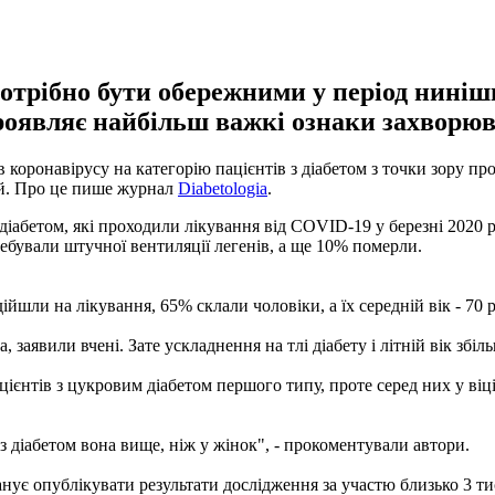
трібно бути обережними у період нинішнь
проявляє найбільш важкі ознаки захворю
коронавірусу на категорію пацієнтів з діабетом з точки зору про
ий. Про це пише журнал
Diabetologia
.
з діабетом, які проходили лікування від COVID-19 у березні 2020 
ебували штучної вентиляції легенів, а ще 10% померли.
ійшли на лікування, 65% склали чоловіки, а їх середній вік - 70 р
, заявили вчені. Зате ускладнення на тлі діабету і літній вік збі
цієнтів з цукровим діабетом першого типу, проте серед них у віц
з діабетом вона вище, ніж у жінок", - прокоментували автори.
ує опублікувати результати дослідження за участю близько 3 тис