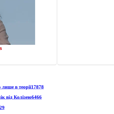
 лише в теорії
17878
ік від Колізею
6466
29