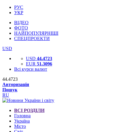
РУС
УКР
ВІДЕО
ФОТО
НАЙПОПУЛЯРНІШІ
СПЕЦПРОЕКТИ
USD
USD
44.4723
EUR
51.3096
Всі курси валют
44.4723
Авторизація
Пошук
RU
ВСІ РОЗДІЛИ
Головна
Україна
Місто
Світ