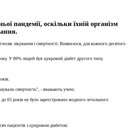
ої пандемії, оскільки їхній організм
вання.
гнозів лікування і смертності. Виявилося, для кожного десятого
року. У 89% людей був цукровий діабет другого типу.
оків.
льшували смертність", - вважають учені.
і до 65 років не було зареєстровано жодного летального
яч пацієнтів з цукровим діабетом.