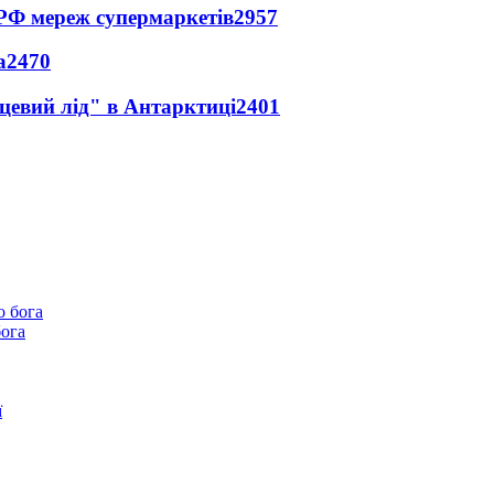
 РФ мереж супермаркетів
2957
а
2470
цевий лід" в Антарктиці
2401
бога
ї