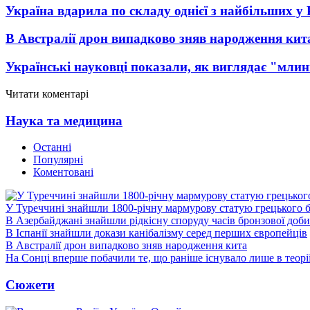
Україна вдарила по складу однієї з найбільших у
В Австралії дрон випадково зняв народження кит
Українські науковці показали, як виглядає "млин
Читати коментарі
Наука та медицина
Останні
Популярні
Коментовані
У Туреччині знайшли 1800-річну мармурову статую грецького 
В Азербайджані знайшли рідкісну споруду часів бронзової доби
В Іспанії знайшли докази канібалізму серед перших європейців
В Австралії дрон випадково зняв народження кита
На Сонці вперше побачили те, що раніше існувало лише в теорі
Сюжети