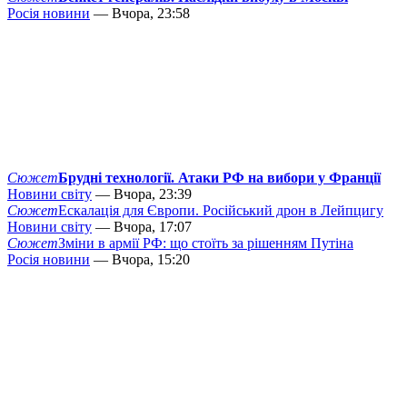
Росія новини
— Вчора, 23:58
Сюжет
Брудні технології. Атаки РФ на вибори у Франції
Новини світу
— Вчора, 23:39
Сюжет
Ескалація для Європи. Російський дрон в Лейпцигу
Новини світу
— Вчора, 17:07
Сюжет
Зміни в армії РФ: що стоїть за рішенням Путіна
Росія новини
— Вчора, 15:20