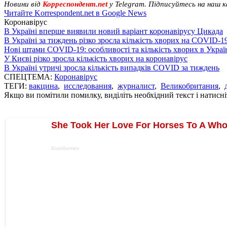
Новини від
Корреспондент.net
у Telegram. Підписуйтесь на наш 
Читайте Korrespondent.net в Google News
Коронавірус
В Україні вперше виявили новий варіант коронавірусу Цикада
В Україні за тиждень різко зросла кількість хворих на COVID-1
Нові штами COVID-19: особливості та кількість хворих в Украї
У Києві різко зросла кількість хворих на коронавірус
В Україні утричі зросла кількість випадків COVID за тиждень
СПЕЦТЕМА:
Коронавірус
ТЕГИ:
вакцина
,
исследования
,
журналист
,
Великобритания
,
Якщо ви помітили помилку, виділіть необхідний текст і натисніт