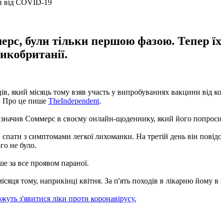
ерс, були тільки першою фазою. Тепер ї
икобританії.
, який місяць тому взяв участь у випробуваннях вакцини від ко
я. Про це пише
TheIndependent
.
азначив Соммерс в своєму онлайн-щоденнику, який його попросил
ав спати з симптомами легкої лихоманки. На третій день він пові
го не було.
е за все проявом параної.
яця тому, наприкінці квітня. За п'ять походів в лікарню йому в 
жуть з'явитися ліки проти коронавірусу.