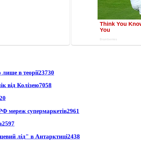
 лише в теорії
23730
ік від Колізею
7058
20
 РФ мереж супермаркетів
2961
а
2597
цевий лід" в Антарктиці
2438