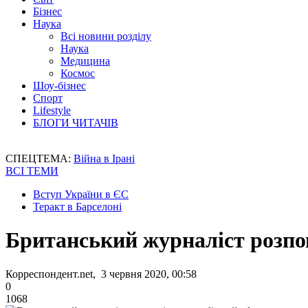
Бізнес
Наука
Всі новини розділу
Наука
Медицина
Космос
Шоу-бізнес
Спорт
Lifestyle
БЛОГИ ЧИТАЧІВ
СПЕЦТЕМА:
Війна в Ірані
ВСІ ТЕМИ
Вступ України в ЄС
Теракт в Барселоні
Британський журналіст розпо
Корреспондент.net, 3 червня 2020, 00:58
0
1068