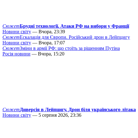
Сюжет
Брудні технології. Атаки РФ на вибори у Франції
Новини світу
— Вчора, 23:39
Сюжет
Ескалація для Європи. Російський дрон в Лейпцигу
Новини світу
— Вчора, 17:07
Сюжет
Зміни в армії РФ: що стоїть за рішенням Путіна
Росія новини
— Вчора, 15:20
Сюжет
Диверсія в Лейпцигу. Дрон біля українського літака
Новини світу
— 5 серпня 2026, 23:36