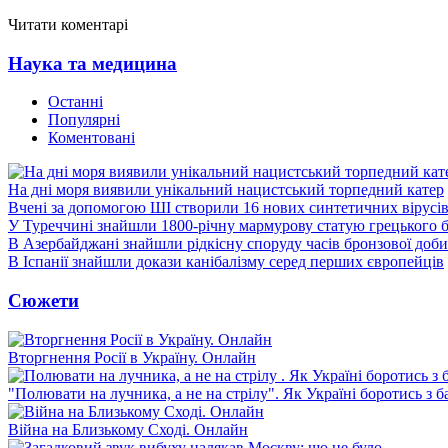
Читати коментарі
Наука та медицина
Останні
Популярні
Коментовані
На дні моря виявили унікальний нацистський торпедний катер
Вчені за допомогою ШІ створили 16 нових синтетичних вірусі
У Туреччині знайшли 1800-річну мармурову статую грецького 
В Азербайджані знайшли рідкісну споруду часів бронзової доби
В Іспанії знайшли докази канібалізму серед перших європейців
Сюжети
Вторгнення Росії в Україну. Онлайн
"Полювати на лучника, а не на стрілу". Як Україні боротись з 
Війна на Близькому Сході. Онлайн