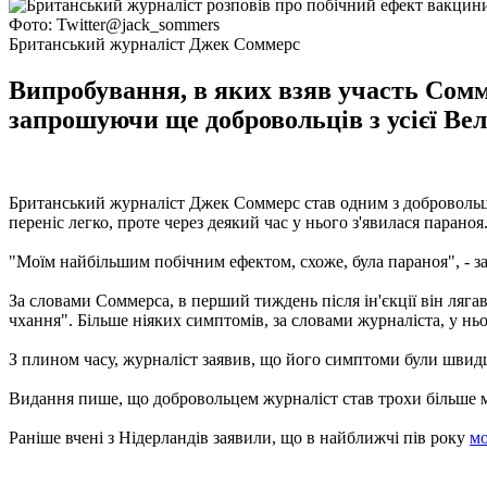
Фото: Twitter@jack_sommers
Британський журналіст Джек Соммерс
Випробування, в яких взяв участь Сомм
запрошуючи ще добровольців з усієї Вел
Британський журналіст Джек Соммерс став одним з добровольців
переніс легко, проте через деякий час у нього з'явилася парано
"Моїм найбільшим побічним ефектом, схоже, була параноя", - з
За словами Соммерса, в перший тиждень після ін'єкції він ляг
чхання". Більше ніяких симптомів, за словами журналіста, у ньо
З плином часу, журналіст заявив, що його симптоми були швидш
Видання пише, що добровольцем журналіст став трохи більше міс
Раніше вчені з Нідерландів заявили, що в найближчі пів року
мо