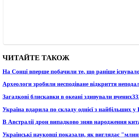
ЧИТАЙТЕ ТАКОЖ
На Сонці вперше побачили те, що раніше існувало
Археологи зробили несподіване відкриття неподал
Загадкові блискавки в океані здивували вчених
33
Україна вдарила по складу однієї з найбільших у
В Австралії дрон випадково зняв народження кит
Українські науковці показали, як виглядає "млин