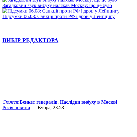
Загадковий звук вибуху налякав Москву: що це було
Підсумки 06.08: Санкції проти РФ і дрон у Лейпцигу
ВИБІР РЕДАКТОРА
Сюжет
Бенкет генералів. Наслідки вибуху в Москві
Росія новини
— Вчора, 23:58