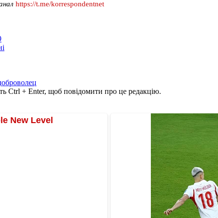
канал
https://t.me/korrespondentnet
9
ні
доброволец
ь Ctrl + Enter, щоб повідомити про це редакцію.