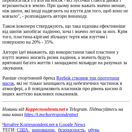
переноситься з п'яти на носок - всі лусочки стають дибки і
вгризаються в землю. При цьому вони важать значно менше,
ніж шипи, які іноді надягають на взуття для того, щоб воно не
ковзало", - розповідають автори винаходу.
Також інженери стверджують, що така підошва ефективніше
від шипів запобігає падінню, хоча і значно легша за них. Крім
того, пластина-кірігамі збільшує тертя між взуттям і
поверхнею на 20% - 35%.
Автори ідеї вважають, що використання такої пластини у
взутті значно знизить ризик падіння, а значить будуть
врятовані багато життів і заощаджені мільярди на рахунках за
лікування.
Раніше спортивний бренд
Reebok створив три прототипи
масок
, які не тільки захищають від небезпечних частинок в
атмосфері, а й повідомляють власників про рівень кисню й
інших життєво важливих показників.
Новини від
Корреспондент.net
в Telegram. Підписуйтесь на
наш канал
https://t.me/korrespondentnet
Читайте Korrespondent.net в Google News
ТЕГИ:
США
,
инновации
,
безопасность
,
обувь