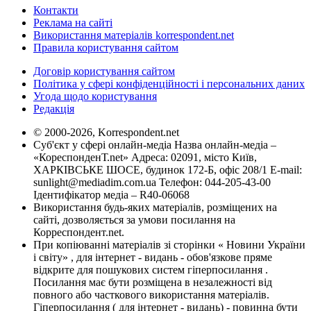
Контакти
Реклама на сайті
Використання матеріалів korrespondent.net
Правила користування сайтом
Договір користування сайтом
Політика у сфері конфіденційності і персональних даних
Угода щодо користування
Редакція
© 2000-2026, Korrespondent.net
Суб'єкт у сфері онлайн-медіа Назва онлайн-медіа –
«КореспонденТ.net» Адреса: 02091, місто Київ,
ХАРКІВСЬКЕ ШОСЕ, будинок 172-Б, офіс 208/1 E-mail:
sunlight@mediadim.com.ua
Телефон: 044-205-43-00
Ідентифікатор медіа – R40-06068
Використання будь-яких матеріалів, розміщених на
сайті, дозволяється за умови посилання на
Корреспондент.net.
При копіюванні матеріалів зі сторінки « Новини України
і світу» , для інтернет - видань - обов'язкове пряме
відкрите для пошукових систем гіперпосилання .
Посилання має бути розміщена в незалежності від
повного або часткового використання матеріалів.
Гіперпосилання ( для інтернет - видань) - повинна бути