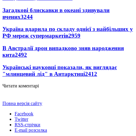
Загадкові блискавки в океані здивували
вчених
3244
Україна вдарила по складу однієї з найбільших у
РФ мереж супермаркетів
2959
В Австралії дрон випадково зняв народження
кита
2492
Українські науковці показали, як виглядає
"млинцевий лід" в Антарктиці
2412
Читати коментарі
Повна версія сайту
Facebook
Twitter
RSS-стрічки
E-mail розсилка