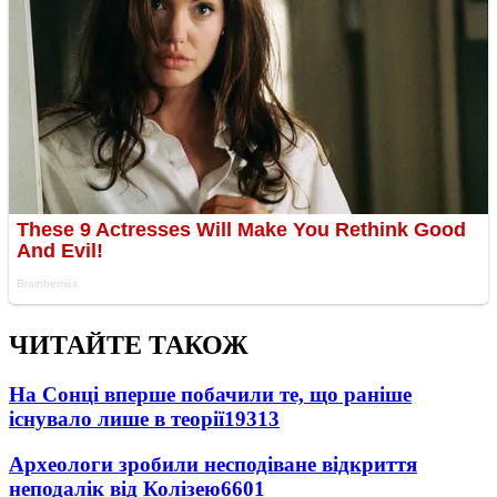
ЧИТАЙТЕ ТАКОЖ
На Сонці вперше побачили те, що раніше
існувало лише в теорії
19313
Археологи зробили несподіване відкриття
неподалік від Колізею
6601