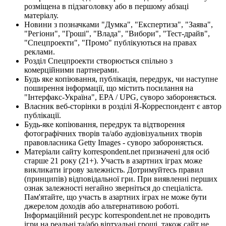
розміщена в підзаголовку або в першому абзаці
матеріалу.
Новини з позначками "Думка", "Експертиза", "Заява",
"Регіони", "Гроші", "Влада", "Вибори", "Тест-драйв",
"Спецпроекти", "Промо" публікуються на правах
реклами.
Розділ Спецпроекти створюється спільно з
комерційними партнерами.
Будь яке копіювання, публікація, передрук, чи наступне
поширення інформації, що містить посилання на
"Інтерфакс-Україна", EPA / UPG, суворо забороняється.
Власник веб-сторінки в розділі Я-Корреспондент є автор
публікації.
Будь-яке копіювання, передрук та відтворення
фотографічних творів та/або аудіовізуальних творів
правовласника Getty Images - суворо забороняється.
Матеріали сайту korrespondent.net призначені для осіб
старше 21 року (21+). Участь в азартних іграх може
викликати ігрову залежність. Дотримуйтесь правил
(принципів) відповідальної гри. При виявленні перших
ознак залежності негайно зверніться до спеціаліста.
Пам'ятайте, що участь в азартних іграх не може бути
джерелом доходів або альтернативою роботі.
Інформаційний ресурс korrespondent.net не проводить
ігри на реальні та/або віртуальні гроші, також сайт не