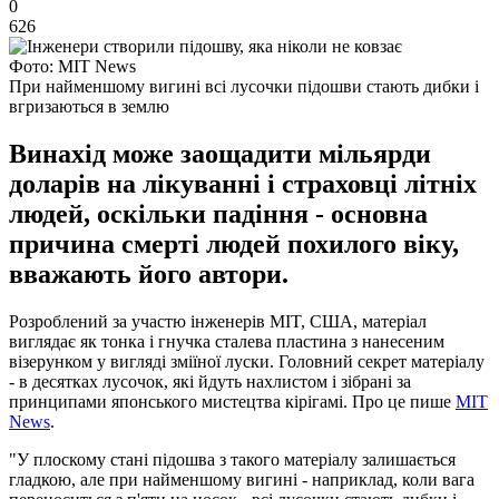
0
626
Фото: MIT News
При найменшому вигині всі лусочки підошви стають дибки і
вгризаються в землю
Винахід може заощадити мільярди
доларів на лікуванні і страховці літніх
людей, оскільки падіння - основна
причина смерті людей похилого віку,
вважають його автори.
Розроблений за участю інженерів MIT, США, матеріал
виглядає як тонка і гнучка сталева пластина з нанесеним
візерунком у вигляді зміїної луски. Головний секрет матеріалу
- в десятках лусочок, які йдуть нахлистом і зібрані за
принципами японського мистецтва кірігамі. Про це пише
MIT
News
.
"У плоскому стані підошва з такого матеріалу залишається
гладкою, але при найменшому вигині - наприклад, коли вага