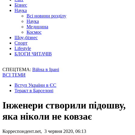
Бізнес
Наука
Всі новини розділу
Наука
Медицина
Космос
Шоу-бізнес
Спорт
Lifestyle
БЛОГИ ЧИТАЧІВ
СПЕЦТЕМА:
Війна в Ірані
ВСІ ТЕМИ
Вступ України в ЄС
Теракт в Барселоні
Інженери створили підошву,
яка ніколи не ковзає
Корреспондент.net, 3 червня 2020, 06:13