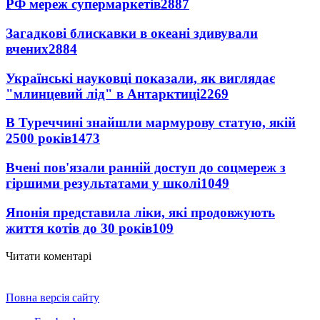
РФ мереж супермаркетів
2887
Загадкові блискавки в океані здивували
вчених
2884
Українські науковці показали, як виглядає
"млинцевий лід" в Антарктиці
2269
В Туреччині знайшли мармурову статую, якій
2500 років
1473
Вчені пов'язали ранній доступ до соцмереж з
гіршими результатами у школі
1049
Японія представила ліки, які продовжують
життя котів до 30 років
109
Читати коментарі
Повна версія сайту