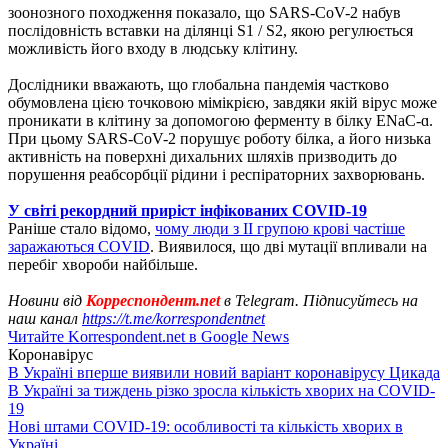
зоонозного походження показало, що SARS-CoV-2 набув
послідовність вставки на ділянці S1 / S2, якою регулюється
можливість його входу в людську клітину.
Дослідники вважають, що глобальна пандемія частково
обумовлена ​​цією точковою мімікрією, завдяки якій вірус може
проникати в клітину за допомогою ферменту в білку ENaC-ɑ.
При цьому SARS-CoV-2 порушує роботу білка, а його низька
активність на поверхні дихальних шляхів призводить до
порушення реабсорбції рідини і респіраторних захворювань.
У світі рекордний приріст інфікованих COVID-19
Раніше стало відомо,
чому люди з II групою крові частіше
заражаються COVID
. Виявилося, що дві мутації впливали на
перебіг хвороби найбільше.
Новини від
Корреспондент.net
в Telegram. Підписуйтесь на
наш канал
https://t.me/korrespondentnet
Читайте Korrespondent.net в Google News
Коронавірус
В Україні вперше виявили новий варіант коронавірусу Цикада
В Україні за тиждень різко зросла кількість хворих на COVID-
19
Нові штами COVID-19: особливості та кількість хворих в
Україні