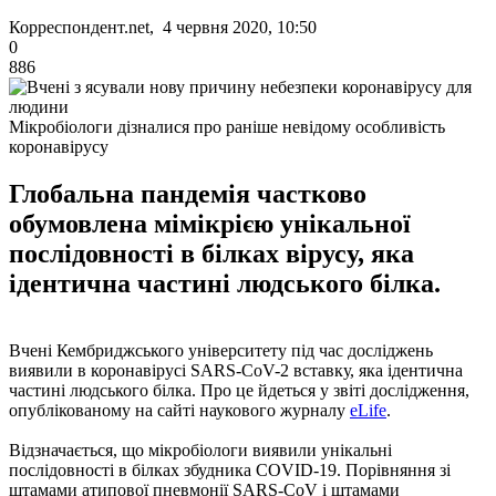
Корреспондент.net, 4 червня 2020, 10:50
0
886
Мікробіологи дізналися про раніше невідому особливість
коронавірусу
Глобальна пандемія частково
обумовлена ​​мімікрією унікальної
послідовності в білках вірусу, яка
ідентична частині людського білка.
Вчені Кембриджського університету під час досліджень
виявили в коронавірусі SARS-CoV-2 вставку, яка ідентична
частині людського білка. Про це йдеться у звіті дослідження,
опублікованому на сайті наукового журналу
eLife
.
Відзначається, що мікробіологи виявили унікальні
послідовності в білках збудника COVID-19. Порівняння зі
штамами атипової пневмонії SARS-CoV і штамами