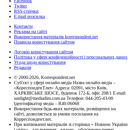
Facebook
Twitter
RSS-стрічки
E-mail розсилка
Контакти
Реклама на сайті
Використання матеріалів korrespondent.net
Правила користування сайтом
Договір користування сайтом
Політика у сфері конфіденційності і персональних даних
Угода щодо користування
Редакція
© 2000-2026, Korrespondent.net
Суб'єкт у сфері онлайн-медіа Назва онлайн-медіа –
«КореспонденТ.net» Адреса: 02091, місто Київ,
ХАРКІВСЬКЕ ШОСЕ, будинок 172-Б, офіс 208/1 E-mail:
sunlight@mediadim.com.ua
Телефон: 044-205-43-00
Ідентифікатор медіа – R40-06068
Використання будь-яких матеріалів, розміщених на
сайті, дозволяється за умови посилання на
Корреспондент.net.
При копіюванні матеріалів зі сторінки « Новини України
і світу» , для інтернет - видань - обов'язкове пряме