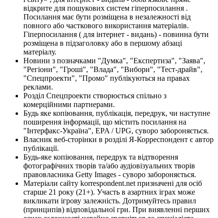
відкрите для пошукових систем гіперпосилання .
Посилання має бути розміщена в незалежності від
повного або часткового використання матеріалів.
Гіперпосилання ( для інтернет - видань) - повинна бути
розміщена в підзаголовку або в першому абзаці
матеріалу.
Новини з позначками "Думка", "Експертиза", "Заява",
"Регіони", "Гроші", "Влада", "Вибори", "Тест-драйв",
"Спецпроекти", "Промо" публікуються на правах
реклами.
Розділ Спецпроекти створюється спільно з
комерційними партнерами.
Будь яке копіювання, публікація, передрук, чи наступне
поширення інформації, що містить посилання на
"Інтерфакс-Україна", EPA / UPG, суворо забороняється.
Власник веб-сторінки в розділі Я-Корреспондент є автор
публікації.
Будь-яке копіювання, передрук та відтворення
фотографічних творів та/або аудіовізуальних творів
правовласника Getty Images - суворо забороняється.
Матеріали сайту korrespondent.net призначені для осіб
старше 21 року (21+). Участь в азартних іграх може
викликати ігрову залежність. Дотримуйтесь правил
(принципів) відповідальної гри. При виявленні перших